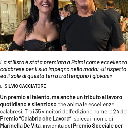
EVENTI
SPORT
Streaming
LAC TV
LAC NETWORK
La stilista è stata premiata a Palmi come eccellenza
calabrese per il suo impegno nella moda: «Il rispetto
LAC ONAIR
ed il sole di questa terra trattengano i giovani»
SILVIO CACCIATORE
LaC
Network
Un premio al talento, ma anche un tributo al lavoro
LACPLAY.IT
quotidiano e silenzioso
che anima le eccellenze
calabresi. Tra i 35 vincitori dell’edizione numero 24 del
LACTV.IT
Premio “Calabria che Lavora”
, spicca il nome di
Marinella De Vita
, insignita del
Premio Speciale per
LACONAIR.IT