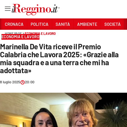
Vai
CRONACA
POLITICA
SANITÀ
AMBIENTE
SOCIETÀ
HOME PAGE
ECONOMIA E LAVORO
ECONOMIA E LAVORO
Sezioni
Marinella De Vita riceve il Premio
CRONACA
Calabria che Lavora 2025: «Grazie alla
POLITICA
mia squadra e a una terra che mi ha
adottata»
SANITÀ
8 luglio 2025
20:00
AMBIENTE
SOCIETÀ
CULTURA
ECONOMIA E LAVORO