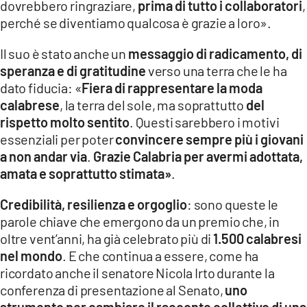
dovrebbero ringraziare,
prima di tutto i collaboratori
,
perché se diventiamo qualcosa è grazie a loro».
Il suo è stato anche un
messaggio di radicamento, di
speranza e di gratitudine
verso una terra che le ha
dato fiducia: «
Fiera di rappresentare la moda
calabrese
, la terra del sole, ma soprattutto
del
rispetto molto sentito
. Questi sarebbero i motivi
essenziali per poter
convincere sempre più i giovani
a non andar via
.
Grazie Calabria per avermi adottata,
amata e soprattutto stimata»
.
Credibilità, resilienza e orgoglio
: sono queste le
parole chiave che emergono da un premio che, in
oltre vent’anni, ha già celebrato più di
1.500 calabresi
nel mondo
. E che continua a essere, come ha
ricordato anche il senatore Nicola Irto durante la
conferenza di presentazione al Senato,
uno
strumento per cambiare il racconto collettivo di una