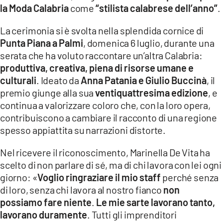
la Moda Calabria
come
“stilista calabrese dell’anno”
.
LACITYMAG.IT
La cerimonia si è svolta nella splendida cornice di
ILREGGINO.IT
Punta Piana a Palmi
, domenica 6 luglio, durante una
serata che ha voluto raccontare un’altra Calabria:
COSENZACHANNEL.IT
produttiva, creativa, piena di risorse umane e
culturali
. Ideato da
Anna Patania e Giulio Buccinà
, il
ILVIBONESE.IT
premio giunge alla sua
ventiquattresima edizione
, e
CATANZAROCHANNEL.IT
continua a valorizzare coloro che, con la loro opera,
contribuiscono a cambiare il racconto di una regione
LACAPITALENEWS.IT
spesso appiattita su narrazioni distorte.
Nel ricevere il riconoscimento, Marinella De Vita ha
App
scelto di non parlare di sé, ma di chi lavora con lei ogni
ANDROID
giorno: «
Voglio ringraziare il mio staff
perché senza
di loro, senza chi lavora al nostro fianco
non
APPLE
possiamo fare niente
.
Le mie sarte lavorano tanto,
lavorano duramente
. Tutti gli imprenditori