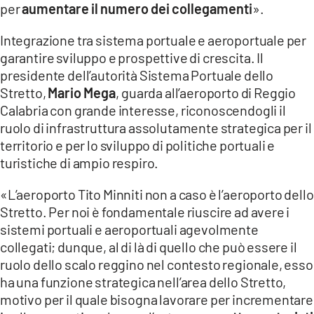
per
aumentare il numero dei collegamenti
».
LACITYMAG.IT
Integrazione tra sistema portuale e aeroportuale per
ILREGGINO.IT
garantire sviluppo e prospettive di crescita. Il
presidente dell’autorità Sistema Portuale dello
COSENZACHANNEL.IT
Stretto,
Mario Mega
, guarda all’aeroporto di Reggio
Calabria con grande interesse, riconoscendogli il
ILVIBONESE.IT
ruolo di infrastruttura assolutamente strategica per il
territorio e per lo sviluppo di politiche portuali e
CATANZAROCHANNEL.IT
turistiche di ampio respiro.
LACAPITALENEWS.IT
«L’aeroporto Tito Minniti non a caso è l’aeroporto dello
Stretto. Per noi è fondamentale riuscire ad avere i
App
sistemi portuali e aeroportuali agevolmente
ANDROID
collegati; dunque, al di là di quello che può essere il
ruolo dello scalo reggino nel contesto regionale, esso
APPLE
ha una funzione strategica nell’area dello Stretto,
motivo per il quale bisogna lavorare per incrementare