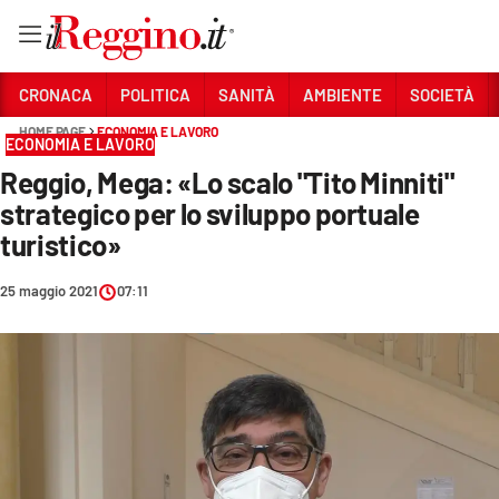
Vai
CRONACA
POLITICA
SANITÀ
AMBIENTE
SOCIETÀ
HOME PAGE
ECONOMIA E LAVORO
ECONOMIA E LAVORO
Sezioni
Reggio, Mega: «Lo scalo "Tito Minniti"
CRONACA
strategico per lo sviluppo portuale
POLITICA
turistico»
SANITÀ
25 maggio 2021
07:11
AMBIENTE
SOCIETÀ
CULTURA
ECONOMIA E LAVORO