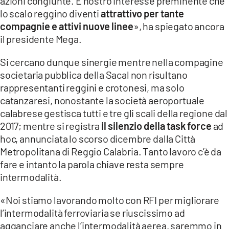
azioni congiunte. È nostro interesse preminente che
lo scalo reggino diventi
attrattivo per tante
compagnie e attivi nuove linee
», ha spiegato ancora
il presidente Mega.
Si cercano dunque sinergie mentre nella compagine
societaria pubblica della Sacal non risultano
rappresentanti reggini e crotonesi, ma solo
catanzaresi, nonostante la società aeroportuale
calabrese gestisca tutti e tre gli scali della regione dal
2017; mentre si registra
il silenzio della task force
ad
hoc, annunciata lo scorso dicembre dalla Città
Metropolitana di Reggio Calabria. Tanto lavoro c’è da
fare e intanto la parola chiave resta sempre
intermodalità.
«Noi stiamo lavorando molto con RFI per migliorare
l’intermodalità ferroviaria se riuscissimo ad
agganciare anche l’intermodalità aerea, saremmo in