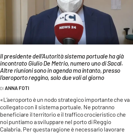
EVENTI
SPORT
Streaming
LAC TV
Il presidente dell’Autorità sistema portuale ha già
LAC NETWORK
incontrato Giulio De Metrio, numero uno di Sacal.
Altre riunioni sono in agenda ma intanto, presso
LAC ONAIR
l’aeroporto reggino, solo due voli al giorno
ANNA FOTI
LaC
Network
«L’aeroporto è un nodo strategico importante che va
LACPLAY.IT
collegato con il sistema portuale. Ne potranno
beneficiare il territorio e il traffico crocieristico che
LACTV.IT
noi puntiamo a sviluppare nel porto di Reggio
Calabria. Per questa ragione è necessario lavorare
LACONAIR.IT