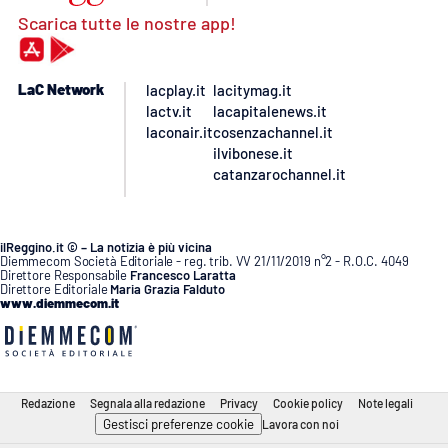
Scarica tutte le nostre app!
LaC Network
lacplay.it
lacitymag.it
lactv.it
lacapitalenews.it
laconair.it
cosenzachannel.it
ilvibonese.it
catanzarochannel.it
ilReggino.it © – La notizia è più vicina
Diemmecom Società Editoriale - reg. trib. VV 21/11/2019 n°2 - R.O.C. 4049
Direttore Responsabile
Francesco Laratta
Direttore Editoriale
Maria Grazia Falduto
www.diemmecom.it
Redazione
Segnala alla redazione
Privacy
Cookie policy
Note legali
Gestisci preferenze cookie
Lavora con noi