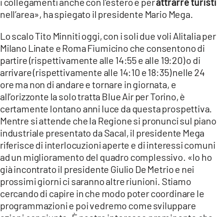
i collegamenti anche con l’estero e per
attrarre turisti
nell’area», ha spiegato il presidente Mario Mega.
Lo scalo Tito Minniti oggi, con i soli due voli Alitalia per
Milano Linate e Roma Fiumicino che consentono di
partire (rispettivamente alle 14:55 e alle 19:20) o di
arrivare (rispettivamente alle 14:10 e 18:35) nelle 24
ore ma non di andare e tornare in giornata, e
all’orizzonte la solo tratta Blue Air per Torino, è
certamente lontano anni luce da questa prospettiva.
Mentre si attende che la Regione si pronunci sul piano
industriale presentato da Sacal, il presidente Mega
riferisce di interlocuzioni aperte e di interessi comuni
ad un miglioramento del quadro complessivo. «Io ho
già incontrato il presidente Giulio De Metrio e nei
prossimi giorni ci saranno altre riunioni. Stiamo
cercando di capire in che modo poter coordinare le
programmazioni e poi vedremo come sviluppare