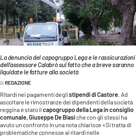
EVENTI
SPORT
Streaming
LAC TV
La denuncia del capogruppo Lega e le rassicurazioni
LAC NETWORK
dell’assessore Calabrò sul fatto che a breve saranno
liquidate le fatture alla società
LAC ONAIR
REDAZIONE
LaC
Ritardi nei pagamenti degli
stipendi di Castore
. Ad
Network
ascoltare le rimostranze dei dipendenti della società
LACPLAY.IT
reggina è stato il
capogruppo della Lega in consiglio
comunale, Giuseppe De Biasi
che con gli stessi ha
LACTV.IT
avuto un confronto In una nota chiarisce «Si tratta di
problematiche connesse ai ritardi nelle
LACONAIR.IT