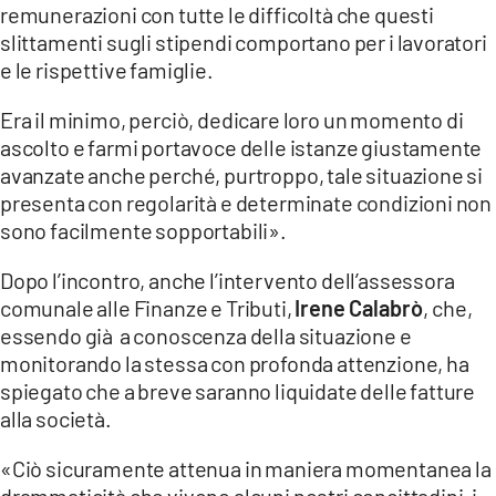
remunerazioni con tutte le difficoltà che questi
LACITYMAG.IT
slittamenti sugli stipendi comportano per i lavoratori
e le rispettive famiglie.
ILREGGINO.IT
Era il minimo, perciò, dedicare loro un momento di
COSENZACHANNEL.IT
ascolto e farmi portavoce delle istanze giustamente
avanzate anche perché, purtroppo, tale situazione si
ILVIBONESE.IT
presenta con regolarità e determinate condizioni non
sono facilmente sopportabili».
CATANZAROCHANNEL.IT
LACAPITALENEWS.IT
Dopo l’incontro, anche l’intervento dell’assessora
comunale alle Finanze e Tributi,
Irene Calabrò
, che,
essendo già a conoscenza della situazione e
App
monitorando la stessa con profonda attenzione, ha
ANDROID
spiegato che a breve saranno liquidate delle fatture
alla società.
APPLE
«Ciò sicuramente attenua in maniera momentanea la
drammaticità che vivono alcuni nostri concittadini, i