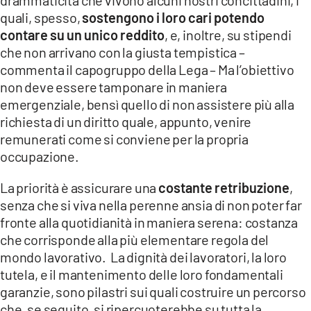
quali, spesso,
sostengono i loro cari potendo
contare su un unico reddito
, e, inoltre, su stipendi
che non arrivano con la giusta tempistica –
commenta il capogruppo della Lega – Ma l’obiettivo
non deve essere tamponare in maniera
emergenziale, bensì quello di non assistere più alla
richiesta di un diritto quale, appunto, venire
remunerati come si conviene per la propria
occupazione.
La priorità è assicurare una
costante retribuzione
,
senza che si viva nella perenne ansia di non poter far
fronte alla quotidianità in maniera serena: costanza
che corrisponde alla più elementare regola del
mondo lavorativo. La dignità dei lavoratori, la loro
tutela, e il mantenimento delle loro fondamentali
garanzie, sono pilastri sui quali costruire un percorso
che, se seguito, si ripercuoterebbe su tutta la