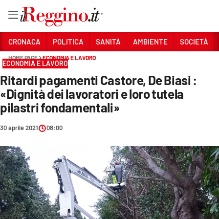
Vai
CRONACA
POLITICA
SANITÀ
AMBIENTE
SOCIETÀ
HOME PAGE
ECONOMIA E LAVORO
ECONOMIA E LAVORO
Sezioni
Ritardi pagamenti Castore, De Biasi :
CRONACA
«Dignità dei lavoratori e loro tutela
POLITICA
pilastri fondamentali»
SANITÀ
30 aprile 2021
08:00
AMBIENTE
SOCIETÀ
CULTURA
ECONOMIA E LAVORO