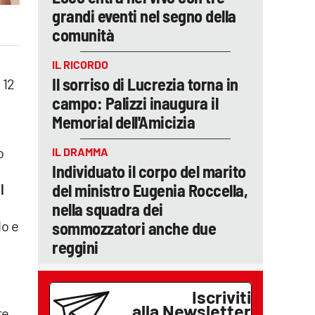
grandi eventi nel segno della
comunità
IL RICORDO
Il sorriso di Lucrezia torna in
 12
campo: Palizzi inaugura il
Memorial dell'Amicizia
o
IL DRAMMA
Individuato il corpo del marito
del ministro Eugenia Roccella,
Il
nella squadra dei
do e
sommozzatori anche due
reggini
Iscriviti
alla Newsletter
te