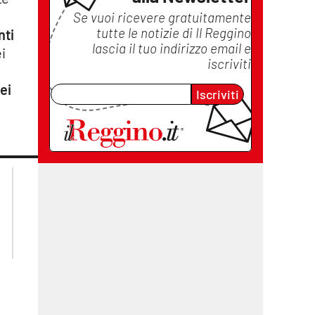
Se vuoi ricevere gratuitamente
tutte le notizie di
Il Reggino
nti
lascia il tuo indirizzo email e
ei
iscriviti
ei
Iscriviti
lacplay.it
lacitymag.it
lactv.it
lacapitalenews.it
laconair.it
cosenzachannel.it
ilvibonese.it
catanzarochannel.it