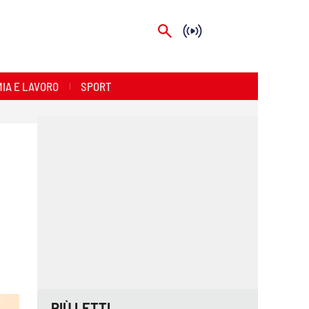
IA E LAVORO
SPORT
PIÙ LETTI