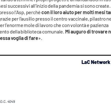
esi successivi all’inizio della pandemia si sono create.
 presso l’Asp, perché
con il loro aiuto per molti mesi ta
azie per l’ausilio presso il centro vaccinale, pilastro n
per l’enorme mole di lavoro che con volontà e pazienza
mento della biblioteca comunale.
Mi auguro di trovare n
tessa voglia di fare
».
LaC Network
R.O.C. 4049