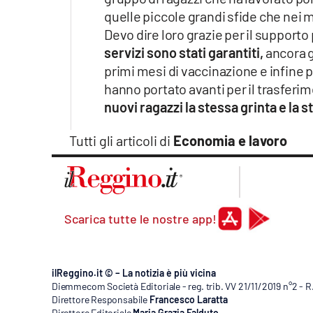
Apple
quelle piccole grandi sfide che nei m
Devo dire loro grazie per il supporto
servizi sono stati garantiti,
ancora gr
primi mesi di vaccinazione e infine 
Vai
hanno portato avanti per il trasferi
nuovi ragazzi la stessa grinta e la s
Tutti gli articoli di
Economia e lavoro
Scarica tutte le nostre app!
ilReggino.it © – La notizia è più vicina
Diemmecom Società Editoriale - reg. trib. VV 21/11/2019 n°2 - 
Direttore Responsabile
Francesco Laratta
Direttore Editoriale
Maria Grazia Falduto