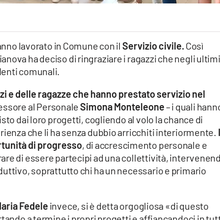
hanno lavorato in Comune con il
Servizio civile.
Così
nova ha deciso di ringraziare i ragazzi che negli ultimi
denti comunali.
zi e delle ragazze che hanno prestato servizio nel
sessore al Personale
Simona Monteleone
– i quali hann
sto dai loro progetti, cogliendo al volo la chance di
rienza che li ha senza dubbio arricchiti interiormente.
rtunità di progresso
, di accrescimento personale e
re di essere partecipi ad una collettività, intervenen
uttivo, soprattutto chi ha un necessario e primario
aria Fedele
invece, si è detta orgogliosa «di questo
tando a termine i propri progetti e affiancandoci in tut