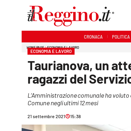
Sezioni
CRONACA
POLITICA
Cronaca
HOME PAGE
ECONOMIA E LAVORO
ECONOMIA E LAVORO
Politica
Taurianova, un atte
Sanità
ragazzi del Servizio
Ambiente
L’Amministrazione comunale ha voluto o
Società
Comune negli ultimi 12 mesi
Cultura
21 settembre 2021
15:38
Economia e lavoro