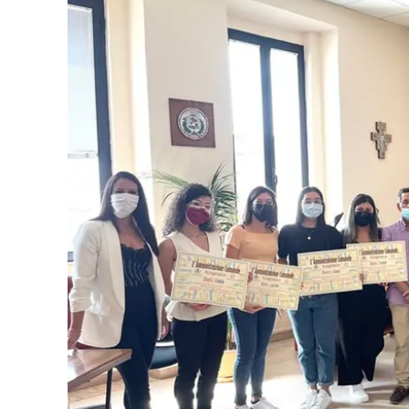
Eventi
Sport
Streaming
LaC TV
Lac Network
LaC OnAir
LaC
Network
lacplay.it
lactv.it