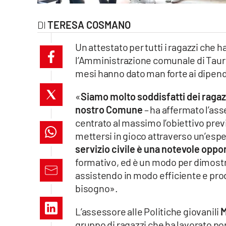
laconair.it
TERESA COSMANO
lacitymag.it
Un attestato per tutti i ragazzi che 
l’Amministrazione comunale di Tauria
ilreggino.it
mesi hanno dato man forte ai dipen
cosenzachannel.it
«
Siamo molto soddisfatti dei ragaz
nostro Comune
– ha affermato l’as
ilvibonese.it
centrato al massimo l’obiettivo previ
catanzarochannel.it
mettersi in gioco attraverso un’espe
servizio civile è una notevole oppo
lacapitalenews.it
formativo, ed è un modo per dimostra
assistendo in modo efficiente e prod
bisogno».
App
Android
L’assessore alle Politiche giovanili
M
gruppo di ragazzi che ha lavorato por