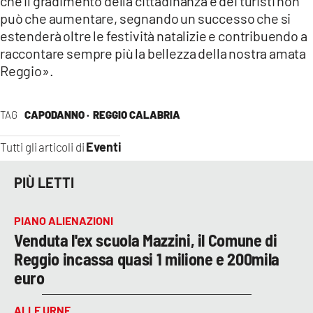
che il gradimento della cittadinanza e dei turisti non
può che aumentare, segnando un successo che si
estenderà oltre le festività natalizie e contribuendo a
raccontare sempre più la bellezza della nostra amata
Reggio».
TAG
CAPODANNO ·
REGGIO CALABRIA
Eventi
Tutti gli articoli di
PIÙ LETTI
PIANO ALIENAZIONI
Venduta l'ex scuola Mazzini, il Comune di
Reggio incassa quasi 1 milione e 200mila
euro
ALLE URNE