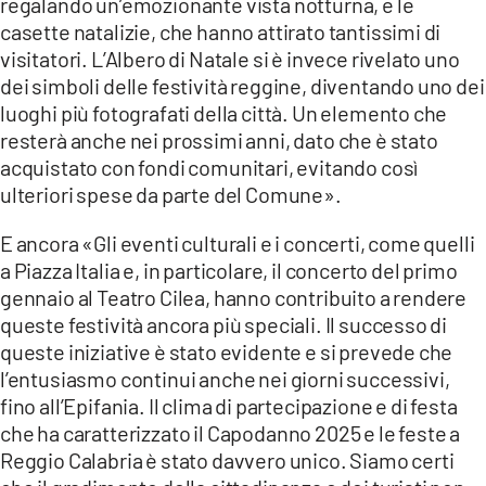
regalando un’emozionante vista notturna, e le
casette natalizie, che hanno attirato tantissimi di
visitatori. L’Albero di Natale si è invece rivelato uno
dei simboli delle festività reggine, diventando uno dei
luoghi più fotografati della città. Un elemento che
resterà anche nei prossimi anni, dato che è stato
acquistato con fondi comunitari, evitando così
ulteriori spese da parte del Comune».
E ancora «Gli eventi culturali e i concerti, come quelli
a Piazza Italia e, in particolare, il concerto del primo
gennaio al Teatro Cilea, hanno contribuito a rendere
queste festività ancora più speciali. Il successo di
queste iniziative è stato evidente e si prevede che
l’entusiasmo continui anche nei giorni successivi,
fino all’Epifania. Il clima di partecipazione e di festa
che ha caratterizzato il Capodanno 2025 e le feste a
Reggio Calabria è stato davvero unico. Siamo certi