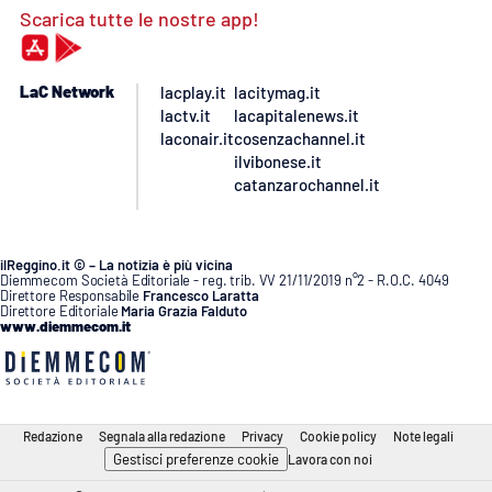
Scarica tutte le nostre app!
LaC Network
lacplay.it
lacitymag.it
lactv.it
lacapitalenews.it
laconair.it
cosenzachannel.it
ilvibonese.it
catanzarochannel.it
ilReggino.it © – La notizia è più vicina
Diemmecom Società Editoriale - reg. trib. VV 21/11/2019 n°2 - R.O.C. 4049
Direttore Responsabile
Francesco Laratta
Direttore Editoriale
Maria Grazia Falduto
www.diemmecom.it
Redazione
Segnala alla redazione
Privacy
Cookie policy
Note legali
Gestisci preferenze cookie
Lavora con noi