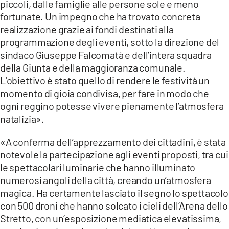
piccoli, dalle famiglie alle persone sole e meno
fortunate. Un impegno che ha trovato concreta
realizzazione grazie ai fondi destinati alla
programmazione degli eventi, sotto la direzione del
sindaco Giuseppe Falcomatà e dell’intera squadra
della Giunta e della maggioranza comunale.
L’obiettivo è stato quello di rendere le festività un
momento di gioia condivisa, per fare in modo che
ogni reggino potesse vivere pienamente l’atmosfera
natalizia».
«A conferma dell’apprezzamento dei cittadini, è stata
notevole la partecipazione agli eventi proposti, tra cui
le spettacolari luminarie che hanno illuminato
numerosi angoli della città, creando un’atmosfera
magica. Ha certamente lasciato il segno lo spettacolo
con 500 droni che hanno solcato i cieli dell’Arena dello
Stretto, con un’esposizione mediatica elevatissima,