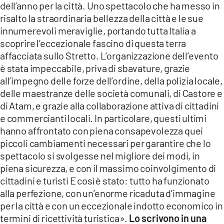
dell’anno per la città. Uno spettacolo che ha messo in
risalto la straordinaria bellezza della città e le sue
LACITYMAG.IT
innumerevoli meraviglie, portando tutta Italia a
ILREGGINO.IT
scoprire l’eccezionale fascino di questa terra
affacciata sullo Stretto. L’organizzazione dell’evento
COSENZACHANNEL.IT
è stata impeccabile, priva di sbavature, grazie
all’impegno delle forze dell’ordine, della polizia locale,
ILVIBONESE.IT
delle maestranze delle società comunali, di Castore e
CATANZAROCHANNEL.IT
di Atam, e grazie alla collaborazione attiva di cittadini
e commercianti locali. In particolare, questi ultimi
LACAPITALENEWS.IT
hanno affrontato con piena consapevolezza quei
piccoli cambiamenti necessari per garantire che lo
spettacolo si svolgesse nel migliore dei modi, in
App
piena sicurezza, e con il massimo coinvolgimento di
ANDROID
cittadini e turisti E così è stato: tutto ha funzionato
alla perfezione, con un’enorme ricaduta d’immagine
APPLE
per la città e con un eccezionale indotto economico in
termini di ricettività turistica».
Lo scrivono in una