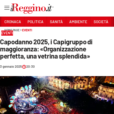
Vai
CRONACA
POLITICA
SANITÀ
AMBIENTE
SOCIETÀ
HOME PAGE
EVENTI
EVENTI
Sezioni
Capodanno 2025, i Capigruppo di
CRONACA
maggioranza: «Organizzazione
POLITICA
perfetta, una vetrina splendida»
SANITÀ
3 gennaio 2025
20:30
AMBIENTE
SOCIETÀ
CULTURA
ECONOMIA E LAVORO