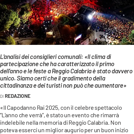
EVENTI
SPORT
Streaming
LAC TV
L'analisi dei consiglieri comunali: «Il clima di
LAC NETWORK
partecipazione che ha caratterizzato il primo
dell’anno e le feste a Reggio Calabria è stato davvero
LAC ONAIR
unico. Siamo certi che il gradimento della
cittadinanza e dei turisti non può che aumentare»
LaC
REDAZIONE
Network
LACPLAY.IT
«Il Capodanno Rai 2025, con il celebre spettacolo
“L’anno che verrà”, è stato un evento che rimarrà
LACTV.IT
indelebile nella memoria di Reggio Calabria. Non
poteva esserci un miglior augurio per un buon inizio
LACONAIR.IT