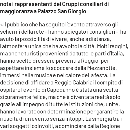
nota i rappresentanti dei Gruppi consiliari di
maggioranza a Palazzo San Giorgio
.
«Il pubblico che ha seguito l’evento attraverso gli
schermi della rete – hanno spiegato i consiglieri – ha
avuto la possibilità di vivere, anche a distanza,
l’atmosfera unica che ha avvolto la città. Molti reggini,
ma anche turisti provenienti da tutte le parti d’Italia,
hanno scelto di essere presenti a Reggio, per
aspettare insieme lo scoccare della Mezzanotte,
immersi nella musica e nel calore della festa. La
decisione di affidare a Reggio Calabria il compito di
ospitare l’evento di Capodanno è stata una scelta
sicuramente felice, ma che è diventata realtà solo
grazie all’impegno di tutte le istituzioni che, unite,
hanno lavorato con determinazione per garantire la
riuscita di un evento senza intoppi. La sinergia tra i
vari soggetti coinvolti, a cominciare dalla Regione