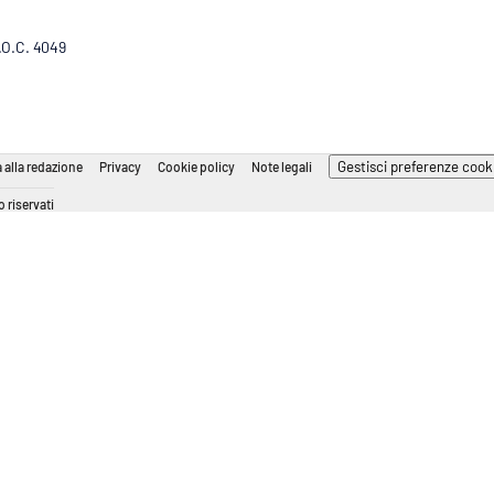
R.O.C. 4049
Gestisci preferenze cook
 alla redazione
Privacy
Cookie policy
Note legali
 riservati