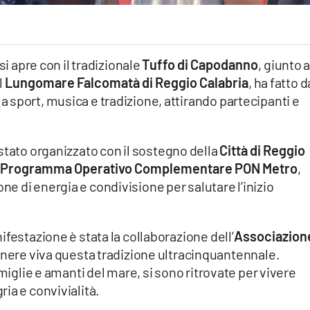
si apre con il tradizionale
Tuffo di Capodanno
, giunto a
l
Lungomare Falcomatà di Reggio Calabria
, ha fatto d
 sport, musica e tradizione, attirando partecipanti e
 è stato organizzato con il sostegno della
Città di Reggio
Programma Operativo Complementare PON Metro
,
 di energia e condivisione per salutare l’inizio
festazione è stata la collaborazione dell’
Associazion
enere viva questa tradizione ultracinquantennale.
amiglie e amanti del mare, si sono ritrovate per vivere
ia e convivialità.