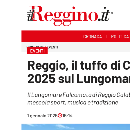
Sezioni
CRONACA
POLITICA
Cronaca
HOME PAGE
EVENTI
EVENTI
Politica
Reggio, il tuffo di
Sanità
2025 sul Lungoma
Ambiente
Il Lungomare Falcomatà di Reggio Calab
Società
mescola sport, musica e tradizione
Cultura
1 gennaio 2025
15:14
Economia e lavoro