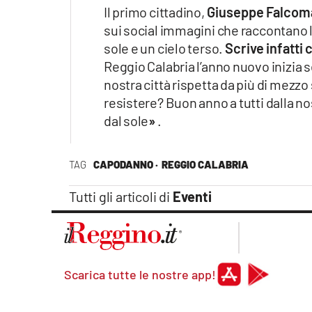
Apple
Il primo cittadino,
Giuseppe Falcom
sui social immagini che raccontano 
sole e un cielo terso.
Scrive infatti 
Reggio Calabria l’anno nuovo inizia s
Vai
nostra città rispetta da più di mezzo
resistere? Buon anno a tutti dalla n
dal sole
»
.
TAG
CAPODANNO ·
REGGIO CALABRIA
Tutti gli articoli di
Eventi
Scarica tutte le nostre app!