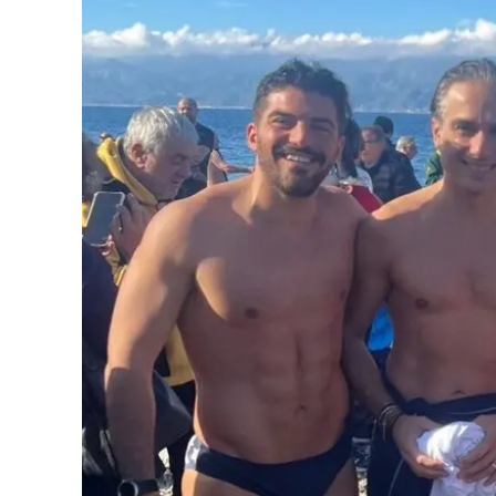
Eventi
Sport
Streaming
LaC TV
Lac Network
LaC OnAir
LaC
Network
lacplay.it
lactv.it