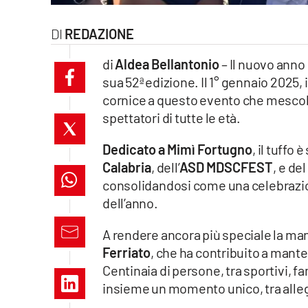
laconair.it
REDAZIONE
lacitymag.it
di
Aldea Bellantonio
– Il nuovo anno 
sua 52ª edizione. Il 1° gennaio 2025, i
ilreggino.it
cornice a questo evento che mescola
spettatori di tutte le età.
cosenzachannel.it
Dedicato a Mimì Fortugno
, il tuffo
ilvibonese.it
Calabria
, dell’
ASD MDSCFEST
, e del
catanzarochannel.it
consolidandosi come una celebrazione
dell’anno.
lacapitalenews.it
A rendere ancora più speciale la mani
Ferriato
, che ha contribuito a mant
App
Centinaia di persone, tra sportivi, f
Android
insieme un momento unico, tra allegr