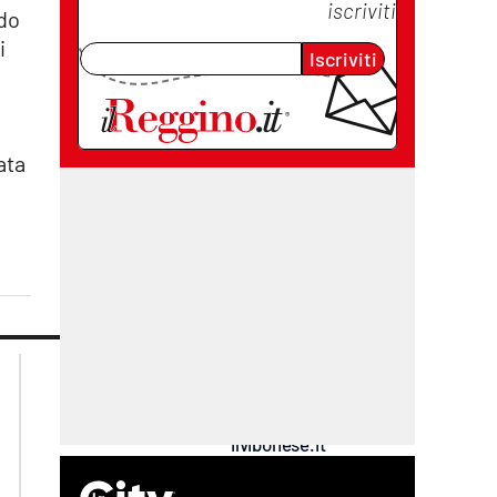
iscriviti
ndo
i
Iscriviti
ata
lacplay.it
lacitymag.it
lactv.it
lacapitalenews.it
laconair.it
cosenzachannel.it
ilvibonese.it
catanzarochannel.it