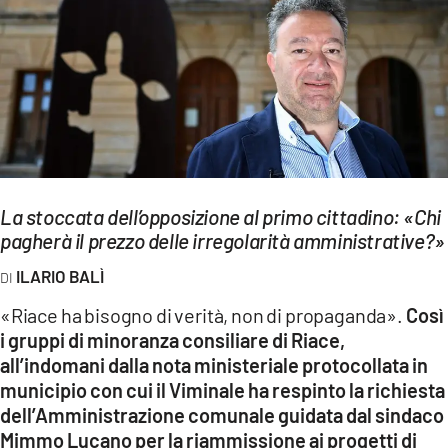
EVENTI
SPORT
Streaming
LAC TV
LAC NETWORK
La stoccata dell’opposizione al primo cittadino: «Chi
pagherà il prezzo delle irregolarità amministrative?»
LAC ONAIR
ILARIO BALÌ
LaC
«Riace ha bisogno di verità, non di propaganda».
Così
Network
i gruppi di minoranza consiliare di Riace,
LACPLAY.IT
all’indomani dalla nota ministeriale protocollata in
municipio con cui il Viminale ha respinto la richiesta
LACTV.IT
dell’Amministrazione comunale guidata dal sindaco
Mimmo Lucano per la riammissione ai progetti di
LACONAIR.IT