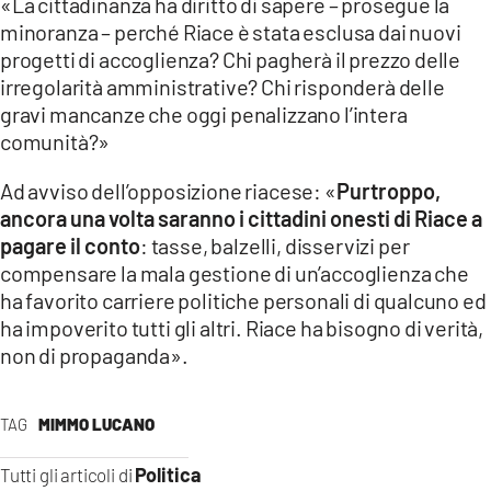
«La cittadinanza ha diritto di sapere – prosegue la
minoranza – perché Riace è stata esclusa dai nuovi
progetti di accoglienza? Chi pagherà il prezzo delle
irregolarità amministrative? Chi risponderà delle
gravi mancanze che oggi penalizzano l’intera
comunità?»
Ad avviso dell’opposizione riacese: «
Purtroppo,
ancora una volta saranno i cittadini onesti di Riace a
pagare il conto
: tasse, balzelli, disservizi per
compensare la mala gestione di un’accoglienza che
ha favorito carriere politiche personali di qualcuno ed
ha impoverito tutti gli altri. Riace ha bisogno di verità,
non di propaganda».
TAG
MIMMO LUCANO
Politica
Tutti gli articoli di