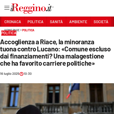
Vai
CRONACA
POLITICA
SANITÀ
AMBIENTE
SOCIETÀ
HOME PAGE
POLITICA
POLITICA
Sezioni
Accoglienza a Riace, la minoranza
CRONACA
tuona contro Lucano: «Comune escluso
POLITICA
dai finanziamenti? Una malagestione
che ha favorito carriere politiche»
SANITÀ
16 luglio 2025
10:30
AMBIENTE
SOCIETÀ
CULTURA
ECONOMIA E LAVORO