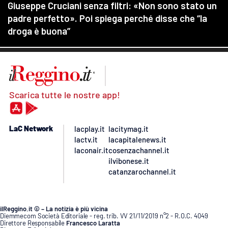
Scarica tutte le nostre app!
LaC Network
lacplay.it
lacitymag.it
lactv.it
lacapitalenews.it
laconair.it
cosenzachannel.it
ilvibonese.it
catanzarochannel.it
ilReggino.it © – La notizia è più vicina
Diemmecom Società Editoriale - reg. trib. VV 21/11/2019 n°2 - R.O.C. 4049
Direttore Responsabile
Francesco Laratta