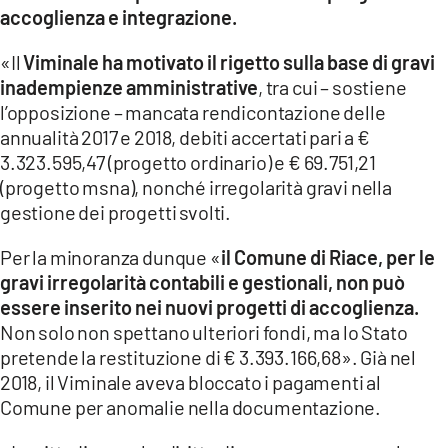
accoglienza e integrazione.
LACITYMAG.IT
«Il
Viminale ha motivato il rigetto sulla base di gravi
ILREGGINO.IT
inadempienze amministrative
, tra cui – sostiene
l’opposizione – mancata rendicontazione delle
COSENZACHANNEL.IT
annualità 2017 e 2018, debiti accertati pari a €
3.323.595,47 (progetto ordinario) e € 69.751,21
ILVIBONESE.IT
(progetto msna), nonché irregolarità gravi nella
CATANZAROCHANNEL.IT
gestione dei progetti svolti.
LACAPITALENEWS.IT
Per la minoranza dunque «
il Comune di Riace, per le
gravi irregolarità contabili e gestionali, non può
essere inserito nei nuovi progetti di accoglienza.
App
Non solo non spettano ulteriori fondi, ma lo Stato
ANDROID
pretende la restituzione di € 3.393.166,68». Già nel
2018, il Viminale aveva bloccato i pagamenti al
APPLE
Comune per anomalie nella documentazione.