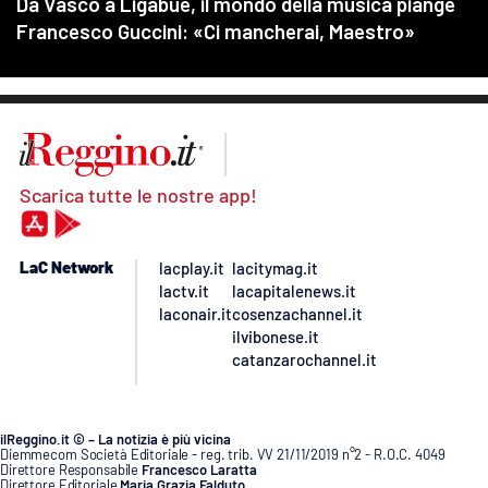
Scarica tutte le nostre app!
LaC Network
lacplay.it
lacitymag.it
lactv.it
lacapitalenews.it
laconair.it
cosenzachannel.it
ilvibonese.it
catanzarochannel.it
ilReggino.it © – La notizia è più vicina
Diemmecom Società Editoriale - reg. trib. VV 21/11/2019 n°2 - R.O.C. 4049
Direttore Responsabile
Francesco Laratta
Direttore Editoriale
Maria Grazia Falduto