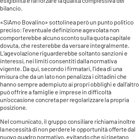
esigibilità e rafforzare la qualità complessiva del
bilancio.
«SiAmo Bovalino» sottolinea però un punto politico
preciso: l’eventuale definizione agevolata non
comporterebbe alcuno sconto sulla quota capitale
dovuta, che resterebbe da versare integralmente.
L’agevolazione riguarderebbe soltanto sanzioni e
interessi, nei limiti consentiti dalla normativa
vigente. Da qui, secondo i firmatari, l’idea di una
misura che da un lato non penalizza i cittadini che
hanno sempre adempiuto ai propri obblighi e dall’altro
può offrire a famiglie e imprese in difficoltà
un’occasione concreta per regolarizzare la propria
posizione.
Nel comunicato, il gruppo consiliare richiama inoltre
la necessità di non perdere le opportunità offerte dal
nuovo quadro normativo, evitando che si ripetano