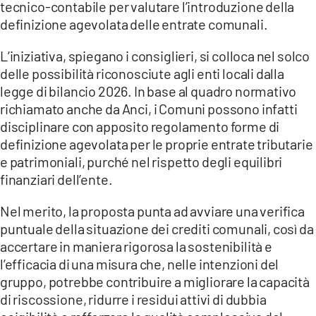
tecnico-contabile per valutare l’introduzione della
definizione agevolata delle entrate comunali.
LACITYMAG.IT
L’iniziativa, spiegano i consiglieri, si colloca nel solco
ILREGGINO.IT
delle possibilità riconosciute agli enti locali dalla
COSENZACHANNEL.IT
legge di bilancio 2026. In base al quadro normativo
richiamato anche da Anci, i Comuni possono infatti
ILVIBONESE.IT
disciplinare con apposito regolamento forme di
definizione agevolata per le proprie entrate tributarie
CATANZAROCHANNEL.IT
e patrimoniali, purché nel rispetto degli equilibri
LACAPITALENEWS.IT
finanziari dell’ente.
Nel merito, la proposta punta ad avviare una verifica
App
puntuale della situazione dei crediti comunali, così da
ANDROID
accertare in maniera rigorosa la sostenibilità e
l’efficacia di una misura che, nelle intenzioni del
APPLE
gruppo, potrebbe contribuire a migliorare la capacità
di riscossione, ridurre i residui attivi di dubbia