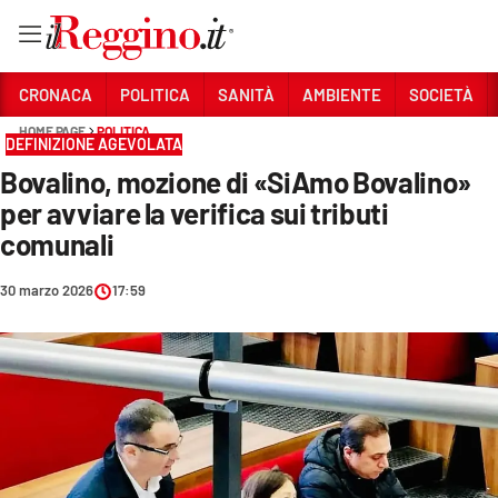
Vai
CRONACA
POLITICA
SANITÀ
AMBIENTE
SOCIETÀ
HOME PAGE
POLITICA
DEFINIZIONE AGEVOLATA
Sezioni
Bovalino, mozione di «SiAmo Bovalino»
CRONACA
per avviare la verifica sui tributi
POLITICA
comunali
SANITÀ
30 marzo 2026
17:59
AMBIENTE
SOCIETÀ
CULTURA
ECONOMIA E LAVORO