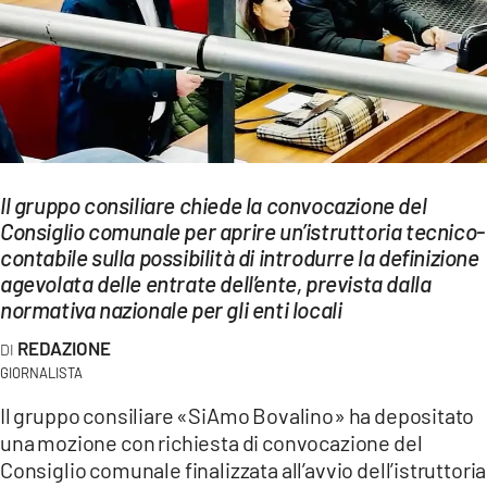
EVENTI
SPORT
Streaming
LAC TV
Il gruppo consiliare chiede la convocazione del
LAC NETWORK
Consiglio comunale per aprire un’istruttoria tecnico-
contabile sulla possibilità di introdurre la definizione
LAC ONAIR
agevolata delle entrate dell’ente, prevista dalla
normativa nazionale per gli enti locali
LaC
REDAZIONE
Network
GIORNALISTA
LACPLAY.IT
Il gruppo consiliare «SiAmo Bovalino» ha depositato
LACTV.IT
una mozione con richiesta di convocazione del
Consiglio comunale finalizzata all’avvio dell’istruttoria
LACONAIR.IT