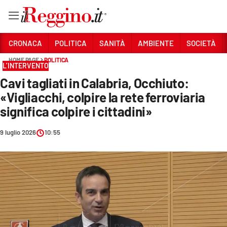
Vai
CRONACA
POLITICA
SANITÀ
AMBIENTE
SOCIETÀ
HOME PAGE
POLITICA
L’INTERVENTO
Sezioni
Cavi tagliati in Calabria, Occhiuto:
CRONACA
«Vigliacchi, colpire la rete ferroviaria
POLITICA
significa colpire i cittadini»
SANITÀ
9 luglio 2026
10:55
AMBIENTE
SOCIETÀ
CULTURA
ECONOMIA E LAVORO