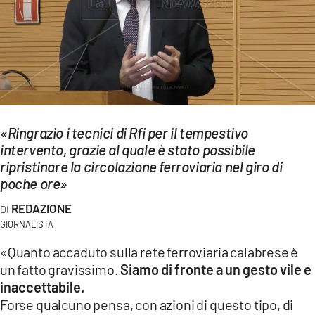
EVENTI
SPORT
Streaming
LAC TV
«Ringrazio i tecnici di Rfi per il tempestivo
LAC NETWORK
intervento, grazie al quale è stato possibile
ripristinare la circolazione ferroviaria nel giro di
LAC ONAIR
poche ore»
REDAZIONE
LaC
Network
GIORNALISTA
LACPLAY.IT
«Quanto accaduto sulla rete ferroviaria calabrese è
un fatto gravissimo.
Siamo di fronte a un gesto vile e
LACTV.IT
inaccettabile.
Forse qualcuno pensa, con azioni di questo tipo, di
LACONAIR.IT