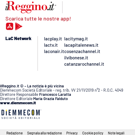
Scarica tutte le nostre app!
LaC Network
lacplay.it
lacitymag.it
lactv.it
lacapitalenews.it
laconair.it
cosenzachannel.it
ilvibonese.it
catanzarochannel.it
ilReggino.it © – La notizia è più vicina
Diemmecom Società Editoriale - reg. trib. VV 21/11/2019 n°2 - R.O.C. 4049
Direttore Responsabile
Francesco Laratta
Direttore Editoriale
Maria Grazia Falduto
www.diemmecom.it
Redazione
Segnala alla redazione
Privacy
Cookie policy
Note legali