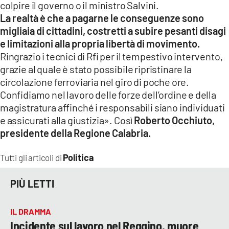
colpire il governo o il ministro Salvini.
La realtà è che a pagarne le conseguenze sono
LACITYMAG.IT
migliaia di cittadini, costretti a subire pesanti disagi
ILREGGINO.IT
e limitazioni alla propria libertà di movimento.
Ringrazio i tecnici di Rfi per il tempestivo intervento,
COSENZACHANNEL.IT
grazie al quale è stato possibile ripristinare la
circolazione ferroviaria nel giro di poche ore.
ILVIBONESE.IT
Confidiamo nel lavoro delle forze dell’ordine e della
CATANZAROCHANNEL.IT
magistratura affinché i responsabili siano individuati
e assicurati alla giustizia». Così
Roberto Occhiuto,
LACAPITALENEWS.IT
presidente della Regione Calabria.
Politica
Tutti gli articoli di
App
ANDROID
PIÙ LETTI
APPLE
IL DRAMMA
Incidente sul lavoro nel Reggino, muore