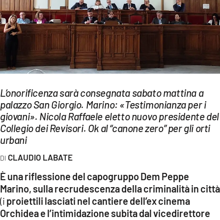
EVENTI
SPORT
Streaming
LAC TV
L’onorificenza sarà consegnata sabato mattina a
LAC NETWORK
palazzo San Giorgio. Marino: «Testimonianza per i
giovani». Nicola Raffaele eletto nuovo presidente del
LAC ONAIR
Collegio dei Revisori. Ok al “canone zero” per gli orti
urbani
LaC
CLAUDIO LABATE
Network
LACPLAY.IT
È una riflessione del capogruppo Dem Peppe
Marino, sulla recrudescenza della criminalità in città
LACTV.IT
(i
proiettili lasciati nel cantiere dell’ex cinema
Orchidea e l’intimidazione subita dal vicedirettore
LACONAIR.IT