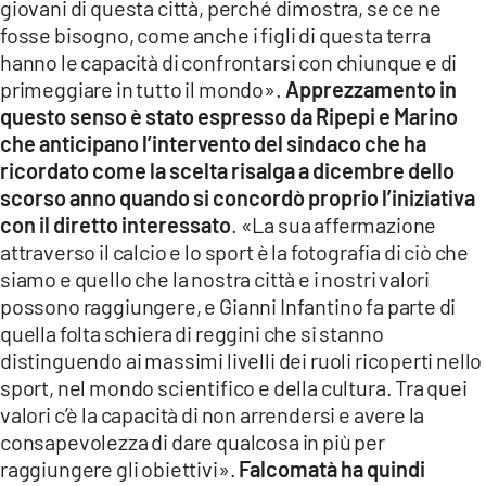
giovani di questa città, perché dimostra, se ce ne
fosse bisogno, come anche i figli di questa terra
hanno le capacità di confrontarsi con chiunque e di
primeggiare in tutto il mondo».
Apprezzamento in
questo senso è stato espresso da Ripepi e Marino
che anticipano l’intervento del sindaco che ha
ricordato come la scelta risalga a dicembre dello
scorso anno quando si concordò proprio l’iniziativa
con il diretto interessato
. «La sua affermazione
attraverso il calcio e lo sport è la fotografia di ciò che
siamo e quello che la nostra città e i nostri valori
possono raggiungere, e Gianni Infantino fa parte di
quella folta schiera di reggini che si stanno
distinguendo ai massimi livelli dei ruoli ricoperti nello
sport, nel mondo scientifico e della cultura. Tra quei
valori c’è la capacità di non arrendersi e avere la
consapevolezza di dare qualcosa in più per
raggiungere gli obiettivi».
Falcomatà ha quindi