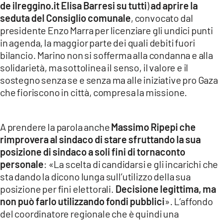
de ilreggino.it Elisa Barresi su tutti
)
ad aprire la
seduta del Consiglio comunale
, convocato dal
LACITYMAG.IT
presidente Enzo Marra per licenziare gli undici punti
ILREGGINO.IT
in agenda, la maggior parte dei quali debiti fuori
bilancio. Marino non si sofferma alla condanna e alla
COSENZACHANNEL.IT
solidarietà, ma sottolinea il senso, il valore e il
sostegno senza se e senza ma alle iniziative pro Gaza
ILVIBONESE.IT
che fioriscono in città, compresa la missione.
CATANZAROCHANNEL.IT
LACAPITALENEWS.IT
A prendere la parola anche
Massimo Ripepi che
rimprovera al sindaco di stare sfruttando la sua
posizione di sindaco a soli fini di tornaconto
App
personale
: «La scelta di candidarsi e gli incarichi che
ANDROID
sta dando la dicono lunga sull’utilizzo della sua
posizione per fini elettorali.
Decisione legittima, ma
APPLE
non può farlo utilizzando fondi pubblici
». L’affondo
del coordinatore regionale che è quindi una