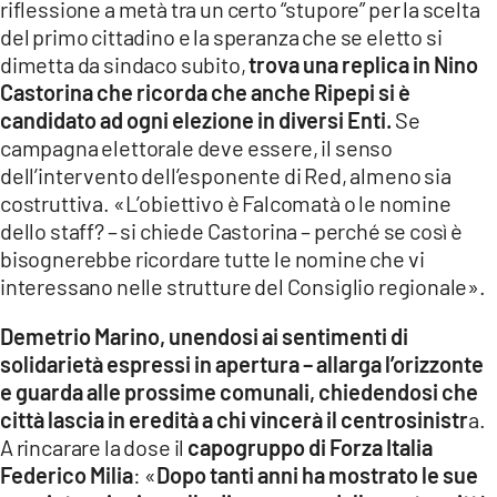
riflessione a metà tra un certo “stupore” per la scelta
del primo cittadino e la speranza che se eletto si
dimetta da sindaco subito,
trova una replica in Nino
Castorina che ricorda che anche Ripepi si è
candidato ad ogni elezione in diversi Enti.
Se
campagna elettorale deve essere, il senso
dell’intervento dell’esponente di Red, almeno sia
costruttiva. «L’obiettivo è Falcomatà o le nomine
dello staff? – si chiede Castorina – perché se così è
bisognerebbe ricordare tutte le nomine che vi
interessano nelle strutture del Consiglio regionale».
Demetrio Marino, unendosi ai sentimenti di
solidarietà espressi in apertura – allarga l’orizzonte
e guarda alle prossime comunali, chiedendosi che
città lascia in eredità a chi vincerà il centrosinistr
a.
A rincarare la dose il
capogruppo di Forza Italia
Federico Milia
: «
Dopo tanti anni ha mostrato le sue