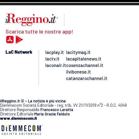
Scarica tutte le nostre app!
LaC Network
lacplay.it
lacitymag.it
lactv.it
lacapitalenews.it
laconair.it
cosenzachannel.it
ilvibonese.it
catanzarochannel.it
ilReggino.it © – La notizia è più vicina
Diemmecom Società Editoriale - reg. trib. VV 21/11/2019 n°2 - R.O.C. 4049
Direttore Responsabile
Francesco Laratta
Direttore Editoriale
Maria Grazia Falduto
www.diemmecom.it