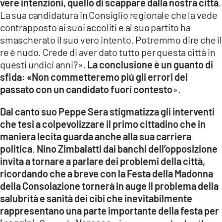
vere intenzioni, quello di scappare dalla nostra città
.
La sua candidatura in Consiglio regionale che la vede
contrapposto ai suoi accoliti e al suo partito ha
smascherato il suo vero intento. Potremmo dire che il
re è nudo. Crede di aver dato tutto per questa città in
questi undici anni?».
La conclusione è un guanto di
sfida: «Non commetteremo più gli errori del
passato con un candidato fuori contesto
».
Dal canto suo Peppe Sera stigmatizza gli interventi
che tesi a colpevolizzare il primo cittadino che in
maniera lecita guarda anche alla sua carriera
politica
.
Nino Zimbalatti dai banchi dell’opposizione
invita a tornare a parlare dei problemi della città,
ricordando che a breve con la Festa della Madonna
della Consolazione tornerà in auge il problema della
salubrità e sanità dei cibi che inevitabilmente
rappresentano una parte importante della festa per