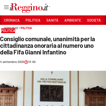
Vai
CRONACA
POLITICA
SANITÀ
AMBIENTE
SOCIETÀ
HOME PAGE
POLITICA
POLITICA
Sezioni
Consiglio comunale, unanimità per la
CRONACA
cittadinanza onoraria al numero uno
POLITICA
della Fifa Gianni Infantino
SANITÀ
4 settembre 2025
13:00
AMBIENTE
SOCIETÀ
CULTURA
ECONOMIA E LAVORO