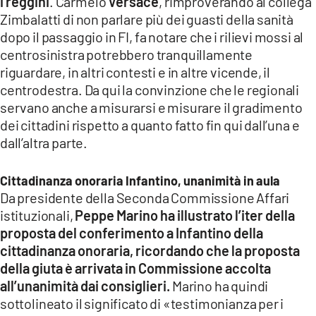
i reggini
. Carmelo
Versace
, rimproverando al collega
Zimbalatti di non parlare più dei guasti della sanità
dopo il passaggio in FI, fa notare che i rilievi mossi al
centrosinistra potrebbero tranquillamente
riguardare, in altri contesti e in altre vicende, il
centrodestra. Da qui la convinzione che le regionali
servano anche a misurarsi e misurare il gradimento
dei cittadini rispetto a quanto fatto fin qui dall’una e
dall’altra parte.
Cittadinanza onoraria Infantino, unanimità in aula
Da presidente della Seconda Commissione Affari
istituzionali,
Peppe Marino ha illustrato l’iter della
proposta del conferimento a Infantino della
cittadinanza onoraria, ricordando che la proposta
della giuta è arrivata in Commissione accolta
all’unanimità dai consiglieri.
Marino ha quindi
sottolineato il significato di «testimonianza per i