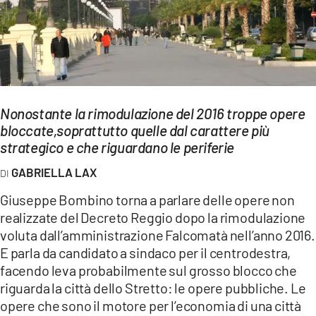
EVENTI
SPORT
Streaming
Nonostante la rimodulazione del 2016 troppe opere
LAC TV
bloccate,soprattutto quelle dal carattere più
LAC NETWORK
strategico e che riguardano le periferie
GABRIELLA LAX
LAC ONAIR
Giuseppe Bombino torna a parlare delle opere non
LaC
realizzate del Decreto Reggio dopo la rimodulazione
Network
voluta dall’amministrazione Falcomatà nell’anno 2016.
LACPLAY.IT
E parla da candidato a sindaco per il centrodestra,
facendo leva probabilmente sul grosso blocco che
LACTV.IT
riguarda la città dello Stretto: le opere pubbliche. Le
opere che sono il motore per l’economia di una città
LACONAIR.IT