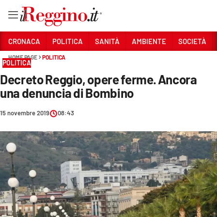
Vai
CRONACA
POLITICA
SANITÀ
AMBIENTE
SOCIETÀ
HOME PAGE
POLITICA
POLITICA
Sezioni
Decreto Reggio, opere ferme. Ancora
CRONACA
una denuncia di Bombino
POLITICA
15 novembre 2019
08:43
SANITÀ
AMBIENTE
SOCIETÀ
CULTURA
ECONOMIA E LAVORO