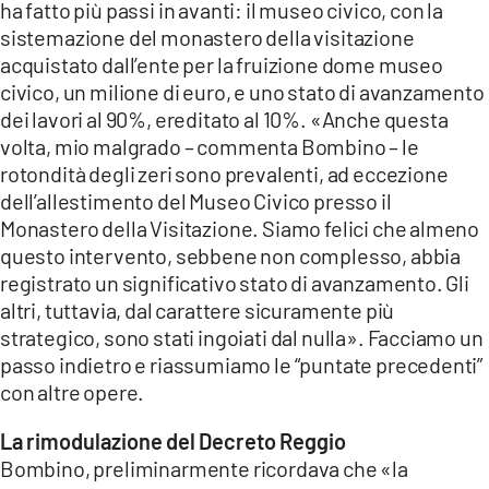
ha fatto più passi in avanti: il museo civico, con la
sistemazione del monastero della visitazione
acquistato dall’ente per la fruizione dome museo
civico, un milione di euro, e uno stato di avanzamento
dei lavori al 90%, ereditato al 10%. «Anche questa
volta, mio malgrado – commenta Bombino – le
rotondità degli zeri sono prevalenti, ad eccezione
dell’allestimento del Museo Civico presso il
Monastero della Visitazione. Siamo felici che almeno
questo intervento, sebbene non complesso, abbia
registrato un significativo stato di avanzamento. Gli
altri, tuttavia, dal carattere sicuramente più
strategico, sono stati ingoiati dal nulla». Facciamo un
passo indietro e riassumiamo le “puntate precedenti”
con altre opere.
La rimodulazione del Decreto Reggio
Bombino, preliminarmente ricordava che «la