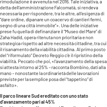
rimodulazione è avvenuta nel 2016. Tale iniziativa, a
detta dell’amministrazione Falcomatà, si rendeva
necessaria per rispondere, tra le altre, all’esigenza di
“dare ordine, dipanare un coacervo di cantieri fermi,
segno di una città immobile”». Una delle iniziative
prese fu quella di definanziare il “Museo del Mare” di
Zaha Hadid, opera ritenuta non prioritaria e non
strategica rispetto ad altre necessità cittadine, tra cui
il risanamento della viabilità cittadina. Al primo posto
del “riformulato” Decreto Reggio c’è il ripristino della
viabilità. Peccato che poi, «l’avanzamento della spesa
si attesta intorno al 25% – racconta Bombino, dati alla
mano – nonostante la ordinarietà delle lavorazioni
previste per la semplice posa del “tappetino” di
asfalto».
Il parco lineare Sud ereditato con uno stato
d’avanzamento pari al 45%