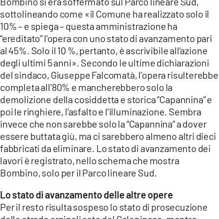
Bombino si era soffermato sul Parco lineare Sud,
sottolineando come «il Comune ha realizzato solo il
10% – e spiega – questa amministrazione ha
“ereditato” l’opera con uno stato di avanzamento pari
al 45%. Solo il 10 %, pertanto, è ascrivibile all’azione
degli ultimi 5 anni». Secondo le ultime dichiarazioni
del sindaco, Giuseppe Falcomatà, l’opera risulterebbe
completa all’80% e mancherebbero solo la
demolizione della cosiddetta e storica “Capannina” e
poi le ringhiere, l’asfalto e l’illuminazione. Sembra
invece che non sarebbe solo la “Capannina” a dover
essere buttata giù, ma ci sarebbero almeno altri dieci
fabbricati da eliminare. Lo stato di avanzamento dei
lavori è registrato, nello schema che mostra
Bombino, solo per il Parco lineare Sud.
Lo stato di avanzamento delle altre opere
Per il resto risulta sospeso lo stato di prosecuzione
delle strade arginali aste del Calopinace, mentre