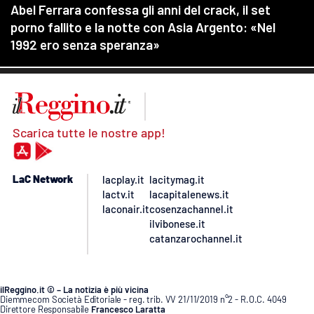
Scarica tutte le nostre app!
LaC Network
lacplay.it
lacitymag.it
lactv.it
lacapitalenews.it
laconair.it
cosenzachannel.it
ilvibonese.it
catanzarochannel.it
ilReggino.it © – La notizia è più vicina
Diemmecom Società Editoriale - reg. trib. VV 21/11/2019 n°2 - R.O.C. 4049
Direttore Responsabile
Francesco Laratta