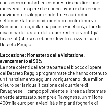
che, ancora non ha ben compreso in che direzione
muoversi. Le opere che danno lavoro e che creano
LACITYMAG.IT
movimento, sviluppo e indotto. Esaurita due
ILREGGINO.IT
settimane fa la seconda puntata eccolo di nuovo.
Bombino torna, dalla sua pagina Facebook, a fare la
COSENZACHANNEL.IT
disamina dello stato delle opere ed interventi (già
finanziati) che si sarebbero dovuti realizzare con il
ILVIBONESE.IT
Decreto Reggio.
CATANZAROCHANNEL.IT
L’eccezione: Monastero della Visitazione,
LACAPITALENEWS.IT
avanzamento al 90%
Le note dolenti della terza parte del blocco di opere
del Decreto Reggio programmate che hanno ottenuto
App
un finanziamento aggiuntivo riguardano: due milioni
ANDROID
di euro per la riqualificazione del quartiere di
Ravagnese, il campo polivalente e l’area da sistemare
APPLE
a verde attrezzato, sempre a Ravagnese, un milione
400mila euro per la viabilità e impianti fognari e di