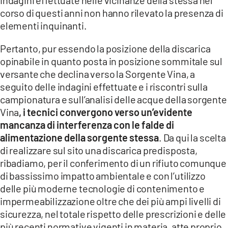
corso di questi anni non hanno rilevato la presenza di
elementi inquinanti.
Pertanto, pur essendo la posizione della discarica
opinabile in quanto posta in posizione sommitale sul
versante che declina verso la Sorgente Vina, a
seguito delle indagini effettuate e i riscontri sulla
campionatura e sull’analisi delle acque della sorgente
Vina
, i tecnici convergono verso un’evidente
mancanza di interferenza con le falde di
alimentazione della sorgente stessa
. Da qui la scelta
di realizzare sul sito una discarica predisposta,
ribadiamo, per il conferimento di un rifiuto comunque
di bassissimo impatto ambientale e con l’utilizzo
delle più moderne tecnologie di contenimento e
impermeabilizzazione oltre che dei più ampi livelli di
sicurezza, nel totale rispetto delle prescrizioni e delle
più recenti normative vigenti in materia, atte proprio