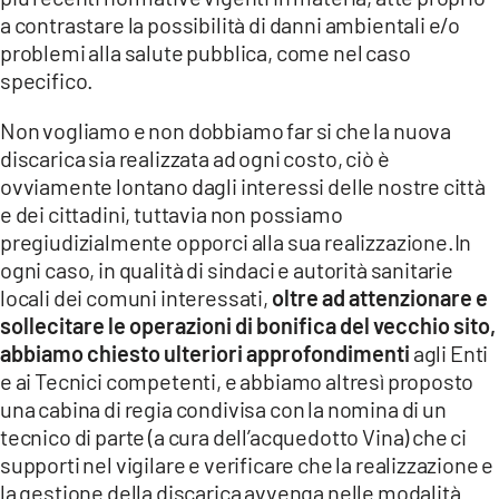
a contrastare la possibilità di danni ambientali e/o
problemi alla salute pubblica, come nel caso
specifico.
Non vogliamo e non dobbiamo far si che la nuova
discarica sia realizzata ad ogni costo, ciò è
ovviamente lontano dagli interessi delle nostre città
e dei cittadini, tuttavia non possiamo
pregiudizialmente opporci alla sua realizzazione.In
ogni caso, in qualità di sindaci e autorità sanitarie
locali dei comuni interessati,
oltre ad attenzionare e
sollecitare le operazioni di bonifica del vecchio sito,
abbiamo chiesto ulteriori approfondimenti
agli Enti
e ai Tecnici competenti, e abbiamo altresì proposto
una cabina di regia condivisa con la nomina di un
tecnico di parte (a cura dell’acquedotto Vina) che ci
supporti nel vigilare e verificare che la realizzazione e
la gestione della discarica avvenga nelle modalità