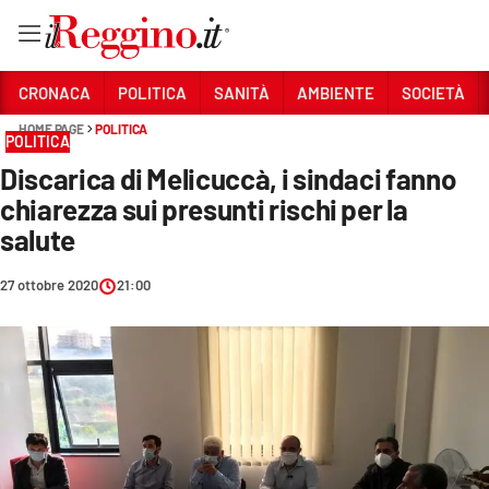
Vai
CRONACA
POLITICA
SANITÀ
AMBIENTE
SOCIETÀ
HOME PAGE
POLITICA
POLITICA
Sezioni
Discarica di Melicuccà, i sindaci fanno
CRONACA
chiarezza sui presunti rischi per la
POLITICA
salute
SANITÀ
27 ottobre 2020
21:00
AMBIENTE
SOCIETÀ
CULTURA
ECONOMIA E LAVORO