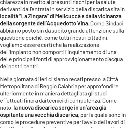
chiarezza in merito ai presunti rischi per la salute
derivanti dall’entrata in servizio della discarica sita in
LACITYMAG.IT
località “La Zingara” di Melicuccà e dalla vicinanza
ILREGGINO.IT
della sorgente dell’Acquedotto Vina.
Come Sindaci
abbiamo posto sin da subito grande attenzione sulla
COSENZACHANNEL.IT
questione poiché, come tutti i nostri cittadini,
vogliamo essere certi che la realizzazione
ILVIBONESE.IT
dell’impianto non comporti l’inquinamento di una
delle principali fonti di approvvigionamento d’acqua
CATANZAROCHANNEL.IT
dei nostri centri.
LACAPITALENEWS.IT
Nella giornata di ieri ci siamo recati presso la Città
Metropolitana di Reggio Calabria per approfondire
App
ulteriormente in maniera dettagliata gli studi
ANDROID
effettuati finora dai tecnici di competenza. Come
noto,
la nuova discarica sorge in un’area già
APPLE
ospitante una vecchia discarica,
per la quale sono in
corso le procedure preventive per l’avvio dei lavori di