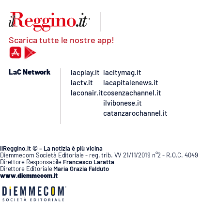
Scarica tutte le nostre app!
LaC Network
lacplay.it
lacitymag.it
lactv.it
lacapitalenews.it
laconair.it
cosenzachannel.it
ilvibonese.it
catanzarochannel.it
ilReggino.it © – La notizia è più vicina
Diemmecom Società Editoriale - reg. trib. VV 21/11/2019 n°2 - R.O.C. 4049
Direttore Responsabile
Francesco Laratta
Direttore Editoriale
Maria Grazia Falduto
www.diemmecom.it