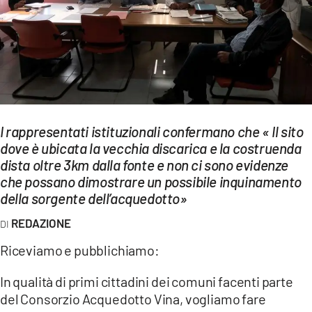
EVENTI
SPORT
Streaming
LAC TV
I rappresentati istituzionali confermano che « Il sito
LAC NETWORK
dove è ubicata la vecchia discarica e la costruenda
dista oltre 3km dalla fonte e non ci sono evidenze
LAC ONAIR
che possano dimostrare un possibile inquinamento
della sorgente dell’acquedotto»
LaC
REDAZIONE
Network
LACPLAY.IT
Riceviamo e pubblichiamo:
LACTV.IT
In qualità di primi cittadini dei comuni facenti parte
del Consorzio Acquedotto Vina, vogliamo fare
LACONAIR.IT