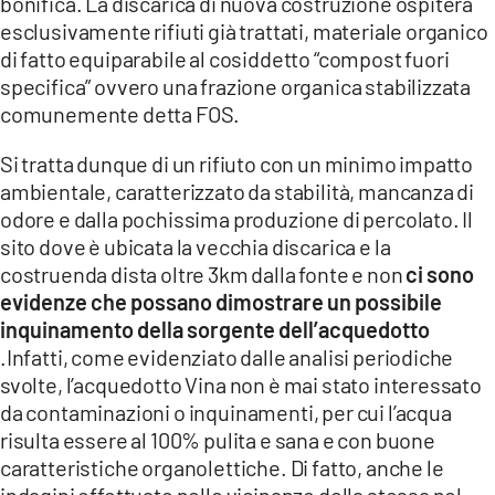
bonifica. La discarica di nuova costruzione ospiterà
esclusivamente rifiuti già trattati, materiale organico
di fatto equiparabile al cosiddetto “compost fuori
specifica” ovvero una frazione organica stabilizzata
comunemente detta FOS.
Si tratta dunque di un rifiuto con un minimo impatto
ambientale, caratterizzato da stabilità, mancanza di
odore e dalla pochissima produzione di percolato. Il
sito dove è ubicata la vecchia discarica e la
costruenda dista oltre 3km dalla fonte e non
ci sono
evidenze che possano dimostrare un possibile
inquinamento della sorgente dell’acquedotto
.Infatti, come evidenziato dalle analisi periodiche
svolte, l’acquedotto Vina non è mai stato interessato
da contaminazioni o inquinamenti, per cui l’acqua
risulta essere al 100% pulita e sana e con buone
caratteristiche organolettiche. Di fatto, anche le
indagini effettuate nelle vicinanze della stessa nel