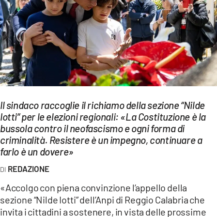
EVENTI
SPORT
Streaming
LAC TV
LAC NETWORK
Il sindaco raccoglie il richiamo della sezione “Nilde
Iotti” per le elezioni regionali: «La Costituzione è la
LAC ONAIR
bussola contro il neofascismo e ogni forma di
criminalità. Resistere è un impegno, continuare a
LaC
farlo è un dovere»
Network
REDAZIONE
LACPLAY.IT
«Accolgo con piena convinzione l’appello della
LACTV.IT
sezione “Nilde Iotti” dell’Anpi di Reggio Calabria che
invita i cittadini a sostenere, in vista delle prossime
LACONAIR.IT