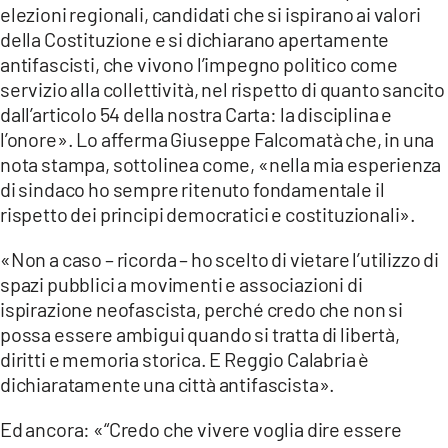
elezioni regionali, candidati che si ispirano ai valori
LACITYMAG.IT
della Costituzione e si dichiarano apertamente
antifascisti, che vivono l’impegno politico come
ILREGGINO.IT
servizio alla collettività, nel rispetto di quanto sancito
dall’articolo 54 della nostra Carta: la disciplina e
COSENZACHANNEL.IT
l’onore». Lo afferma Giuseppe Falcomatà che, in una
nota stampa, sottolinea come, «nella mia esperienza
ILVIBONESE.IT
di sindaco ho sempre ritenuto fondamentale il
CATANZAROCHANNEL.IT
rispetto dei principi democratici e costituzionali».
LACAPITALENEWS.IT
«Non a caso – ricorda – ho scelto di vietare l’utilizzo di
spazi pubblici a movimenti e associazioni di
ispirazione neofascista, perché credo che non si
App
possa essere ambigui quando si tratta di libertà,
ANDROID
diritti e memoria storica. E Reggio Calabria è
dichiaratamente una città antifascista».
APPLE
Ed ancora: «“Credo che vivere voglia dire essere