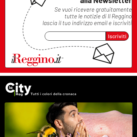
Se vuoi ricevere gratuitamente
tutte le notizie di
Il Reggino
lascia il tuo indirizzo email e iscriviti
Iscriviti