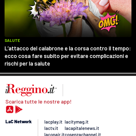
Scarica tutte le nostre app!
LaC Network
lacplay.it
lacitymag.it
lactv.it
lacapitalenews.it
laconair.it
cosenzachannel.it