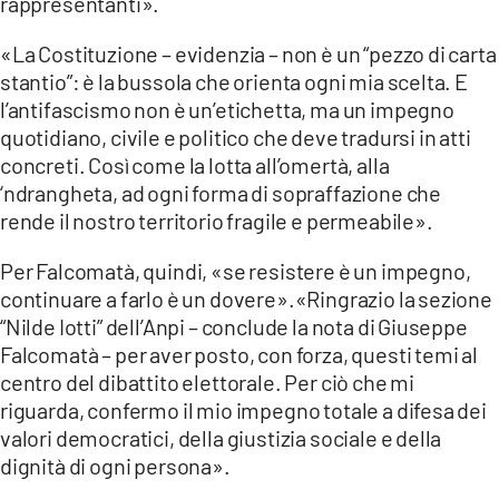
rappresentanti».
«La Costituzione – evidenzia – non è un “pezzo di carta
stantio”: è la bussola che orienta ogni mia scelta. E
l’antifascismo non è un’etichetta, ma un impegno
quotidiano, civile e politico che deve tradursi in atti
concreti. Così come la lotta all’omertà, alla
‘ndrangheta, ad ogni forma di sopraffazione che
rende il nostro territorio fragile e permeabile».
Per Falcomatà, quindi, «se resistere è un impegno,
continuare a farlo è un dovere».«Ringrazio la sezione
“Nilde Iotti” dell’Anpi – conclude la nota di Giuseppe
Falcomatà – per aver posto, con forza, questi temi al
centro del dibattito elettorale. Per ciò che mi
riguarda, confermo il mio impegno totale a difesa dei
valori democratici, della giustizia sociale e della
dignità di ogni persona». ‎