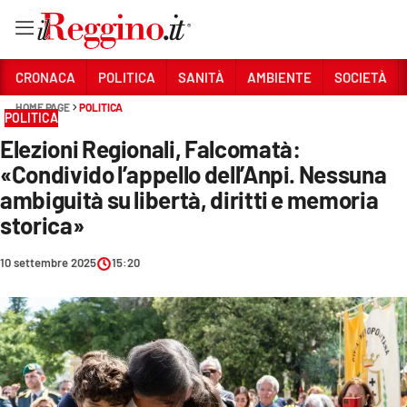
Vai
CRONACA
POLITICA
SANITÀ
AMBIENTE
SOCIETÀ
HOME PAGE
POLITICA
POLITICA
Sezioni
Elezioni Regionali, Falcomatà:
CRONACA
«Condivido l’appello dell’Anpi. Nessuna
POLITICA
ambiguità su libertà, diritti e memoria
storica»
SANITÀ
10 settembre 2025
15:20
AMBIENTE
SOCIETÀ
CULTURA
ECONOMIA E LAVORO