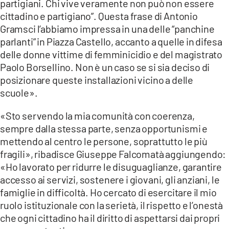
partigiani. Chi vive veramente non può non essere
cittadino e partigiano”. Questa frase di Antonio
Gramsci l’abbiamo impressa in una delle “panchine
parlanti” in Piazza Castello, accanto a quelle in difesa
delle donne vittime di femminicidio e del magistrato
Paolo Borsellino. Non è un caso se si sia deciso di
posizionare queste installazioni vicino a delle
scuole».
«Sto servendo la mia comunità con coerenza,
sempre dalla stessa parte, senza opportunismi e
mettendo al centro le persone, soprattutto le più
fragili», ribadisce Giuseppe Falcomatà aggiungendo:
«Ho lavorato per ridurre le disuguaglianze, garantire
accesso ai servizi, sostenere i giovani, gli anziani, le
famiglie in difficoltà. Ho cercato di esercitare il mio
ruolo istituzionale con la serietà, il rispetto e l’onestà
che ogni cittadino ha il diritto di aspettarsi dai propri