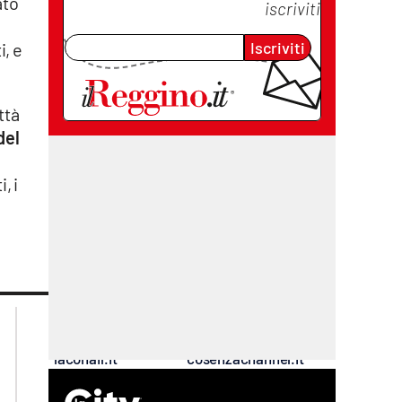
ato
iscriviti
Iscriviti
i, e
ttà
del
, i
lacplay.it
lacitymag.it
lactv.it
lacapitalenews.it
laconair.it
cosenzachannel.it
ilvibonese.it
catanzarochannel.it