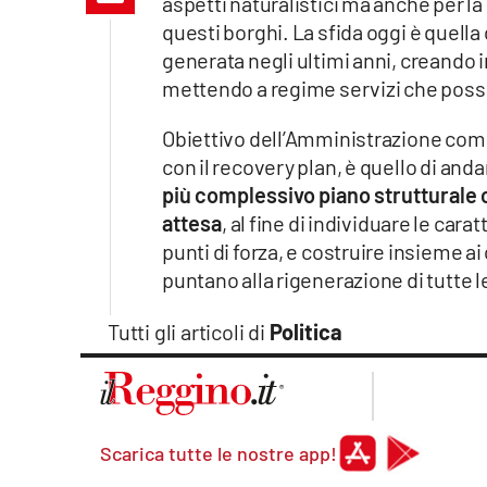
aspetti naturalistici ma anche per la 
Apple
questi borghi. La sfida oggi è quella
generata negli ultimi anni, creando i
mettendo a regime servizi che possan
Vai
Obiettivo dell’Amministrazione comun
con il recovery plan, è quello di anda
più complessivo piano struttural
attesa
, al fine di individuare le carat
punti di forza, e costruire insieme a
puntano alla rigenerazione di tutte le
Tutti gli articoli di
Politica
Scarica tutte le nostre app!