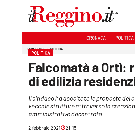
Sezioni
CRONACA
POLITICA
Cronaca
HOME PAGE
POLITICA
POLITICA
Politica
Falcomatà a Ortì: 
Sanità
di edilizia residen
Ambiente
Il sindaco ha ascoltato le proposte dei ci
Società
vecchie strutture attraverso la creazione
Cultura
amministrative decentrate
Economia e lavoro
2 febbraio 2021
21:15