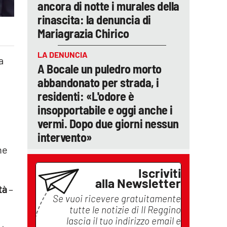
ancora di notte i murales della
rinascita: la denuncia di
Mariagrazia Chirico
LA DENUNCIA
a
A Bocale un puledro morto
abbandonato per strada, i
residenti: «L'odore è
n
insopportabile e oggi anche i
vermi. Dopo due giorni nessun
intervento»
ne
Iscriviti
alla Newsletter
tà
–
Se vuoi ricevere gratuitamente
tutte le notizie di
Il Reggino
lascia il tuo indirizzo email e