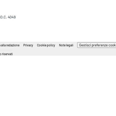
R.O.C. 4049
Gestisci preferenze cook
 alla redazione
Privacy
Cookie policy
Note legali
 riservati