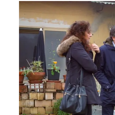
Eventi
Sport
Streaming
LaC TV
Lac Network
LaC OnAir
LaC
Network
lacplay.it
lactv.it