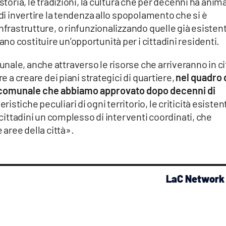
storia, le tradizioni, la cultura che per decenni ha anim
 di invertire la tendenza allo spopolamento che si è
nfrastrutture, o rinfunzionalizzando quelle già esistent
o costituire un’opportunità per i cittadini residenti.
ale, anche attraverso le risorse che arriveranno in ci
re a creare dei piani strategici di quartiere,
nel quadro 
e comunale che abbiamo approvato dopo decenni di
teristiche peculiari di ogni territorio, le criticità esistenti
i cittadini un complesso di interventi coordinati, che
 aree della città».
LaC Network