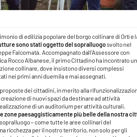
rimonio di edilizia popolare del borgo collinare di Ortì e l
utture sono stati oggetto del sopralluogo
svolto nel
useppe Falcomatà. Accompagnato dall’Assessore con
lica Rocco Albanese, il primo Cittadino ha incontrato u
razione collinare, dove insistono diversi complessi
tati nei primi anni duemila e mai assegnati.
 proposte dei cittadini, in merito alla rifunzionalizzazio
 creazione di nuovi spazi da destinare ad attività
alizzazione di un auditorium per attività culturali.
le zone paesaggisticamente più belle della nostra cit
sopralluogo – come tutte le aree collinari del
ricchezza per il nostro territorio, non solo per gli