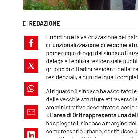
laconair.it
REDAZIONE
lacitymag.it
Il riordino e la valorizzazione del pat
ilreggino.it
rifunzionalizzazione di vecchie str
pomeriggio di oggi dal sindaco Gi
cosenzachannel.it
delega all’edilizia residenziale pubb
ilvibonese.it
gruppo di cittadini residenti della f
residenziali, alcuni dei quali comple
catanzarochannel.it
Al riguardo il sindaco ha ascoltato le
lacapitalenews.it
delle vecchie strutture attraverso la
amministrative decentrate o per la re
«
L’area di Ortì rappresenta una del
App
ha spiegato il sindaco a margine del 
Android
comprensorio urbano, costituisce una 