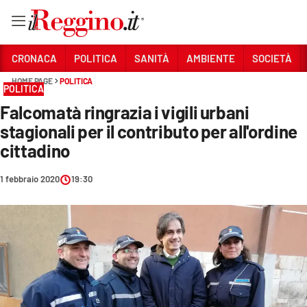
Vai
CRONACA
POLITICA
SANITÀ
AMBIENTE
SOCIETÀ
HOME PAGE
POLITICA
POLITICA
Sezioni
Falcomatà ringrazia i vigili urbani
CRONACA
stagionali per il contributo per all'ordine
POLITICA
cittadino
SANITÀ
1 febbraio 2020
19:30
AMBIENTE
SOCIETÀ
CULTURA
ECONOMIA E LAVORO