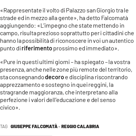
«Rappresentate il volto di Palazzo san Giorgio tra le
LACITYMAG.IT
strade ed in mezzo alla gente», ha detto Falcomatà
ILREGGINO.IT
aggiungendo: «L’impegno che state mettendo in
campo, risulta prezioso soprattutto per i cittadini che
COSENZACHANNEL.IT
hanno la possibilità di riconoscere in voi un autentico
punto di
riferimento
prossimo ed immediato».
ILVIBONESE.IT
«Pure in questi ultimi giorni – ha spiegato – la vostra
CATANZAROCHANNEL.IT
presenza, anche nelle zone più remote del territorio,
LACAPITALENEWS.IT
sta consegnando
decoro
e disciplina riscontrando
apprezzamento e sostegno in quei reggini, la
stragrande maggioranza, che interpretano alla
App
perfezione i valori dell’educazione e del senso
ANDROID
civico».
APPLE
TAG
GIUSEPPE FALCOMATÀ ·
REGGIO CALABRIA