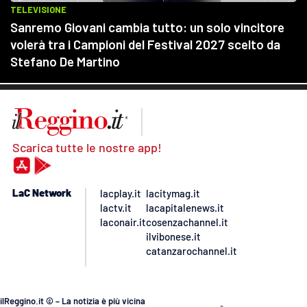
Scarica tutte le nostre app!
LaC Network
lacplay.it
lacitymag.it
lactv.it
lacapitalenews.it
laconair.it
cosenzachannel.it
ilvibonese.it
catanzarochannel.it
ilReggino.it © – La notizia è più vicina