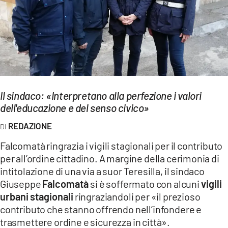
EVENTI
SPORT
Streaming
LAC TV
Il sindaco: «Interpretano alla perfezione i valori
LAC NETWORK
dell'educazione e del senso civico»
LAC ONAIR
REDAZIONE
Falcomatà ringrazia i vigili stagionali per il contributo
LaC
per all’ordine cittadino. A margine della cerimonia di
Network
intitolazione di una via a suor Teresilla, il sindaco
LACPLAY.IT
Giuseppe
Falcomatà
si è soffermato con alcuni
vigili
urbani stagionali
ringraziandoli per «il prezioso
LACTV.IT
contributo che stanno offrendo nell’infondere e
trasmettere ordine e sicurezza in città».
LACONAIR.IT