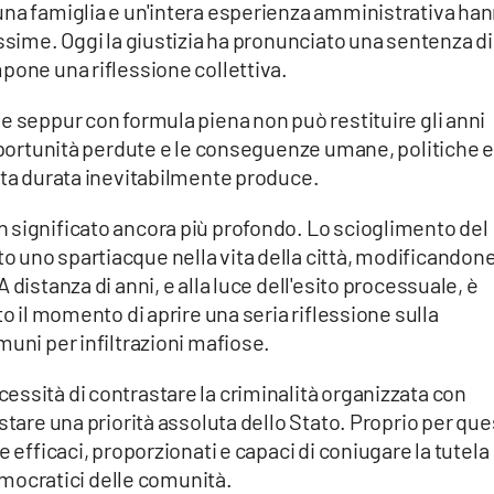
una famiglia e un'intera esperienza amministrativa ha
issime. Oggi la giustizia ha pronunciato una sentenza di
pone una riflessione collettiva.
e seppur con formula piena non può restituire gli anni
opportunità perdute e le conseguenze umane, politiche e
sta durata inevitabilmente produce.
 significato ancora più profondo. Lo scioglimento del
uno spartiacque nella vita della città, modificandone 
 distanza di anni, e alla luce dell'esito processuale, è
to il momento di aprire una seria riflessione sulla
muni per infiltrazioni mafiose.
ssità di contrastare la criminalità organizzata con
stare una priorità assoluta dello Stato. Proprio per qu
e efficaci, proporzionati e capaci di coniugare la tutela
democratici delle comunità.