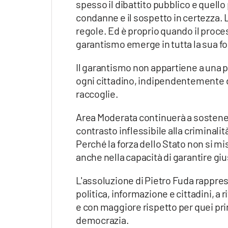
spesso il dibattito pubblico e quello
condanne e il sospetto in certezza. L
regole. Ed è proprio quando il proce
garantismo emerge in tutta la sua fo
Il garantismo non appartiene a una par
ogni cittadino, indipendentemente d
raccoglie.
Area Moderata continuerà a sostenere 
contrasto inflessibile alla criminalità
Perché la forza dello Stato non si mi
anche nella capacità di garantire gius
L'assoluzione di Pietro Fuda rappres
politica, informazione e cittadini, 
e con maggiore rispetto per quei pri
democrazia.