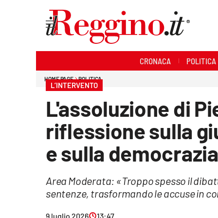
Sezioni
CRONACA
POLITICA
Cronaca
HOME PAGE
POLITICA
L’INTERVENTO
Politica
L'assoluzione di P
Sanità
riflessione sulla g
Ambiente
e sulla democrazia
Società
Area Moderata: «Troppo spesso il dibatti
Cultura
sentenze, trasformando le accuse in co
Economia e lavoro
9 luglio 2026
13:47