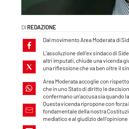
laconair.it
lacitymag.it
REDAZIONE
ilreggino.it
Dal movimento Area Moderata di Si
cosenzachannel.it
L'assoluzione dell'ex sindaco di Sider
altri imputati, chiude una vicenda gi
ilvibonese.it
una riflessione che va ben oltre il s
catanzarochannel.it
Area Moderata accoglie con rispetto
che in uno Stato di diritto le decisi
lacapitalenews.it
confermano un'accusa sia quando l
Questa vicenda ripropone con forza i
App
fondamentale della nostra Costituzi
mediatico e al giudizio dell'opinione
Android