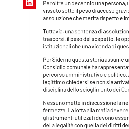
Per oltre un decennio una persona, 
Apple
vissuto sotto il peso di accuse grav
assoluzione che merita rispetto e im
Tuttavia, una sentenza di assoluzion
Vai
trascorsi, il peso del sospetto, le 
istituzionali che una vicenda di que
Per Siderno questa storia assume un
Consiglio comunale ha rappresentato 
percorso amministrativo e politico. A
legittimo chiedersi se non sia arriva
disciplina dello scioglimento dei Co
Nessuno mette in discussione la nece
fermezza. La lotta alla mafia deve re
gli strumenti utilizzati devono esser
della legalità con quella dei diritti 