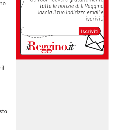
nno
tutte le notizie di
Il Reggino
lascia il tuo indirizzo email e
iscriviti
Iscriviti
il
esto