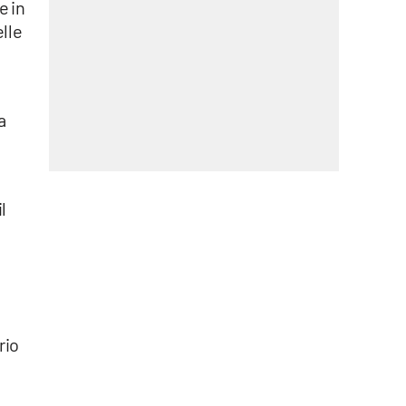
e in
elle
a
e
l
rio