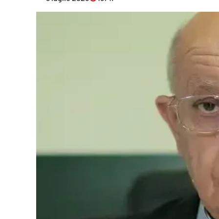
Eventi
Sport
Streaming
LaC TV
Lac Network
LaC OnAir
LaC
Network
lacplay.it
lactv.it