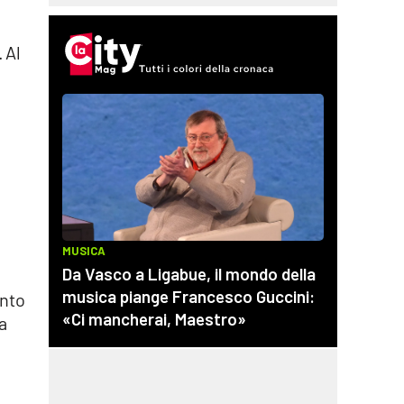
 Al
ento
a