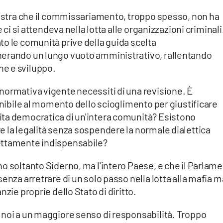
imostra che il commissariamento, troppo spesso, non ha
 ci si attendeva nella lotta alle organizzazioni criminali.
o le comunità prive della guida scelta
nerando un lungo vuoto amministrativo, rallentando
e e sviluppo.
normativa vigente necessiti di una revisione. È
ponibile al momento dello scioglimento per giustificare
ita democratica di un'intera comunità? Esistono
 la legalità senza sospendere la normale dialettica
ettamente indispensabile?
o soltanto Siderno, ma l'intero Paese, e che il Parlam
enza arretrare di un solo passo nella lotta alla mafia m
zie proprie dello Stato di diritto.
 noi a un maggiore senso di responsabilità. Troppo