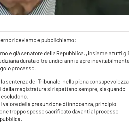
derno riceviamo e pubblichiamo:
no e già senatore della Repubblica, , insieme a tutti gl
udiziaria durata oltre undici anni e apre inevitabilment
ingolo processo.
 la sentenza del Tribunale, nella piena consapevolezza
oni della magistratura si rispettano sempre, sia quando
a escludono.
l valore della presunzione di innocenza, principio
one troppo spesso sacrificato davanti al processo
 pubblica.