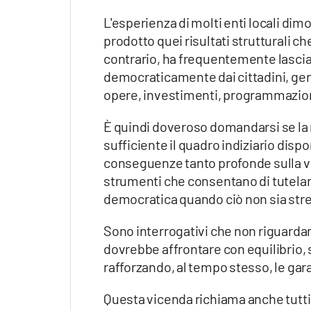
L'esperienza di molti enti locali d
prodotto quei risultati strutturali che
contrario, ha frequentemente lasciat
democraticamente dai cittadini, ge
opere, investimenti, programmazion
È quindi doveroso domandarsi se la 
sufficiente il quadro indiziario dis
conseguenze tanto profonde sulla v
strumenti che consentano di tutelare
democratica quando ciò non sia str
Sono interrogativi che non riguardan
dovrebbe affrontare con equilibrio, s
rafforzando, al tempo stesso, le garan
Questa vicenda richiama anche tutti