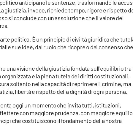
 politico anticipano le sentenze, trasformando le accus
a giustizia, invece, richiede tempo, rigore e rispetto d
sso si conclude con un'assoluzione che il valore del
rza.
te politica. È un principio di civiltà giuridica che tutel
alle sue idee, dal ruolo che ricopre o dal consenso ch
una visione della giustizia fondata sull'equilibrio tra i
 organizzata e la piena tutela dei diritti costituzionali.
sura soltanto nella capacità di reprimere il crimine, ma
tizia, libertà e rispetto della dignità di ogni persona.
enta oggi un momento che invita tutti, istituzioni,
a riflettere con maggiore prudenza, con maggiore equilib
ncipi che costituiscono il fondamento della nostra