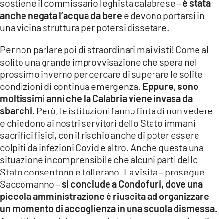
sostiene il commissario leghista calabrese –
è stata
anche negata l’acqua da bere
e devono portarsi in
una vicina struttura per potersi dissetare.
Per non parlare poi di straordinari mai visti! Come al
solito una grande improvvisazione che spera nel
prossimo inverno per cercare di superare le solite
condizioni di continua emergenza.
Eppure, sono
moltissimi anni che la Calabria viene invasa da
sbarchi.
Però, le istituzioni fanno finta di non vedere
e chiedono ai nostri servitori dello Stato immani
sacrifici fisici, con il rischio anche di poter essere
colpiti da infezioni Covid e altro. Anche questa una
situazione incomprensibile che alcuni parti dello
Stato consentono e tollerano. La visita – prosegue
Saccomanno –
si conclude a Condofuri, dove una
piccola amministrazione è riuscita ad organizzare
un momento di accoglienza in una scuola dismessa.