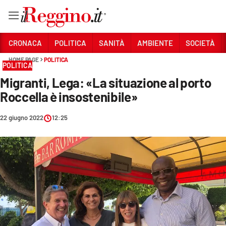
Vai
CRONACA
POLITICA
SANITÀ
AMBIENTE
SOCIETÀ
HOME PAGE
POLITICA
POLITICA
Sezioni
Migranti, Lega: «La situazione al porto
CRONACA
Roccella è insostenibile»
POLITICA
22 giugno 2022
12:25
SANITÀ
AMBIENTE
SOCIETÀ
CULTURA
ECONOMIA E LAVORO