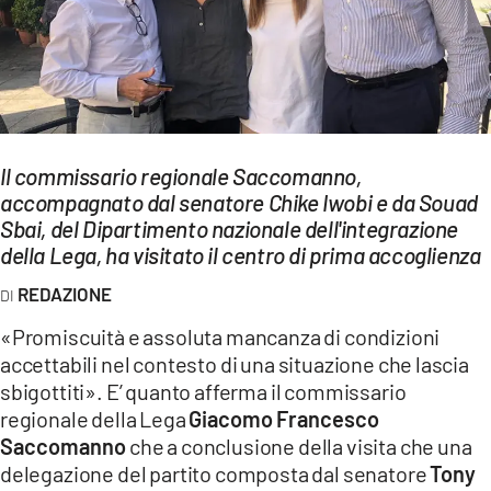
EVENTI
SPORT
Streaming
Il commissario regionale Saccomanno,
LAC TV
accompagnato dal senatore Chike Iwobi e da Souad
LAC NETWORK
Sbai, del Dipartimento nazionale dell'integrazione
della Lega, ha visitato il centro di prima accoglienza
LAC ONAIR
REDAZIONE
LaC
«Promiscuità e assoluta mancanza di condizioni
Network
accettabili nel contesto di una situazione che lascia
LACPLAY.IT
sbigottiti». E’ quanto afferma il commissario
regionale della Lega
Giacomo Francesco
LACTV.IT
Saccomanno
che a conclusione della visita che una
delegazione del partito composta dal senatore
Tony
LACONAIR.IT