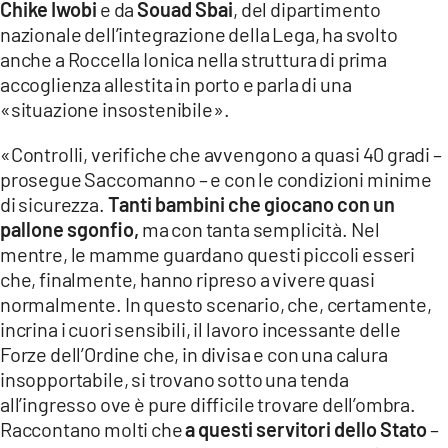
Chike Iwobi
e da
Souad Sbai
, del dipartimento
nazionale dell’integrazione della Lega, ha svolto
LACITYMAG.IT
anche a Roccella Ionica nella struttura di prima
ILREGGINO.IT
accoglienza allestita in porto e parla di una
«situazione insostenibile».
COSENZACHANNEL.IT
«Controlli, verifiche che avvengono a quasi 40 gradi –
ILVIBONESE.IT
prosegue Saccomanno – e con le condizioni minime
di sicurezza.
Tanti bambini che giocano con un
CATANZAROCHANNEL.IT
pallone sgonfio,
ma con tanta semplicità. Nel
LACAPITALENEWS.IT
mentre, le mamme guardano questi piccoli esseri
che, finalmente, hanno ripreso a vivere quasi
normalmente. In questo scenario, che, certamente,
App
incrina i cuori sensibili, il lavoro incessante delle
ANDROID
Forze dell’Ordine che, in divisa e con una calura
insopportabile, si trovano sotto una tenda
APPLE
all’ingresso ove è pure difficile trovare dell’ombra.
Raccontano molti che
a questi servitori dello Stato
–