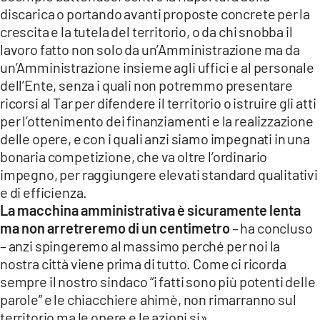
discarica o portando avanti proposte concrete per la
crescita e la tutela del territorio, o da chi snobba il
lavoro fatto non solo da un’Amministrazione ma da
un’Amministrazione insieme agli uffici e al personale
dell’Ente, senza i quali non potremmo presentare
ricorsi al Tar per difendere il territorio o istruire gli atti
per l’ottenimento dei finanziamenti e la realizzazione
delle opere, e con i quali anzi siamo impegnati in una
bonaria competizione, che va oltre l’ordinario
impegno, per raggiungere elevati standard qualitativi
e di efficienza.
La macchina amministrativa è sicuramente lenta
ma non arretreremo di un centimetro
– ha concluso
– anzi spingeremo al massimo perché per noi la
nostra città viene prima di tutto. Come ci ricorda
sempre il nostro sindaco “i fatti sono più potenti delle
parole” e le chiacchiere ahimè, non rimarranno sul
territorio ma le opere e le azioni si».