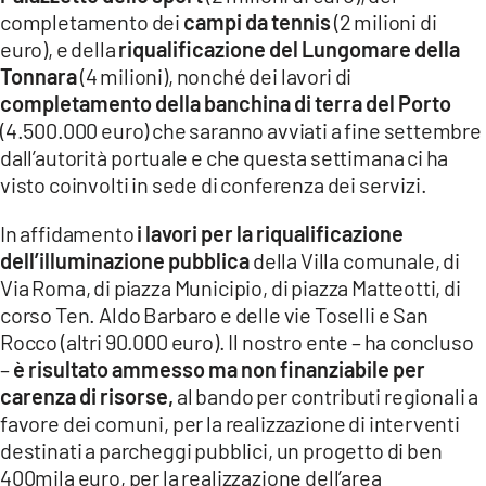
completamento dei
campi da tennis
(2 milioni di
euro), e della
riqualificazione del Lungomare della
Tonnara
(4 milioni), nonché dei lavori di
completamento della banchina di terra del Porto
(4.500.000 euro) che saranno avviati a fine settembre
dall’autorità portuale e che questa settimana ci ha
visto coinvolti in sede di conferenza dei servizi.
In affidamento
i lavori per la riqualificazione
dell’illuminazione pubblica
della Villa comunale, di
Via Roma, di piazza Municipio, di piazza Matteotti, di
corso Ten. Aldo Barbaro e delle vie Toselli e San
Rocco (altri 90.000 euro). Il nostro ente – ha concluso
–
è risultato ammesso ma non finanziabile per
carenza di risorse,
al bando per contributi regionali a
favore dei comuni, per la realizzazione di interventi
destinati a parcheggi pubblici, un progetto di ben
400mila euro, per la realizzazione dell’area