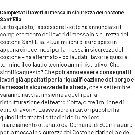
Completati i lavori di messa in sicurezza del costone
Sant’Elia
Detto questo, l’assessore Riotto ha annunciato il
completamento dei lavori di messa in sicurezza del
costone Sant’Elia. «Due milioni di euro spesi in
appena cinque mesi per la messa in sicurezza del
costone – ha affermato – collaudati i lavori e quasi al
termine il collaudo tecnico amministrativo. Che
significa questo? Che
potranno essere consegnati i
lavori già appaltati per la riqualificazione del borgo e
la messa in sicurezza delle strade,
che a settembre
saranno riavviati insieme a quelli per la
ristrutturazione del teatro Motta, oltre 1 milione di
euro di lavori». L’assessore ai Lavori pubblici ha
quindi informato i cittadini dell’ulteriore
finanziamento ottenuto dal Comune, di 500mila euro,
per la messa in sicurezza del Costone Marinella e del