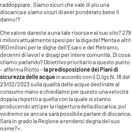
raddoppiare. Siamo sicuri che vale di più una
discarica e siamo sicuri di aver ponderato bene il
danno!?
Che valore dareste a una tale risorsa e al suo sito? 279
i milioni attualmente spesi per la diga del Menta e altri
950 milioni per le dighe dell’Esaro e del Metramo,
decenni di lavori e disagi per intere comunità. Di cosa
stiamo parlando? Obiettivo prioritario a questo punto
– afferma Riotto –
la predisposizione dei Piani di
sicurezza delle acque
in accordo con il D.lgs N. 18 del
23/02/2023 sulla qualità delle acque destinate al
consumo mano e chiediamo per questo una velocità
doppia rispetto a quella con la quale si stanno
producendo atti per la riapertura della discarica, poi
vedremo se ancora sarà possibile parlare di discarica.
Sarà in grado la Regione a rendersi degna del suo
nome?».