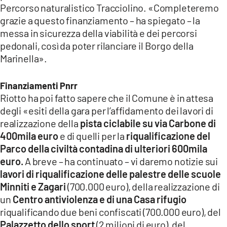
Percorso naturalistico Tracciolino. «Completeremo
grazie a questo finanziamento – ha spiegato – la
messa in sicurezza della viabilità e dei percorsi
pedonali, così da poter rilanciare il Borgo della
Marinella».
Finanziamenti Pnrr
Riotto ha poi fatto sapere che il Comune è in attesa
degli «esiti della gara per l’affidamento dei lavori di
realizzazione della
pista ciclabile su via Carbone di
400mila euro
e di quelli per la
riqualificazione del
Parco della civiltà contadina di ulteriori 600mila
euro.
A breve – ha continuato – vi daremo notizie sui
lavori di riqualificazione delle palestre delle scuole
Minniti e Zagari
(700.000 euro), della realizzazione di
un
Centro antiviolenza e di una Casa rifugio
riqualificando due beni confiscati (700.000 euro), del
Palazzetto dello sport
(2 milioni di euro), del