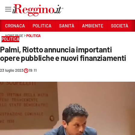
Vai
CRONACA
POLITICA
SANITÀ
AMBIENTE
SOCIETÀ
HOME PAGE
POLITICA
POLITICA
Sezioni
Palmi, Riotto annuncia importanti
CRONACA
opere pubbliche e nuovi finanziamenti
POLITICA
23 luglio 2023
19:11
SANITÀ
AMBIENTE
SOCIETÀ
CULTURA
ECONOMIA E LAVORO