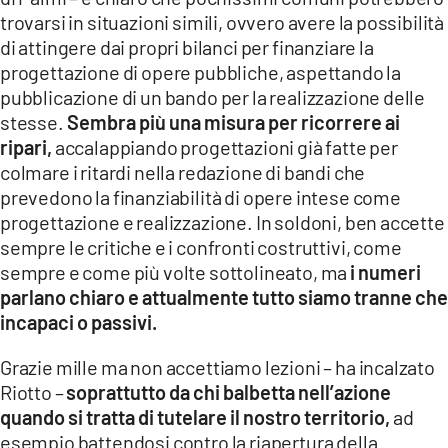
trovarsi in situazioni simili, ovvero avere la possibilità
di attingere dai propri bilanci per finanziare la
progettazione di opere pubbliche, aspettando la
pubblicazione di un bando per la realizzazione delle
stesse.
Sembra più una misura per ricorrere ai
ripari,
accalappiando progettazioni già fatte per
colmare i ritardi nella redazione di bandi che
prevedono la finanziabilità di opere intese come
progettazione e realizzazione. In soldoni, ben accette
sempre le critiche e i confronti costruttivi, come
sempre e come più volte sottolineato, ma
i numeri
parlano chiaro e attualmente tutto siamo tranne che
incapaci o passivi.
Grazie mille ma non accettiamo lezioni – ha incalzato
Riotto –
soprattutto da chi balbetta nell’azione
quando si tratta di tutelare il nostro territorio,
ad
esempio battendosi contro la riapertura della