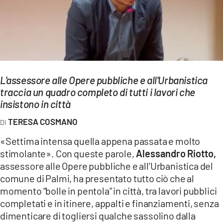
EVENTI
SPORT
Streaming
L'assessore alle Opere pubbliche e all'Urbanistica
LAC TV
traccia un quadro completo di tutti i lavori che
LAC NETWORK
insistono in città
TERESA COSMANO
LAC ONAIR
«Settima intensa quella appena passata e molto
LaC
stimolante». Con queste parole,
Alessandro Riotto,
Network
assessore alle Opere pubbliche e all’Urbanistica del
LACPLAY.IT
comune di Palmi, ha presentato tutto ciò che al
momento “bolle in pentola” in città, tra lavori pubblici
LACTV.IT
completati e in itinere, appalti e finanziamenti, senza
dimenticare di togliersi qualche sassolino dalla
LACONAIR.IT