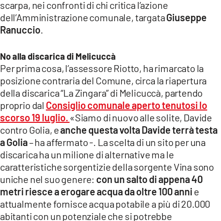
scarpa, nei confronti di chi critica l’azione
dell’Amministrazione comunale, targata
Giuseppe
LACITYMAG.IT
Ranuccio
.
ILREGGINO.IT
No alla discarica di Melicuccà
COSENZACHANNEL.IT
Per prima cosa, l’assessore Riotto, ha rimarcato la
posizione contraria del Comune, circa la riapertura
ILVIBONESE.IT
della discarica “La Zingara” di Melicuccà, partendo
CATANZAROCHANNEL.IT
proprio dal
Consiglio comunale aperto tenutosi lo
scorso 19 luglio.
«Siamo di nuovo alle solite, Davide
LACAPITALENEWS.IT
contro Golia, e
anche questa volta Davide terrà testa
a Golia
– ha affermato -. La scelta di un sito per una
App
discarica ha un milione di alternative ma le
caratteristiche sorgentizie della sorgente Vina sono
ANDROID
uniche nel suo genere:
con un salto di appena 40
metri riesce a erogare acqua da oltre 100 anni
e
APPLE
attualmente fornisce acqua potabile a più di 20.000
abitanti con un potenziale che si potrebbe