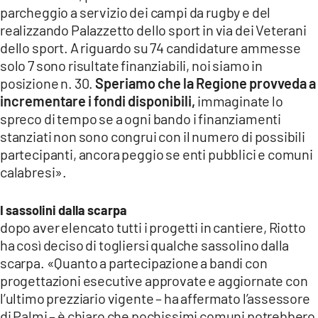
parcheggio a servizio dei campi da rugby e del
realizzando Palazzetto dello sport in via dei Veterani
dello sport. A riguardo su 74 candidature ammesse
solo 7 sono risultate finanziabili, noi siamo in
posizione n. 30.
Speriamo che la Regione provveda a
incrementare i fondi disponibili,
immaginate lo
spreco di tempo se a ogni bando i finanziamenti
stanziati non sono congrui con il numero di possibili
partecipanti, ancora peggio se enti pubblici e comuni
calabresi».
I sassolini dalla scarpa
dopo aver elencato tutti i progetti in cantiere, Riotto
ha così deciso di togliersi qualche sassolino dalla
scarpa. «Quanto a partecipazione a bandi con
progettazioni esecutive approvate e aggiornate con
l’ultimo prezziario vigente – ha affermato l’assessore
di Palmi – è chiaro che pochissimi comuni potrebbero