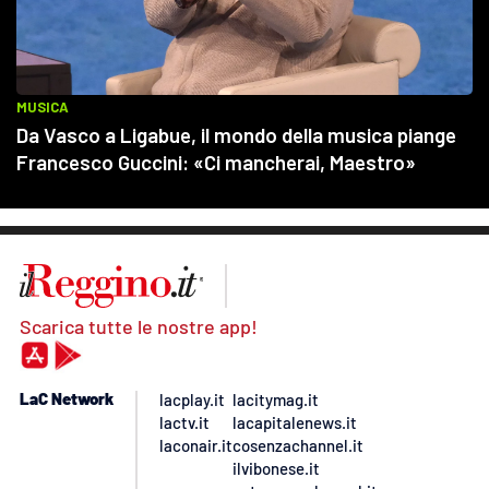
Scarica tutte le nostre app!
LaC Network
lacplay.it
lacitymag.it
lactv.it
lacapitalenews.it
laconair.it
cosenzachannel.it
ilvibonese.it