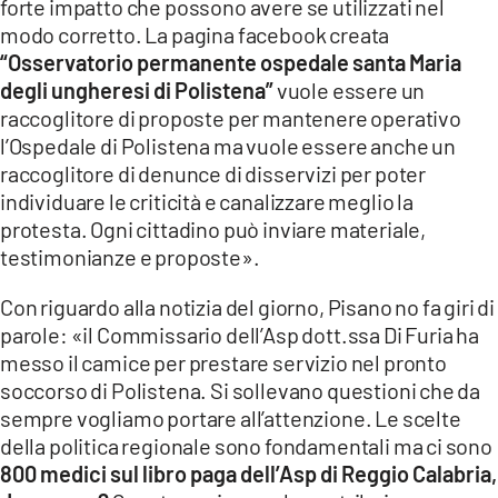
forte impatto che possono avere se utilizzati nel
modo corretto. La pagina facebook creata
LACITYMAG.IT
“Osservatorio permanente ospedale santa Maria
ILREGGINO.IT
degli ungheresi di Polistena”
vuole essere un
raccoglitore di proposte per mantenere operativo
COSENZACHANNEL.IT
l’Ospedale di Polistena ma vuole essere anche un
raccoglitore di denunce di disservizi per poter
ILVIBONESE.IT
individuare le criticità e canalizzare meglio la
protesta. Ogni cittadino può inviare materiale,
CATANZAROCHANNEL.IT
testimonianze e proposte».
LACAPITALENEWS.IT
Con riguardo alla notizia del giorno, Pisano no fa giri di
parole: «il Commissario dell’Asp dott.ssa Di Furia ha
App
messo il camice per prestare servizio nel pronto
ANDROID
soccorso di Polistena. Si sollevano questioni che da
sempre vogliamo portare all’attenzione. Le scelte
APPLE
della politica regionale sono fondamentali ma ci sono
800 medici sul libro paga dell’Asp di Reggio Calabria,