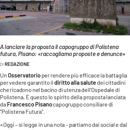
EVENTI
SPORT
Streaming
A lanciare la proposta il capogruppo di Polistena
LAC TV
futura, Pisano: «raccogliamo proposte e denunce»
LAC NETWORK
REDAZIONE
LAC ONAIR
Un
Osservatorio
per rendere più efficace la battaglia
per vedere garantito il
diritto alla salute
dei cittadini
LaC
che ricadono nel bacino di utenza dell’Ospedale di
Network
Polistena. È questo lo spirito della proposta lanciata
LACPLAY.IT
da
Francesco Pisano
capogruppo consiliare di
“Polistena Futura”.
LACTV.IT
«Oggi – si legge in una nota – partiamo dai social e dal
LACONAIR.IT