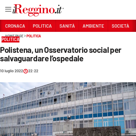
Vai
CRONACA
POLITICA
SANITÀ
AMBIENTE
SOCIETÀ
HOME PAGE
POLITICA
POLITICA
Sezioni
Polistena, un Osservatorio social per
CRONACA
salvaguardare l’ospedale
POLITICA
10 luglio 2022
22:22
SANITÀ
AMBIENTE
SOCIETÀ
CULTURA
ECONOMIA E LAVORO