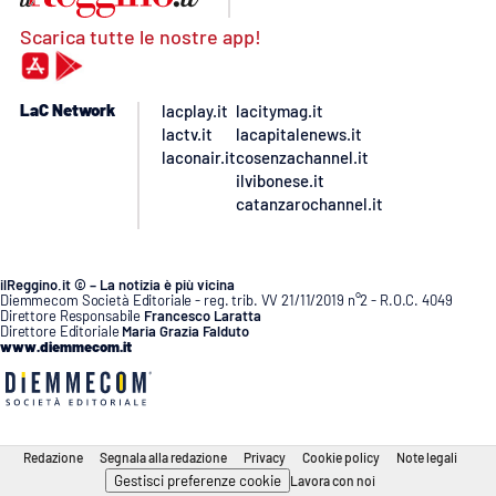
Scarica tutte le nostre app!
LaC Network
lacplay.it
lacitymag.it
lactv.it
lacapitalenews.it
laconair.it
cosenzachannel.it
ilvibonese.it
catanzarochannel.it
ilReggino.it © – La notizia è più vicina
Diemmecom Società Editoriale - reg. trib. VV 21/11/2019 n°2 - R.O.C. 4049
Direttore Responsabile
Francesco Laratta
Direttore Editoriale
Maria Grazia Falduto
www.diemmecom.it
Redazione
Segnala alla redazione
Privacy
Cookie policy
Note legali
Gestisci preferenze cookie
Lavora con noi