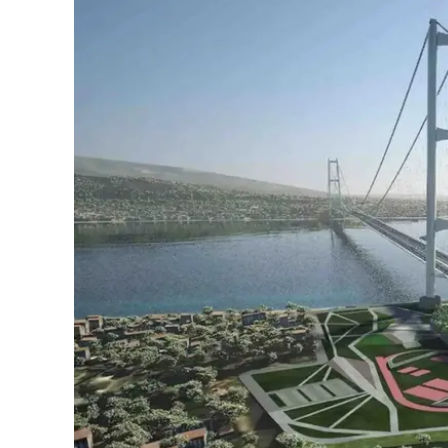
Eventi
Sport
Streaming
LaC TV
Lac Network
LaC OnAir
LaC
Network
lacplay.it
lactv.it