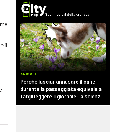
e
come
e il
e