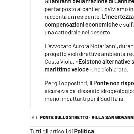
Gli
abitanti della frazione di Cannite
per far posto ai cantieri. «Viviamo i
racconta un residente.
L’incertezza
compensazioni economiche
e sull
una cattedrale nel deserto.
L’avvocato Aurora Notarianni, durante
progetto violi direttive ambientali 
Costa Viola. «
Esistono alternative 
marittimo veloce
», ha dichiarato.
Per gli oppositori,
il Ponte non rispo
sicurezza dal dissesto idrogeologico e
meno impattanti per il Sud Italia.
TAG
PONTE SULLO STRETTO ·
VILLA SAN GIOVANN
Tutti gli articoli di
Politica