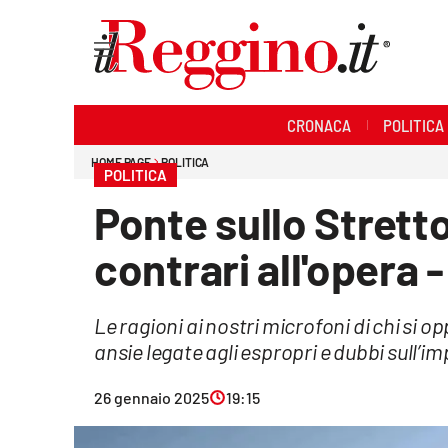
Sezioni
CRONACA
POLITICA
Cronaca
HOME PAGE
POLITICA
POLITICA
Politica
Ponte sullo Stretto
Sanità
contrari all'opera 
Ambiente
Le ragioni ai nostri microfoni di chi si o
Società
ansie legate agli espropri e dubbi sull’im
Cultura
26 gennaio 2025
19:15
Economia e lavoro