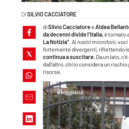
laconair.it
SILVIO CACCIATORE
lacitymag.it
di
Silvio Cacciatore
e
Aldea Bellant
da decenni divide l’Italia,
è tornato a
ilreggino.it
La Notizia”
. Ai nostri microfoni, vo
fortemente divergenti, riflettendo l
cosenzachannel.it
continua a suscitare.
Da un lato, c’
ilvibonese.it
dall’altro, chi lo considera un rischi
risorse.
catanzarochannel.it
lacapitalenews.it
App
Android