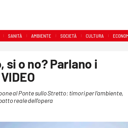
SANITÀ
AMBIENTE
SOCIETÀ
CULTURA
ECONOM
, si o no? Parlano i
- VIDEO
ppone al Ponte sullo Stretto: timori per l’ambiente,
patto reale dell’opera