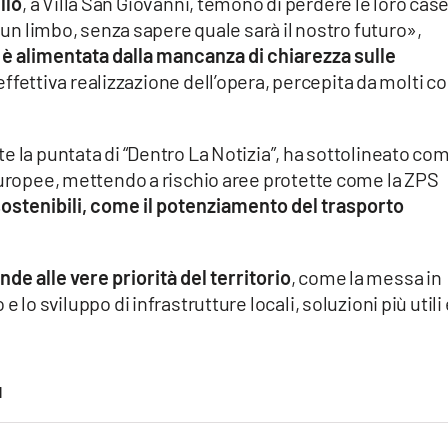
llo
, a Villa San Giovanni, temono di perdere le loro cas
n un limbo, senza sapere quale sarà il nostro futuro»,
 è alimentata dalla mancanza di chiarezza sulle
’effettiva realizzazione dell’opera, percepita da molti 
 la puntata di “Dentro La Notizia”, ha sottolineato com
europee, mettendo a rischio aree protette come la ZPS
sostenibili, come il potenziamento del trasporto
nde alle vere priorità del territorio
, come la messa in
 lo sviluppo di infrastrutture locali, soluzioni più utili 
I