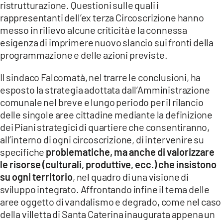
ristrutturazione. Questioni sulle quali i
rappresentanti dell’ex terza Circoscrizione hanno
messo in rilievo alcune criticità e la connessa
esigenza di imprimere nuovo slancio sui fronti della
programmazione e delle azioni previste.
Il sindaco Falcomatà, nel trarre le conclusioni, ha
esposto la strategia adottata dall’Amministrazione
comunale nel breve e lungo periodo per il rilancio
delle singole aree cittadine mediante la definizione
dei Piani strategici di quartiere che consentiranno,
all’interno di ogni circoscrizione, di intervenire su
specifiche
problematiche, ma anche di valorizzare
le risorse (culturali, produttive, ecc.) che insistono
su ogni territorio
, nel quadro di una visione di
sviluppo integrato. Affrontando infine il tema delle
aree oggetto di vandalismo e degrado, come nel caso
della villetta di Santa Caterina inaugurata appena un