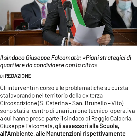
EVENTI
SPORT
Streaming
LAC TV
Il sindaco Giuseppe Falcomatà: «Piani strategici di
LAC NETWORK
quartiere da condividere con la città»
LAC ONAIR
REDAZIONE
Gli interventi in corso e le problematiche su cui sta
LaC
sta lavorando nel territorio della ex terza
Network
Circoscrizione (S. Caterina – San. Brunello – Vito)
LACPLAY.IT
sono stati al centro di una riunione tecnico-operativa
a cui hanno preso parte il sindaco di Reggio Calabria,
LACTV.IT
Giuseppe Falcomatà,
gli assessori alla Scuola,
all’Ambiente, alle Manutenzioni rispettivamente
LACONAIR.IT