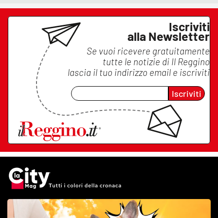
Iscriviti
alla Newsletter
Se vuoi ricevere gratuitamente
tutte le notizie di
Il Reggino
lascia il tuo indirizzo email e iscriviti
Iscriviti