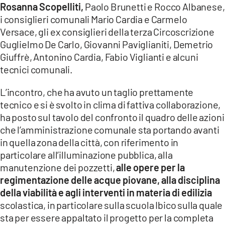
Rosanna Scopelliti,
Paolo Brunetti e Rocco Albanese,
LACITYMAG.IT
i consiglieri comunali Mario Cardia e Carmelo
Versace, gli ex consiglieri della terza Circoscrizione
ILREGGINO.IT
Guglielmo De Carlo, Giovanni Paviglianiti, Demetrio
Giuffrè, Antonino Cardia, Fabio Viglianti e alcuni
COSENZACHANNEL.IT
tecnici comunali.
ILVIBONESE.IT
L’incontro, che ha avuto un taglio prettamente
tecnico e si è svolto in clima di fattiva collaborazione,
CATANZAROCHANNEL.IT
ha posto sul tavolo del confronto il quadro delle azioni
LACAPITALENEWS.IT
che l’amministrazione comunale sta portando avanti
in quella zona della città, con riferimento in
particolare all’illuminazione pubblica, alla
App
manutenzione dei pozzetti,
alle opere per la
ANDROID
regimentazione delle acque piovane, alla disciplina
della viabilità e agli interventi in materia di edilizia
APPLE
scolastica, in particolare sulla scuola Ibico sulla quale
sta per essere appaltato il progetto per la completa