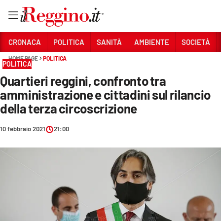
Vai
CRONACA
POLITICA
SANITÀ
AMBIENTE
SOCIETÀ
HOME PAGE
POLITICA
POLITICA
Sezioni
Quartieri reggini, confronto tra
CRONACA
amministrazione e cittadini sul rilancio
POLITICA
della terza circoscrizione
SANITÀ
10 febbraio 2021
21:00
AMBIENTE
SOCIETÀ
CULTURA
ECONOMIA E LAVORO