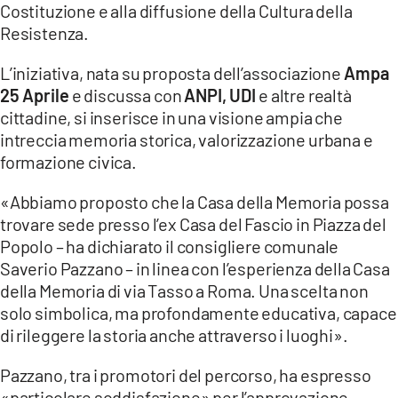
Costituzione e alla diffusione della Cultura della
Resistenza.
LACITYMAG.IT
ILREGGINO.IT
L’iniziativa, nata su proposta dell’associazione
Ampa
25 Aprile
e discussa con
ANPI, UDI
e altre realtà
COSENZACHANNEL.IT
cittadine, si inserisce in una visione ampia che
intreccia memoria storica, valorizzazione urbana e
ILVIBONESE.IT
formazione civica.
CATANZAROCHANNEL.IT
«Abbiamo proposto che la Casa della Memoria possa
trovare sede presso l’ex Casa del Fascio in Piazza del
LACAPITALENEWS.IT
Popolo – ha dichiarato il consigliere comunale
Saverio Pazzano – in linea con l’esperienza della Casa
App
della Memoria di via Tasso a Roma. Una scelta non
ANDROID
solo simbolica, ma profondamente educativa, capace
di rileggere la storia anche attraverso i luoghi».
APPLE
Pazzano, tra i promotori del percorso, ha espresso
«particolare soddisfazione» per l’approvazione,