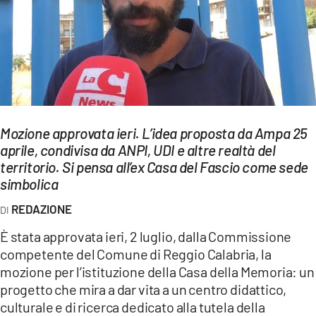
EVENTI
SPORT
Streaming
LAC TV
Mozione approvata ieri. L’idea proposta da Ampa 25
LAC NETWORK
aprile, condivisa da ANPI, UDI e altre realtà del
territorio. Si pensa all’ex Casa del Fascio come sede
LAC ONAIR
simbolica
REDAZIONE
LaC
Network
È stata approvata ieri, 2 luglio, dalla Commissione
LACPLAY.IT
competente del Comune di Reggio Calabria, la
mozione per l’istituzione della Casa della Memoria: un
LACTV.IT
progetto che mira a dar vita a un centro didattico,
culturale e di ricerca dedicato alla tutela della
LACONAIR.IT