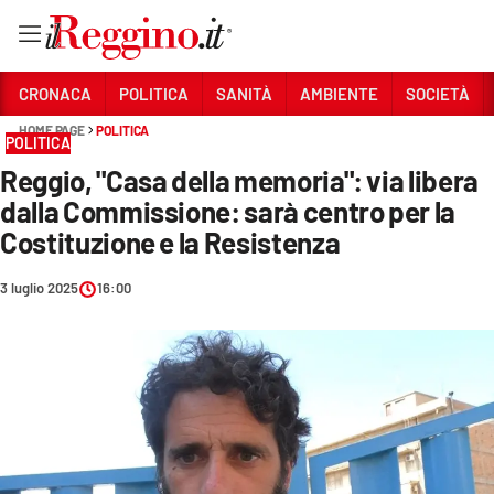
Vai
CRONACA
POLITICA
SANITÀ
AMBIENTE
SOCIETÀ
HOME PAGE
POLITICA
POLITICA
Sezioni
Reggio, "Casa della memoria": via libera
CRONACA
dalla Commissione: sarà centro per la
POLITICA
Costituzione e la Resistenza
SANITÀ
3 luglio 2025
16:00
AMBIENTE
SOCIETÀ
CULTURA
ECONOMIA E LAVORO