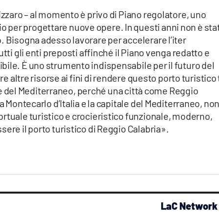
nizzaro – al momento è privo di Piano regolatore, uno
 per progettare nuove opere. In questi anni non è sta
. Bisogna adesso lavorare per accelerare l’iter
tti gli enti preposti affinché il Piano venga redatto e
ile. È uno strumento indispensabile per il futuro del
re altre risorse ai fini di rendere questo porto turistico 
cuore del Mediterraneo, perché una città come Reggio
la Montecarlo d’Italia e la capitale del Mediterraneo, no
rtuale turistico e crocieristico funzionale, moderno,
ere il porto turistico di Reggio Calabria».
LaC Network