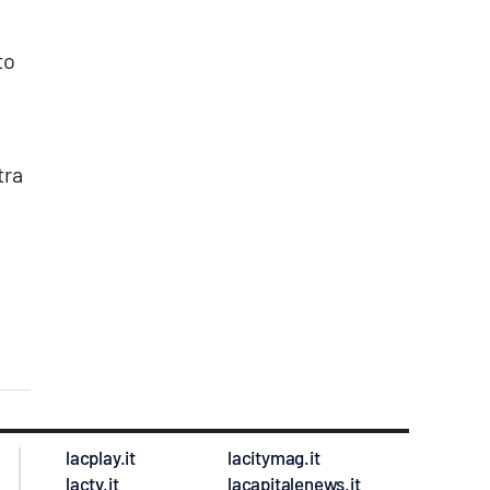
to
tra
n
lacplay.it
lacitymag.it
lactv.it
lacapitalenews.it