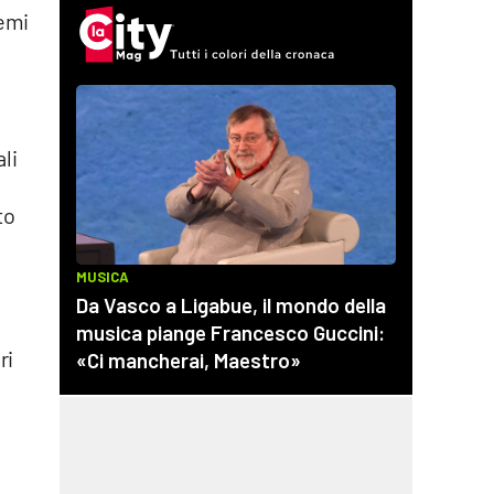
temi
li
to
i
ri