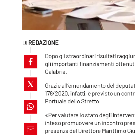
laconair.it
lacitymag.it
ilreggino.it
REDAZIONE
cosenzachannel.it
Dopo gli straordinari risultati raggiu
gli importanti finanziamenti ottenut
ilvibonese.it
Calabria.
catanzarochannel.it
Grazie all’emendamento del deputat
178/2020, infatti, è previsto un contr
lacapitalenews.it
Portuale dello Stretto.
App
«Per valutare lo stato degli intervent
inteso promuovere un incontro presso
Android
presenza del Direttore Marittimo Giu