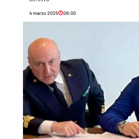
Eventi
4 marzo 2025
09:00
Sport
Streaming
LaC TV
Lac Network
LaC OnAir
LaC
Network
lacplay.it
lactv.it