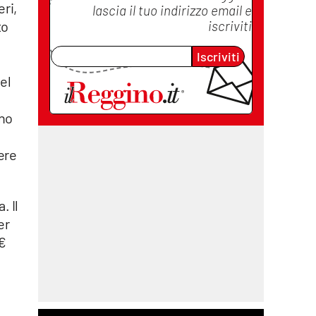
ri,
lascia il tuo indirizzo email e
iscriviti
to
Iscriviti
el
ano
ere
. Il
er
 €