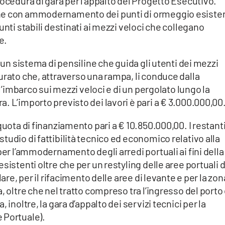
rocedura di gara per l’appalto del Progetto Esecutivo.
ne con ammodernamento dei punti di ormeggio esisten
unti stabili destinati ai mezzi veloci che collegano
e.
i un sistema di pensiline che guida gli utenti dei mezzi
urato che, attraverso una rampa, li conduce dalla
 l’imbarco sui mezzi veloci e di un pergolato lungo la
. L’importo previsto dei lavori è pari a € 3.000.000,00
quota di finanziamento pari a € 10.850.000,00. I restant
tudio di fattibilità tecnico ed economico relativo alla
per l’ammodernamento degli arredi portuali ai fini della
sistenti oltre che per un restyling delle aree portuali d
are, per il rifacimento delle aree di levante e per la zon
 oltre che nel tratto compreso tra l’ingresso del porto e
 inoltre, la gara d’appalto dei servizi tecnici per la
 Portuale).