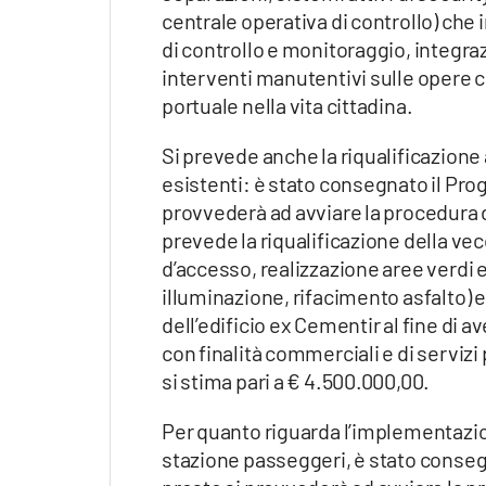
centrale operativa di controllo) che
di controllo e monitoraggio, integraz
interventi manutentivi sulle opere civ
portuale nella vita cittadina.
Si prevede anche la riqualificazione
esistenti: è stato consegnato il Prog
provvederà ad avviare la procedura d
prevede la riqualificazione della vec
d’accesso, realizzazione aree verdi e
illuminazione, rifacimento asfalto)
dell’edificio ex Cementir al fine di av
con finalità commerciali e di servizi 
si stima pari a € 4.500.000,00.
Per quanto riguarda l’implementazio
stazione passeggeri, è stato consegn