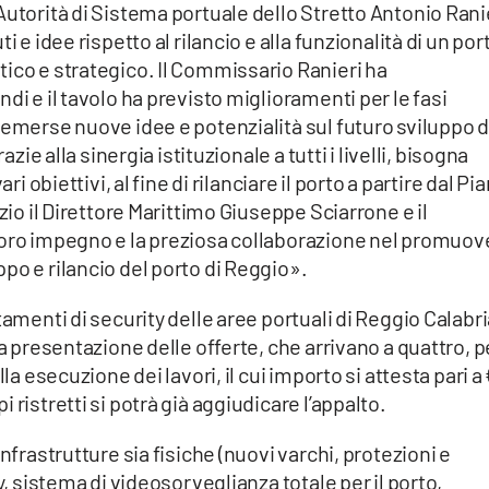
utorità di Sistema portuale dello Stretto Antonio Ranie
i e idee rispetto al rilancio e alla funzionalità di un por
ico e strategico. Il Commissario Ranieri ha
di e il tavolo ha previsto miglioramenti per le fasi
 emerse nuove idee e potenzialità sul futuro sviluppo d
azie alla sinergia istituzionale a tutti i livelli, bisogna
ri obiettivi, al fine di rilanciare il porto a partire dal Pi
zio il Direttore Marittimo Giuseppe Sciarrone e il
loro impegno e la preziosa collaborazione nel promuov
po e rilancio del porto di Reggio».
amenti di security delle aree portuali di Reggio Calabria
la presentazione delle offerte, che arrivano a quattro, p
la esecuzione dei lavori, il cui importo si attesta pari a
ristretti si potrà già aggiudicare l’appalto.
nfrastrutture sia fisiche (nuovi varchi, protezioni e
y, sistema di videosorveglianza totale per il porto,