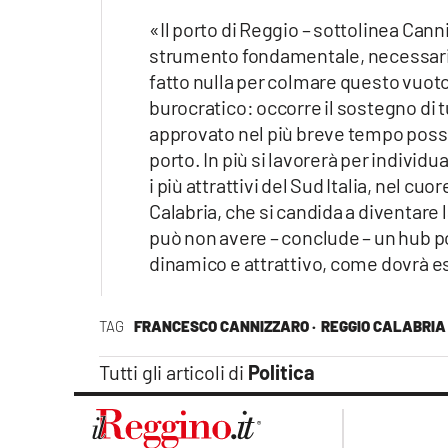
«Il porto di Reggio – sottolinea Can
strumento fondamentale, necessario
fatto nulla per colmare questo vuoto
burocratico: occorre il sostegno di tu
approvato nel più breve tempo possib
porto. In più si lavorerà per individua
i più attrattivi del Sud Italia, nel 
Calabria, che si candida a diventare 
può non avere – conclude – un hub po
dinamico e attrattivo, come dovrà ess
TAG
FRANCESCO CANNIZZARO ·
REGGIO CALABRIA
Tutti gli articoli di
Politica