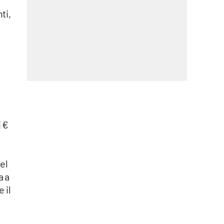
ti,
.
i €
el
a a
 il