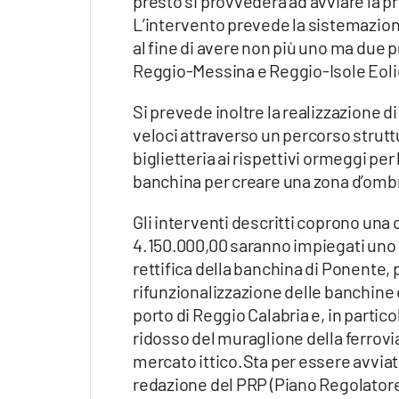
presto si provvederà ad avviare la p
L’intervento prevede la sistemazio
al fine di avere non più uno ma due p
Reggio-Messina e Reggio-Isole Eoli
Si prevede inoltre la realizzazione d
veloci attraverso un percorso strutt
biglietteria ai rispettivi ormeggi per
banchina per creare una zona d’ombra
Gli interventi descritti coprono una 
4.150.000,00 saranno impiegati uno s
rettifica della banchina di Ponente, 
rifunzionalizzazione delle banchine e
porto di Reggio Calabria e, in particol
ridosso del muraglione della ferrovia,
mercato ittico.Sta per essere avviata,
redazione del PRP (Piano Regolatore