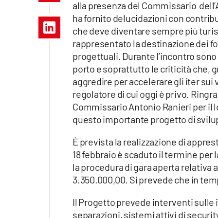
alla presenza del Commissario dell’A
Apple
ha fornito delucidazioni con contribut
che deve diventare sempre più turist
rappresentato la destinazione dei fon
progettuali. Durante l’incontro sono
Vai
porto e soprattutto le criticità che, gr
aggredire per accelerare gli iter sui va
regolatore di cui oggi è privo. Ringra
Commissario Antonio Ranieri per il 
questo importante progetto di svilup
È prevista la realizzazione di apprest
18 febbraio è scaduto il termine per 
la procedura di gara aperta relativa al
3.350.000,00. Si prevede che in tempi 
Il Progetto prevede interventi sulle i
separazioni, sistemi attivi di securit