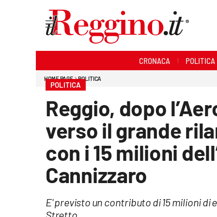
Sezioni
CRONACA
POLITICA
Cronaca
HOME PAGE
POLITICA
POLITICA
Politica
Reggio, dopo l’Aer
Sanità
verso il grande rila
Ambiente
con i 15 milioni d
Società
Cannizzaro
Cultura
E' previsto un contributo di 15 milioni di
Economia e lavoro
Stretto