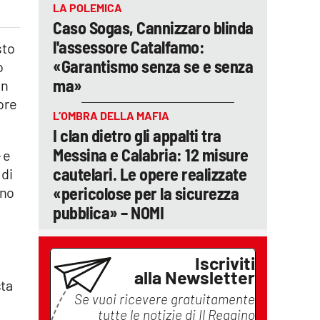
LA POLEMICA
Caso Sogas, Cannizzaro blinda
l'assessore Catalfamo:
sto
«Garantismo senza se e senza
o
ma»
on
ore
L’OMBRA DELLA MAFIA
I clan dietro gli appalti tra
Messina e Calabria: 12 misure
 e
cautelari. Le opere realizzate
 di
«pericolose per la sicurezza
ano
pubblica» – NOMI
Iscriviti
alla Newsletter
sta
Se vuoi ricevere gratuitamente
tutte le notizie di
Il Reggino