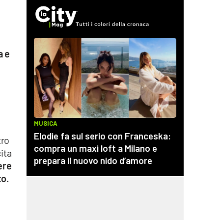
a e
tro
ita
ere
to.