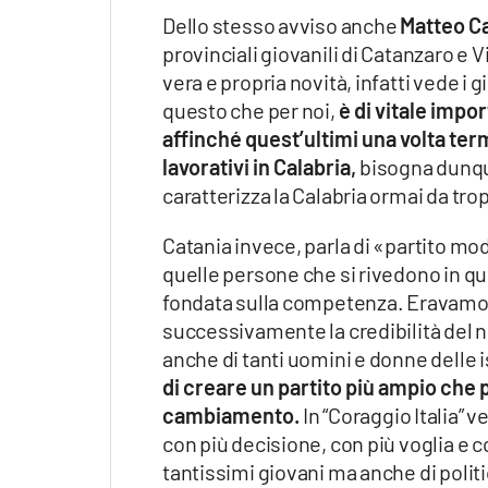
Apple
Dello stesso avviso anche
Matteo C
provinciali giovanili di Catanzaro e V
vera e propria novità, infatti vede i 
questo che per noi,
è di vitale impo
Vai
affinché quest’ultimi una volta term
lavorativi in Calabria,
bisogna dunque
caratterizza la Calabria ormai da tr
Catania invece, parla di «partito mode
quelle persone che si rivedono in q
fondata sulla competenza. Eravamo g
successivamente la credibilità del no
anche di tanti uomini e donne delle 
di creare un partito più ampio che 
cambiamento.
In “Coraggio Italia” v
con più decisione, con più voglia e 
tantissimi giovani ma anche di polit