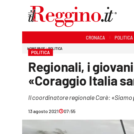
Sezioni
CRONACA
POLITICA
Cronaca
HOME PAGE
POLITICA
POLITICA
Politica
Regionali, i giova
Sanità
«Coraggio Italia sa
Ambiente
Il coordinatore regionale Carè: «Siamo p
Società
13 agosto 2021
07:55
Cultura
Economia e lavoro