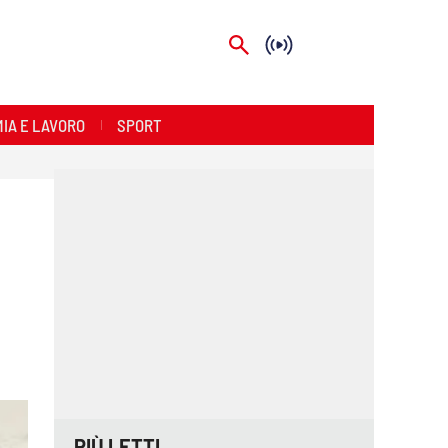
IA E LAVORO
SPORT
PIÙ LETTI