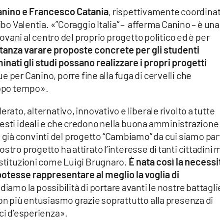
anino e Francesco Catania
, rispettivamente coordinat
ibo Valentia. «”Coraggio Italia” – afferma Canino – è una
giovani al centro del proprio progetto politico ed è per
rtanza varare proposte concrete per gli studenti
inati gli studi possano realizzare i propri progetti
 per Canino, porre fine alla fuga di cervelli che
oppo tempo».
rato, alternativo, innovativo e liberale rivolto a tutte
uesti ideali e che credono nella buona amministrazione
ià convinti del progetto “Cambiamo” da cui siamo part
stro progetto ha attirato l’interesse di tanti cittadini 
istituzioni come Luigi Brugnaro.
È nata così la necessi
potesse rappresentare al meglio la voglia di
ediamo la possibilità di portare avanti le nostre battagli
con più entusiasmo grazie soprattutto alla presenza di
ici d’esperienza».