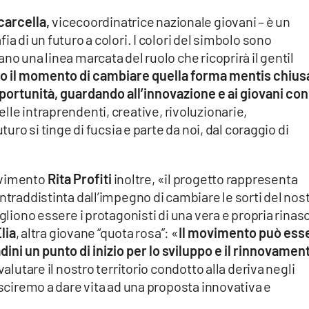
carcella,
vicecoordinatrice nazionale giovani – è un
ia di un futuro a colori. I colori del simbolo sono
no una linea marcata del ruolo che ricoprirà il gentil
o il momento di cambiare quella forma mentis chius
pportunità, guardando all’innovazione e ai giovani con
lle intraprendenti, creative, rivoluzionarie,
turo si tinge di fucsia e parte da noi, dal coraggio di
ovimento
Rita Profiti
inoltre, «il progetto rappresenta
ntraddistinta dall’impegno di cambiare le sorti del nos
gliono essere i protagonisti di una vera e propria rinasc
lia
, altra giovane “quota rosa”: «
Il movimento può ess
tadini un punto di inizio per lo sviluppo e il rinnovamen
valutare il nostro territorio condotto alla deriva negli
usciremo a dare vita ad una proposta innovativa e