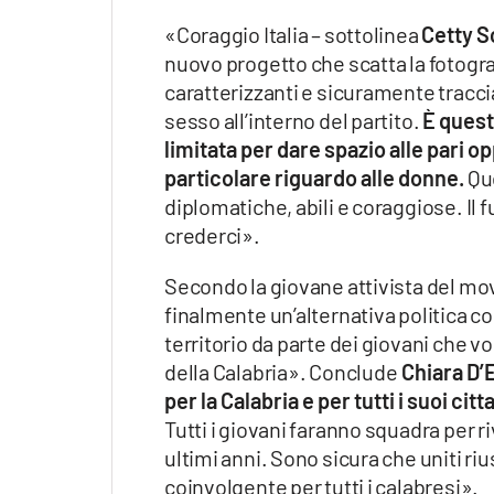
«Coraggio Italia – sottolinea
Cetty S
nuovo progetto che scatta la fotograf
caratterizzanti e sicuramente traccia
sesso all’interno del partito.
È quest
limitata per dare spazio alle pari o
particolare riguardo alle donne.
Que
diplomatiche, abili e coraggiose. Il fu
crederci».
Secondo la giovane attivista del m
finalmente un’alternativa politica co
territorio da parte dei giovani che vo
della Calabria». Conclude
Chiara D’E
per la Calabria e per tutti i suoi cit
Tutti i giovani faranno squadra per ri
ultimi anni. Sono sicura che uniti ri
coinvolgente per tutti i calabresi».