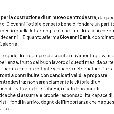
 per la costruzione di un nuovo centrodestra
, da que
 di Giovanni Toti si è pensato bene di fondare un partit
glio quella fetta sempre crescente di italiani che n
imi decenni». È quanto afferma
Giovanni Carè,
coordinat
Calabria”.
artito gode di un sempre crescente movimento giovanile
sperienza, frutto del buon lavoro di questi mesi da parte
i del partito e della costante vicinanza del senatore Gaet
ronti a contribuire con candidati validi e proposte
centrodestra;
non sarà solamente la vittoria di un
sì la vittoria dei calabresi, i quali dopo anni di
ica che si assuma le proprie responsabilità, capace di
isti i fondi in arrivo, degno dell’importanza che ha que
talia».