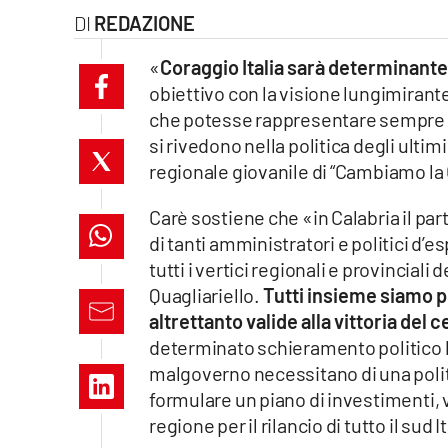
REDAZIONE
laconair.it
«
Coraggio Italia sarà determinante
lacitymag.it
obiettivo con la visione lungimirante
che potesse rappresentare sempre me
ilreggino.it
si rivedono nella politica degli ult
regionale giovanile di “Cambiamo la 
cosenzachannel.it
Carè sostiene che «in Calabria il p
ilvibonese.it
di tanti amministratori e politici d’e
catanzarochannel.it
tutti i vertici regionali e provincial
Quagliariello.
Tutti insieme siamo p
lacapitalenews.it
altrettanto valide alla vittoria del 
determinato schieramento politico ben
malgoverno necessitano di una polit
App
formulare un piano di investimenti, v
Android
regione per il rilancio di tutto il sud I