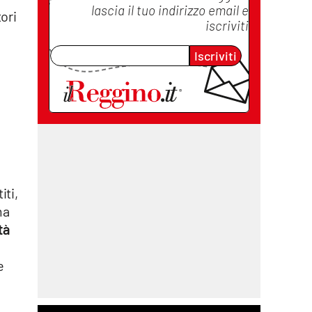
lascia il tuo indirizzo email e
ori
iscriviti
Iscriviti
iti,
ma
tà
e