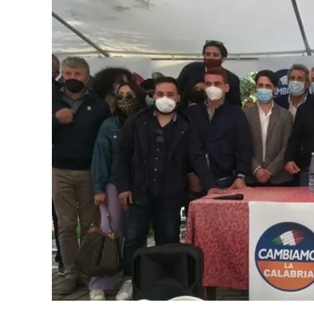
Eventi
Sport
Streaming
LaC TV
Lac Network
LaC OnAir
LaC
Network
lacplay.it
lactv.it