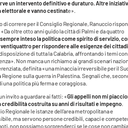
e un intervento definitivo e duraturo. Altre iniziati
elettorale e vanno cestinat
e».
 di correre per il Consiglio Regionale, Ranuccio rispo
«Da oltre otto anni guido la città di Palmi e da quattro
sempre inteso la politica come spirito di servizio, con
ventiquattro per rispondere alle esigenze dei cittadi
isposizione di tutta la Calabria, affrontando i temi con
za». Non manca un richiamo ai grandi scenari nazion
erenziata, definita «una minaccia irreversibile per il Su
a Regione sulla guerra in Palestina. Segnali che, seco
i una politica più ferma e coraggiosa.
 un invito a guardare ai fatti: «
Gli appelli non mi piacci
 credibilità costruita su anni di risultati e impegno
.
lio Regionale le istanze dell’area metropolitana e
sibile, ma servono persone credibili, capaci e compete
i noti, non possiamo sorprenderci se le cose non cambi