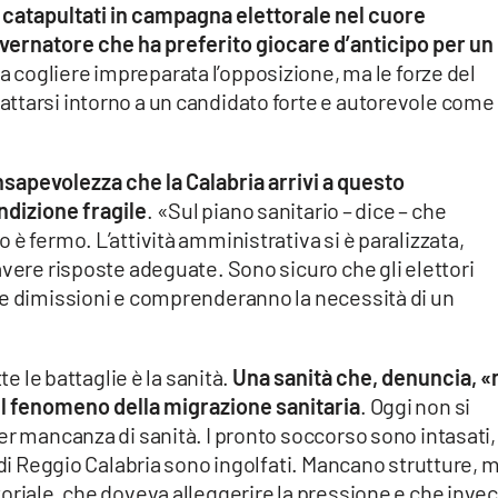
 catapultati in campagna elettorale nel cuore
governatore che ha preferito giocare d’anticipo per un
o a cogliere impreparata l’opposizione, ma le forze del
ttarsi intorno a un candidato forte e autorevole come
onsapevolezza che la Calabria arrivi a questo
ndizione fragile
. «Sul piano sanitario – dice – che
è fermo. L’attività amministrativa si è paralizzata,
avere risposte adeguate. Sono sicuro che gli elettori
te dimissioni e comprenderanno la necessità di un
te le battaglie è la sanità.
Una sanità che, denuncia, 
il fenomeno della migrazione sanitaria
. Oggi non si
er mancanza di sanità. I pronto soccorso sono intasati, 
 di Reggio Calabria sono ingolfati. Mancano strutture, 
oriale, che doveva alleggerire la pressione e che invec