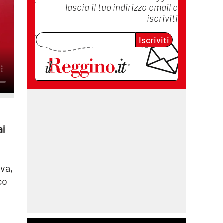
lascia il tuo indirizzo email e
iscriviti
Iscriviti
ai
iva,
co