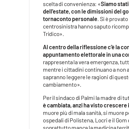
scelta di convenienza: «
Siamo stati
dell’estate, con le dimissioni del 
tornaconto personale
. Si è provat
centrosinistra hanno saputo ricompa
Tridico».
Al centro della riflessione c’è la c
appuntamento elettorale in una co
rappresenta la vera emergenza, tutto 
mentre i cittadini continuano a non 
sapranno leggere le ragioni di ques
cambiamento».
Per il sindaco di Palmi la madre di tut
è cambiata, anzi ha visto crescere 
muore più di mala sanità, si muore p
ospedali di Polistena, Locri e il Gom
soprattutto manca la medicina territ