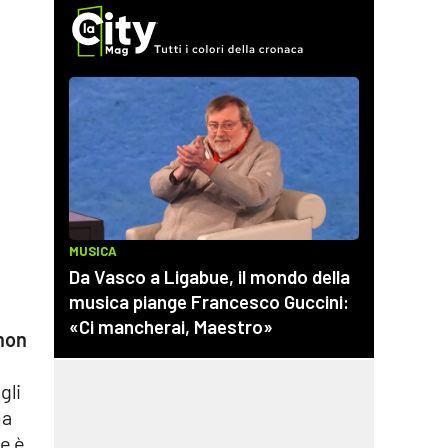
«non
gli
ma
e è