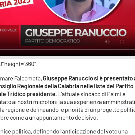
" height="360"
ngomare Falcomatà,
Giuseppe Ranuccio si è presentato 
nsiglio Regionale della Calabria nelle liste del Partito
le Tridico presidente
. L’attuale sindaco di Palmi e
tato ai nostri microfoni la sua esperienza amministrat
lla regione e delineando le priorità di un progetto politi
ottobre come a un appuntamento decisivo.
nice politica, definendo l’anticipazione del voto una