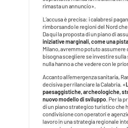
rimasta un annuncio».
L’accusa è precisa: i calabresi pagano
rimborsando le regioni del Nord che 
Da qui la proposta di un piano di ass
iniziative marginali, come una pista
Milano, avremmo potuto assumere deci
bisogna scegliere se investire sulla 
nulla hanno a che vedere con le prior
Accanto all’emergenza sanitaria, Ran
decisiva per rilanciare la Calabria. «
paesaggistiche, archeologiche, stor
nuovo modello di sviluppo
. Per la 
di un piano strategico turistico che 
condivisione con operatori e agenzi
lavoro in una strategia regionale in