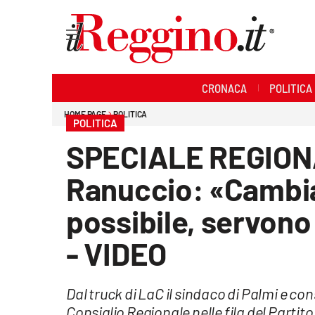
Sezioni
CRONACA
POLITICA
Cronaca
HOME PAGE
POLITICA
POLITICA
Politica
SPECIALE REGIONAL
Sanità
Ranuccio: «Cambiar
Ambiente
possibile, servon
Società
- VIDEO
Cultura
Dal truck di LaC il sindaco di Palmi e co
Economia e lavoro
Consiglio Regionale nelle fila del Partit