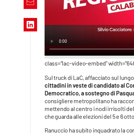
Apple
Vai
class="lac-video-embed" width="640
Sul truck di LaC, affacciato sul lu
cittadini in veste di candidato al Co
Democratico, a sostegno di Pasqua
consigliere metropolitano ha raccon
mettendo al centro i nodi irrisolti de
che guarda alle elezioni del 5 e 6 
Ranuccio ha subito inquadrato la cor