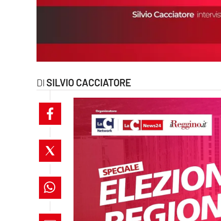
laconair.it
lacitymag.it
ilreggino.it
SILVIO CACCIATORE
cosenzachannel.it
ilvibonese.it
catanzarochannel.it
lacapitalenews.it
App
Android