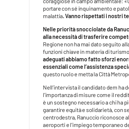
coraggiose in campo ambientale: «G
portare con sé inquinamento e patolo
malattia
. Vanno rispettati i nostri te
Nelle priorità snocciolate da Ranuc
alla necessità di trasferire compet
Regione non ha mai dato seguito all
funzioni chiave in materia di turismo,
adeguati abbiamo fatto sforzi enorm
essenziali come l’assistenza specia
questo ruolo e metta la Città Metropo
Nell’intervista il candidato dem ha 
l’importanza di misure come il reddit
è un sostegno necessario a chi ha pi
garantire equità e solidarietà, con s
centrodestra, Ranuccio riconosce al
aeroporti e l’impiego temporaneo dei