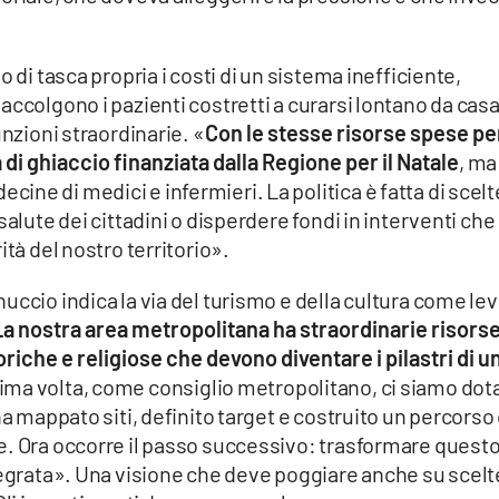
 di tasca propria i costi di un sistema inefficiente,
accolgono i pazienti costretti a curarsi lontano da casa
unzioni straordinarie. «
Con le stesse risorse spese pe
 di ghiaccio finanziata dalla Regione per il Natale
, ma
ne di medici e infermieri. La politica è fatta di scelt
salute dei cittadini o disperdere fondi in interventi che
ità del nostro territorio».
uccio indica la via del turismo e della cultura come le
La nostra area metropolitana ha straordinarie risors
iche e religiose che devono diventare i pilastri di u
prima volta, come consiglio metropolitano, ci siamo dota
ha mappato siti, definito target e costruito un percorso 
e. Ora occorre il passo successivo: trasformare quest
tegrata». Una visione che deve poggiare anche su scelt