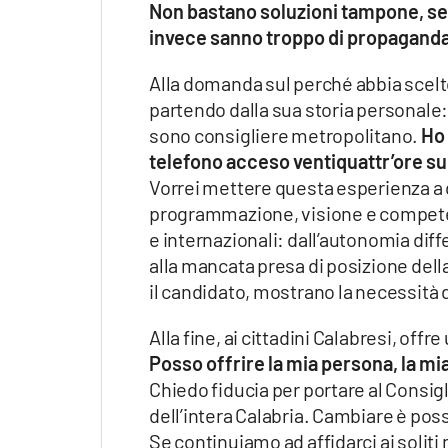
Non bastano soluzioni tampone, serv
invece sanno troppo di propaganda 
Alla domanda sul perché abbia scelto
partendo dalla sua storia personale: 
sono consigliere metropolitano.
Ho 
telefono acceso ventiquattr’ore su 
Vorrei mettere questa esperienza a d
programmazione, visione e competen
e internazionali: dall’autonomia diff
alla mancata presa di posizione dell
il candidato, mostrano la necessità d
Alla fine, ai cittadini Calabresi, offre
Posso offrire la mia persona, la mia
Chiedo fiducia per portare al Consig
dell’intera Calabria. Cambiare è pos
Se continuiamo ad affidarci ai solit