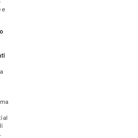
o
e e
to
ti
ca
, ma
i al
i
.