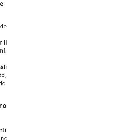
ve
nde
 il
ni
.
ali
d»,
ndo
ono.
nti.
ano