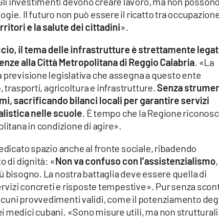
li investimenti devono creare lavoro, ma non posson
gie. Il futuro non può essere il ricatto tra occupazion
rritori e la salute dei cittadini
».
cio, il tema delle infrastrutture è strettamente lega
enze alla Città Metropolitana di Reggio Calabria
. «La
a previsione legislativa che assegna a questo ente
 trasporti, agricoltura e infrastrutture.
Senza strumen
i, sacrificando bilanci locali per garantire servizi
listica nelle scuole
. È tempo che la Regione riconos
litana in condizione di agire».
dedicato spazio anche al fronte sociale, ribadendo
o di dignità: «
Non va confuso con l’assistenzialismo
ù bisogno. La nostra battaglia deve essere quella di
ervizi concreti e risposte tempestive». Pur senza scont
cuni provvedimenti validi, come il potenziamento degl
 medici cubani. «Sono misure utili, ma non strutturali