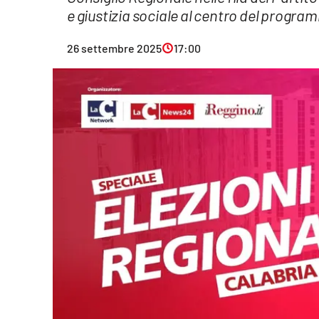
e giustizia sociale al centro del progra
Eventi
26 settembre 2025
17:00
Sport
Streaming
LaC TV
Lac Network
LaC OnAir
LaC
Network
lacplay.it
lactv.it