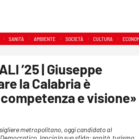
SANITÀ
AMBIENTE
SOCIETÀ
CULTURA
ECONOM
I ’25 | Giuseppe
e la Calabria è
o competenza e visione»
nsigliere metropolitano, oggi candidato al
o Democratico, lancia la sua sfida: sanità, turismo