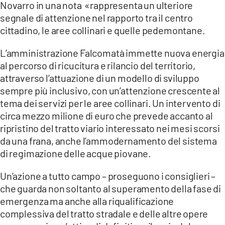
Novarro in una nota «rappresenta un ulteriore
segnale di attenzione nel rapporto tra il centro
LACITYMAG.IT
cittadino, le aree collinari e quelle pedemontane.
ILREGGINO.IT
L’amministrazione Falcomatà immette nuova energia
COSENZACHANNEL.IT
al percorso di ricucitura e rilancio del territorio,
attraverso l’attuazione di un modello di sviluppo
ILVIBONESE.IT
sempre più inclusivo, con un’attenzione crescente al
tema dei servizi per le aree collinari. Un intervento di
CATANZAROCHANNEL.IT
circa mezzo milione di euro che prevede accanto al
LACAPITALENEWS.IT
ripristino del tratto viario interessato nei mesi scorsi
da una frana, anche l’ammodernamento del sistema
di regimazione delle acque piovane.
App
ANDROID
Un’azione a tutto campo – proseguono i consiglieri –
che guarda non soltanto al superamento della fase di
APPLE
emergenza ma anche alla riqualificazione
complessiva del tratto stradale e delle altre opere