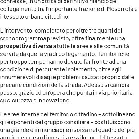
connesse, in un’ottica di definitivo rilancio del
collegamento tra l’importante frazione di Mosorrofa e
il tessuto urbano cittadino.
L’intervento, completato per oltre tre quarti del
cronoprogramma previsto, offre finalmente una
prospettiva diversa
a tutte le aree e alle comunità
servite da quella via di collegamento. Territori che
per troppo tempo hanno dovuto far fronte ad una
condizione di perdurante isolamento, oltre agli
innumerevoli disagi e problemi causati proprio dalle
precarie condizioni della strada. Adesso si cambia
passo, grazie ad un’opera che punta in via prioritaria
su sicurezza e innovazione.
Le aree interne del territorio cittadino – sottolineano
gli esponenti del gruppo consiliare – costituiscono
una grande e irrinunciabile risorsa nel quadro del più
ampio percorso di crescita e sviluppo del tessuto