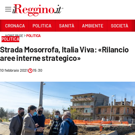
Vai
CRONACA
POLITICA
SANITÀ
AMBIENTE
SOCIETÀ
HOME PAGE
POLITICA
POLITICA
Sezioni
Strada Mosorrofa, Italia Viva: «Rilancio
CRONACA
aree interne strategico»
POLITICA
10 febbraio 2021
15:30
SANITÀ
AMBIENTE
SOCIETÀ
CULTURA
ECONOMIA E LAVORO