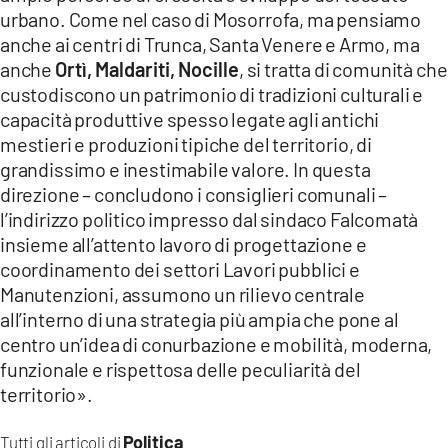
urbano. Come nel caso di Mosorrofa, ma pensiamo
anche ai centri di Trunca, Santa Venere e Armo, ma
anche
Ortì, Maldariti, Nocille
, si tratta di comunità che
custodiscono un patrimonio di tradizioni culturali e
capacità produttive spesso legate agli antichi
mestieri e produzioni tipiche del territorio, di
grandissimo e inestimabile valore. In questa
direzione – concludono i consiglieri comunali –
l’indirizzo politico impresso dal sindaco Falcomatà
insieme all’attento lavoro di progettazione e
coordinamento dei settori Lavori pubblici e
Manutenzioni, assumono un rilievo centrale
all’interno di una strategia più ampia che pone al
centro un’idea di conurbazione e mobilità, moderna,
funzionale e rispettosa delle peculiarità del
territorio».
Politica
Tutti gli articoli di