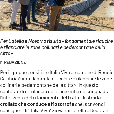
EVENTI
SPORT
Streaming
Per Latella e Novarro risulta «fondamentale ricucire
LAC TV
e rilanciare le zone collinari e pedemontane della
LAC NETWORK
città»
REDAZIONE
LAC ONAIR
Per il gruppo consiliare Italia Viva al comune di Reggio
LaC
Calabria è «fondamentale ricucire e rilanciare le zone
Network
collinari e pedemontane della città». In questo
LACPLAY.IT
contesto di un rilancio delle aree interne si inquadra
l’intervento del
rifacimento del tratto di strada
LACTV.IT
crollato che conduce a Mosorrofa
che, scrivono i
consiglieri di “Italia Viva” Giovanni Latella e Deborah
LACONAIR.IT