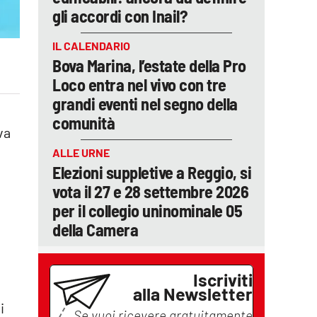
gli accordi con Inail?
IL CALENDARIO
Bova Marina, l’estate della Pro
Loco entra nel vivo con tre
grandi eventi nel segno della
comunità
va
ALLE URNE
Elezioni suppletive a Reggio, si
vota il 27 e 28 settembre 2026
e
per il collegio uninominale 05
della Camera
Iscriviti
alla Newsletter
i
Se vuoi ricevere gratuitamente