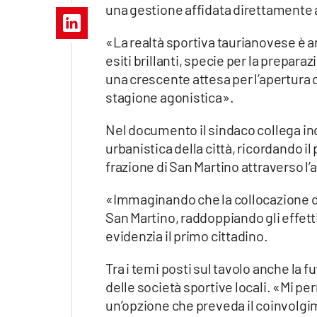
una gestione affidata direttamente a
Apple
«La realtà sportiva taurianovese è 
esiti brillanti, specie per la preparaz
una crescente attesa per l’apertura 
Vai
stagione agonistica».
Nel documento il sindaco collega ino
urbanistica della città, ricordando il
frazione di San Martino attraverso l’
«Immaginando che la collocazione de
San Martino, raddoppiando gli effett
evidenzia il primo cittadino.
Tra i temi posti sul tavolo anche la 
delle società sportive locali. «Mi pe
un’opzione che preveda il coinvolgim