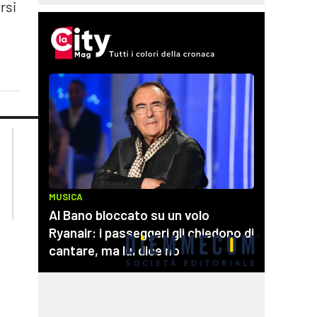
rsi
lacplay.it
lacitymag.it
lactv.it
lacapitalenews.it
laconair.it
cosenzachannel.it
ilvibonese.it
catanzarochannel.it