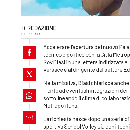
laconair.it
lacitymag.it
REDAZIONE
GIORNALISTA
ilreggino.it
Accelerare l’apertura del nuovo Pala
cosenzachannel.it
tecnico e politico con la Città Metro
Roy Biasi in una lettera indirizzata 
ilvibonese.it
Versace e al dirigente del settore E
catanzarochannel.it
Nella missiva, Biasi chiarisce anche
fronte ad eventuali integrazioni dei
lacapitalenews.it
sottolineando il clima di collaborazi
Metropolitana.
App
La richiesta nasce dopo una serie di 
Android
sportiva School Volley sia con i tecnici