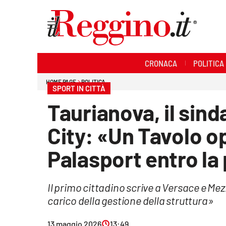
Sezioni
CRONACA
POLITICA
Cronaca
HOME PAGE
POLITICA
SPORT IN CITTÀ
Politica
Taurianova, il sind
Sanità
City: «Un Tavolo op
Ambiente
Palasport entro la
Società
Il primo cittadino scrive a Versace e Me
Cultura
carico della gestione della struttura»
Economia e lavoro
13 maggio 2026
13:49