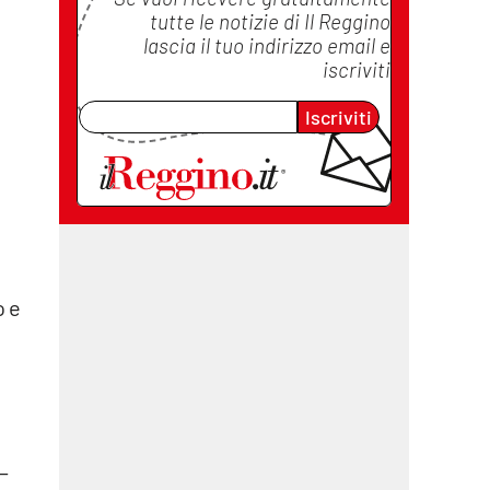
tutte le notizie di
Il Reggino
lascia il tuo indirizzo email e
iscriviti
Iscriviti
o e
–