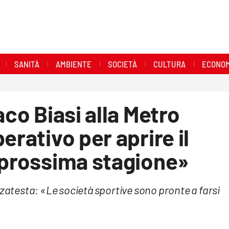
SANITÀ
AMBIENTE
SOCIETÀ
CULTURA
ECONOM
aco Biasi alla Metro
erativo per aprire il
 prossima stagione»
zzatesta: «Le società sportive sono pronte a farsi