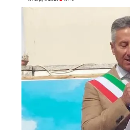
Eventi
Sport
Streaming
LaC TV
Lac Network
LaC OnAir
LaC
Network
lacplay.it
lactv.it