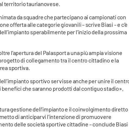
l territorio taurianovese.
animata da squadre che partecipano ai campionati con
ione offerta alle categorie giovanili – scrive Biasi – e c’è
dell’impianto sperabilmente per l’inizio della prossima
ltre l’apertura del Palasport a una più ampia visione
 progetto di collegamento tra il centro cittadino e la
area sportiva.
ll’impianto sportivo servisse anche per unire il centr
i benefici che saranno prodotti dal contiguo stadio»,
futura gestione dell’impianto e il coinvolgimento diretto
rmetto di anticiparvi l’intenzione di promuovere
ento delle società sportive cittadine – conclude Biasi 