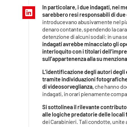
Apple
In particolare, i due indagati, nei
sarebbero resi responsabili di due 
introducevano abusivamente nel piaz
denaro contante, spendendo la caratu
Vai
detenzione di alcuni sodali; in una
indagati avrebbe minacciato gli ope
interloquito con i titolari dell’im
sull’appartenenza alla su menziona
L’identificazione degli autori degli
tramite individuazioni fotografiche
di videosorveglianza,
che hanno doc
indagati, in orari pienamente compat
Si sottolinea il rilevante contribut
alle logiche predatorie delle locali
dei Carabinieri. Tali condotte, unite