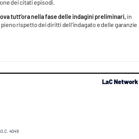
ne dei citati episodi.
ova tutt’ora nella fase delle indagini preliminari,
in
pieno rispetto dei diritti dell’indagato e delle garanzie
LaC Network
R.O.C. 4049