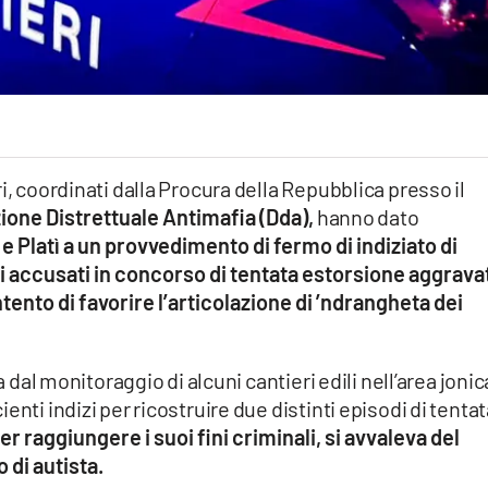
i, coordinati dalla Procura della Repubblica presso il
zione Distrettuale Antimafia (Dda),
hanno dato
e Platì a un provvedimento di fermo di indiziato di
ti accusati in concorso di tentata estorsione aggrava
tento di favorire l’articolazione di ’ndrangheta dei
a dal monitoraggio di alcuni cantieri edili nell’area jonic
nti indizi per ricostruire due distinti episodi di tenta
per raggiungere i suoi fini criminali, si avvaleva del
 di autista.