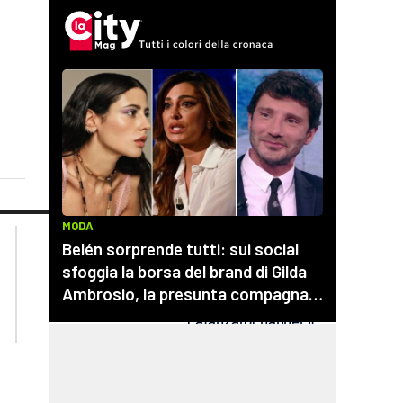
lacplay.it
lacitymag.it
lactv.it
lacapitalenews.it
laconair.it
cosenzachannel.it
ilvibonese.it
catanzarochannel.it