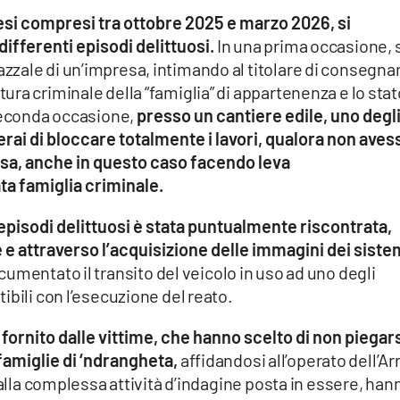
 mesi compresi tra ottobre 2025 e marzo 2026, si
differenti episodi delittuosi.
In una prima occasione, 
zale di un’impresa, intimando al titolare di consegnar
ra criminale della “famiglia” di appartenenza e lo stat
 seconda occasione,
presso un cantiere edile, uno degl
rai di bloccare totalmente i lavori, qualora non aves
presa, anche in questo caso facendo leva
ta famiglia criminale.
 episodi delittuosi è stata puntualmente riscontrata,
 e attraverso l’acquisizione delle immagini dei siste
umentato il transito del veicolo in uso ad uno degli
ibili con l’esecuzione del reato.
o fornito dalle vittime, che hanno scelto di non piegar
 famiglie di ‘ndrangheta,
affidandosi all’operato dell’A
 alla complessa attività d’indagine posta in essere, han