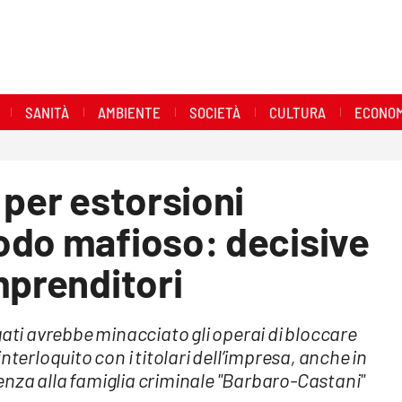
SANITÀ
AMBIENTE
SOCIETÀ
CULTURA
ECONOM
 per estorsioni
odo mafioso: decisive
mprenditori
gati avrebbe minacciato gli operai di bloccare
nterloquito con i titolari dell’impresa, anche in
nza alla famiglia criminale "Barbaro-Castani"