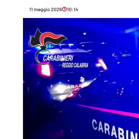
Eventi
11 maggio 2026
10:14
Sport
Streaming
LaC TV
Lac Network
LaC OnAir
LaC
Network
lacplay.it
lactv.it