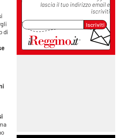
lascia il tuo indirizzo email e
iscriviti
si
gli
Iscriviti
o di
i
se
mi
si
rma
no