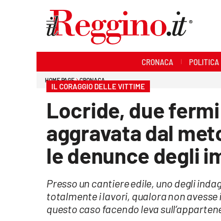
Sezioni
CRONACA
POLITICA
Cronaca
HOME PAGE
CRONACA
IL CORAGGIO DELLE VITTIME
Politica
Locride, due fermi
Sanità
aggravata dal met
Ambiente
le denunce degli i
Società
Presso un cantiere edile, uno degli inda
Cultura
totalmente i lavori, qualora non avesse i
questo caso facendo leva sull’appartene
Economia e lavoro