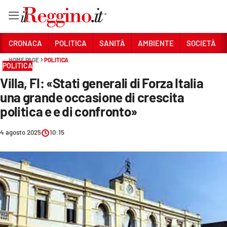
Vai
CRONACA
POLITICA
SANITÀ
AMBIENTE
SOCIETÀ
HOME PAGE
POLITICA
POLITICA
Sezioni
Villa, FI: «Stati generali di Forza Italia
CRONACA
una grande occasione di crescita
POLITICA
politica e e di confronto»
SANITÀ
4 agosto 2025
10:15
AMBIENTE
SOCIETÀ
CULTURA
ECONOMIA E LAVORO