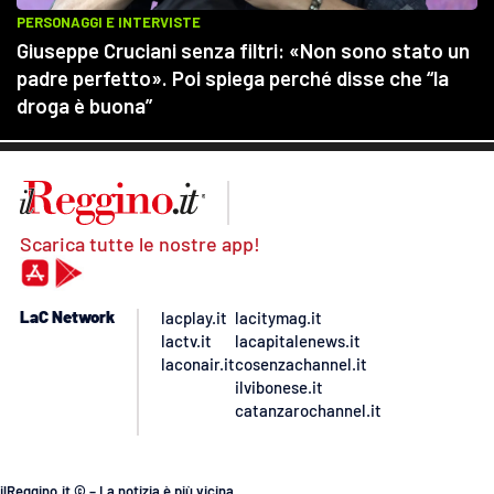
Scarica tutte le nostre app!
LaC Network
lacplay.it
lacitymag.it
lactv.it
lacapitalenews.it
laconair.it
cosenzachannel.it
ilvibonese.it
catanzarochannel.it
ilReggino.it © – La notizia è più vicina