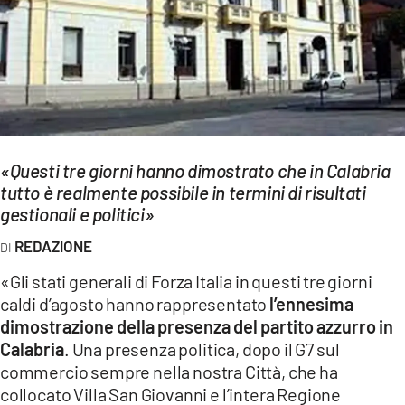
EVENTI
SPORT
Streaming
LAC TV
«Questi tre giorni hanno dimostrato che in Calabria
LAC NETWORK
tutto è realmente possibile in termini di risultati
gestionali e politici»
LAC ONAIR
REDAZIONE
LaC
«Gli stati generali di Forza Italia in questi tre giorni
Network
caldi d’agosto hanno rappresentato
l’ennesima
LACPLAY.IT
dimostrazione della presenza del partito azzurro in
Calabria
. Una presenza politica, dopo il G7 sul
LACTV.IT
commercio sempre nella nostra Città, che ha
collocato Villa San Giovanni e l’intera Regione
LACONAIR.IT