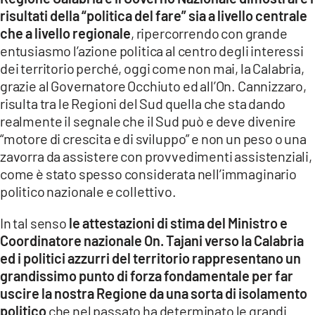
risultati della “politica del fare” sia a livello centrale
che a livello regionale
, ripercorrendo con grande
entusiasmo l’azione politica al centro degli interessi
dei territorio perché, oggi come non mai, la Calabria,
grazie al Governatore Occhiuto ed all’On. Cannizzaro,
risulta tra le Regioni del Sud quella che sta dando
realmente il segnale che il Sud può e deve divenire
“motore di crescita e di sviluppo” e non un peso o una
zavorra da assistere con provvedimenti assistenziali,
come è stato spesso considerata nell’immaginario
politico nazionale e collettivo.
In tal senso
le attestazioni di stima del Ministro e
Coordinatore nazionale On. Tajani verso la Calabria
ed i politici azzurri del territorio rappresentano un
grandissimo punto di forza fondamentale per far
uscire la nostra Regione da una sorta di isolamento
politico
che nel passato ha determinato le grandi