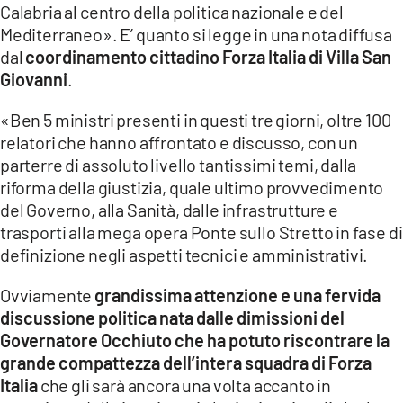
Calabria al centro della politica nazionale e del
LACITYMAG.IT
Mediterraneo». E’ quanto si legge in una nota diffusa
dal
coordinamento cittadino Forza Italia di Villa San
ILREGGINO.IT
Giovanni
.
COSENZACHANNEL.IT
«Ben 5 ministri presenti in questi tre giorni, oltre 100
relatori che hanno affrontato e discusso, con un
ILVIBONESE.IT
parterre di assoluto livello tantissimi temi, dalla
riforma della giustizia, quale ultimo provvedimento
CATANZAROCHANNEL.IT
del Governo, alla Sanità, dalle infrastrutture e
LACAPITALENEWS.IT
trasporti alla mega opera Ponte sullo Stretto in fase di
definizione negli aspetti tecnici e amministrativi.
App
Ovviamente
grandissima attenzione e una fervida
ANDROID
discussione politica nata dalle dimissioni del
Governatore Occhiuto che ha potuto riscontrare la
APPLE
grande compattezza dell’intera squadra di Forza
Italia
che gli sarà ancora una volta accanto in