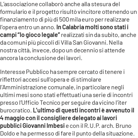
L’associazione collaborò anche alla stesura del
formulario e il progetto risultò vincitore ottenendo un
LACITYMAG.IT
finanziamento di più di 500 mila euro per realizzare
ILREGGINO.IT
l’opera entro un anno.
In Calabria molti sono stati i
campi “Io gioco legale”
realizzati sin da subito, anche
COSENZACHANNEL.IT
da comuni più piccoli di Villa San Giovanni. Nella
nostra città, invece, dopo un decennio si attende
ILVIBONESE.IT
ancora la conclusione dei lavori.
CATANZAROCHANNEL.IT
Interesse Pubblico ha sempre cercato di tenere i
LACAPITALENEWS.IT
riflettori accesi sull’opera e di stimolare
l’Amministrazione comunale, in particolare negli
ultimi mesi sono stati effettuati una serie di incontri
App
presso l’Ufficio Tecnico per seguire da vicino l’iter
ANDROID
burocratico.
L’ultimo di questi incontri è avvenuto il
4 maggio con il consigliere delegato ai lavori
APPLE
pubblici Giovanni Imbesi
e con il R.U.P. arch. Bruno
Doldo e ha permesso di fare il punto della situazione.