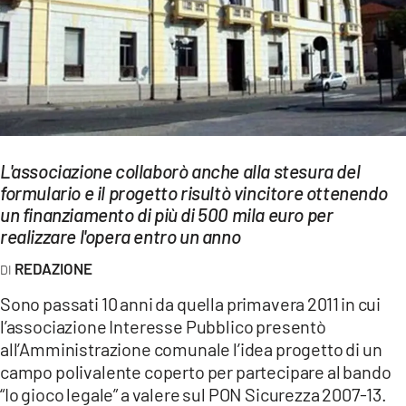
EVENTI
SPORT
Streaming
LAC TV
L'associazione collaborò anche alla stesura del
LAC NETWORK
formulario e il progetto risultò vincitore ottenendo
un finanziamento di più di 500 mila euro per
LAC ONAIR
realizzare l'opera entro un anno
REDAZIONE
LaC
Network
Sono passati 10 anni da quella primavera 2011 in cui
LACPLAY.IT
l’associazione Interesse Pubblico presentò
all’Amministrazione comunale l’idea progetto di un
LACTV.IT
campo polivalente coperto per partecipare al bando
“Io gioco legale” a valere sul PON Sicurezza 2007-13.
LACONAIR.IT