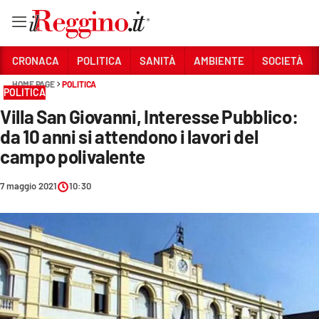
Vai
CRONACA
POLITICA
SANITÀ
AMBIENTE
SOCIETÀ
HOME PAGE
POLITICA
POLITICA
Sezioni
Villa San Giovanni, Interesse Pubblico:
CRONACA
da 10 anni si attendono i lavori del
POLITICA
campo polivalente
SANITÀ
7 maggio 2021
10:30
AMBIENTE
SOCIETÀ
CULTURA
ECONOMIA E LAVORO