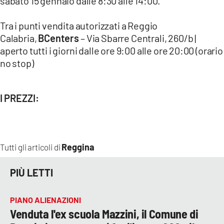
sabato 15 gennaio dalle 8:30 alle 14:00.
Tra i punti vendita autorizzati a Reggio
Calabria,
BCenters
– Via Sbarre Centrali, 260/b |
aperto tutti i giorni dalle ore 9:00 alle ore 20:00 (orario
no stop)
I PREZZI:
Reggina
Tutti gli articoli di
PIÙ LETTI
PIANO ALIENAZIONI
Venduta l'ex scuola Mazzini, il Comune di