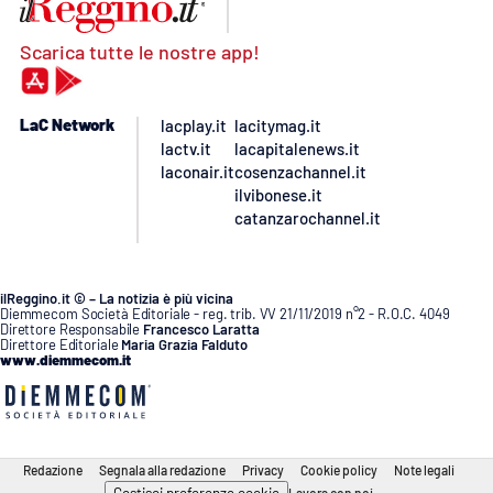
Scarica tutte le nostre app!
LaC Network
lacplay.it
lacitymag.it
lactv.it
lacapitalenews.it
laconair.it
cosenzachannel.it
ilvibonese.it
catanzarochannel.it
ilReggino.it © – La notizia è più vicina
Diemmecom Società Editoriale - reg. trib. VV 21/11/2019 n°2 - R.O.C. 4049
Direttore Responsabile
Francesco Laratta
Direttore Editoriale
Maria Grazia Falduto
www.diemmecom.it
Redazione
Segnala alla redazione
Privacy
Cookie policy
Note legali
Gestisci preferenze cookie
Lavora con noi