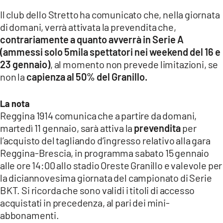
Il club dello Stretto ha comunicato che, nella giornata
LACITYMAG.IT
di domani, verrà attivata la prevendita che,
contrariamente a quanto avverrà in Serie A
ILREGGINO.IT
(ammessi solo 5mila spettatori nei weekend del 16 e
COSENZACHANNEL.IT
23 gennaio)
, al momento non prevede limitazioni, se
non la
capienza al 50% del Granillo.
ILVIBONESE.IT
La nota
CATANZAROCHANNEL.IT
Reggina 1914 comunica che a partire da domani,
LACAPITALENEWS.IT
martedì 11 gennaio, sarà attiva la
prevendita
per
l’acquisto del tagliando d’ingresso relativo alla gara
Reggina-Brescia, in programma sabato 15 gennaio
App
alle ore 14:00 allo stadio Oreste Granillo e valevole per
ANDROID
la diciannovesima giornata del campionato di Serie
BKT. Si ricorda che sono validi i titoli di accesso
APPLE
acquistati in precedenza, al pari dei mini-
abbonamenti.