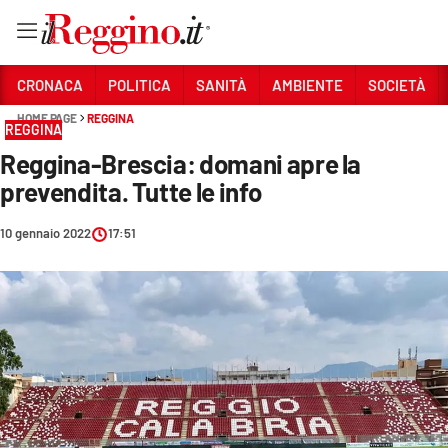
Vai
CRONACA
POLITICA
SANITÀ
AMBIENTE
SOCIETÀ
HOME PAGE
REGGINA
REGGINA
Sezioni
Reggina-Brescia: domani apre la
CRONACA
prevendita. Tutte le info
POLITICA
10 gennaio 2022
17:51
SANITÀ
AMBIENTE
SOCIETÀ
CULTURA
ECONOMIA E LAVORO