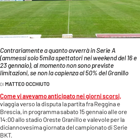
EVENTI
SPORT
Streaming
Contrariamente a quanto avverrà in Serie A
LAC TV
(ammessi solo 5mila spettatori nei weekend del 16 e
LAC NETWORK
23 gennaio), al momento non sono previste
limitazioni, se non la capienza al 50% del Granillo
LAC ONAIR
MATTEO OCCHIUTO
LaC
Come vi avevamo anticipato nei giorni scorsi,
Network
viaggia verso la disputa la partita fra Reggina e
LACPLAY.IT
Brescia, in programma sabato 15 gennaio alle ore
14:00 allo stadio Oreste Granillo e valevole per la
LACTV.IT
diciannovesima giornata del campionato di Serie
BKT.
LACONAIR.IT