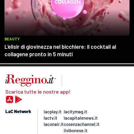
Scarica tutte le nostre app!
LaC Network
lacplay.it
lacitymag.it
lactv.it
lacapitalenews.it
laconair.it
cosenzachannel.it
ilvibonese.it