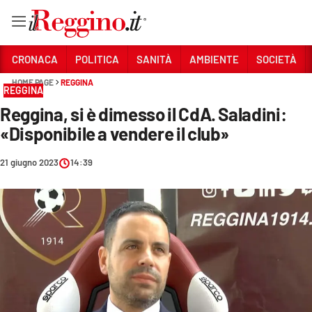
Vai
CRONACA
POLITICA
SANITÀ
AMBIENTE
SOCIETÀ
HOME PAGE
REGGINA
REGGINA
Sezioni
Reggina, si è dimesso il CdA. Saladini:
CRONACA
«Disponibile a vendere il club»
POLITICA
21 giugno 2023
14:39
SANITÀ
AMBIENTE
SOCIETÀ
CULTURA
ECONOMIA E LAVORO