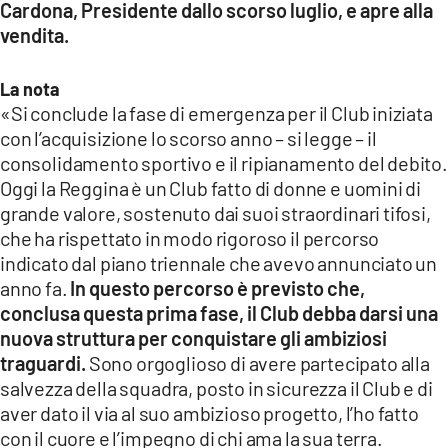
Cardona, Presidente dallo scorso luglio, e apre alla
vendita.
LACITYMAG.IT
ILREGGINO.IT
La nota
«Si conclude la fase di emergenza per il Club iniziata
COSENZACHANNEL.IT
con l’acquisizione lo scorso anno – si legge – il
consolidamento sportivo e il ripianamento del debito.
ILVIBONESE.IT
Oggi la Reggina è un Club fatto di donne e uomini di
CATANZAROCHANNEL.IT
grande valore, sostenuto dai suoi straordinari tifosi,
che ha rispettato in modo rigoroso il percorso
LACAPITALENEWS.IT
indicato dal piano triennale che avevo annunciato un
anno fa.
In questo percorso è previsto che,
App
conclusa questa prima fase, il Club debba darsi una
nuova struttura per conquistare gli ambiziosi
ANDROID
traguardi.
Sono orgoglioso di avere partecipato alla
salvezza della squadra, posto in sicurezza il Club e di
APPLE
aver dato il via al suo ambizioso progetto, l’ho fatto
con il cuore e l’impegno di chi ama la sua terra.