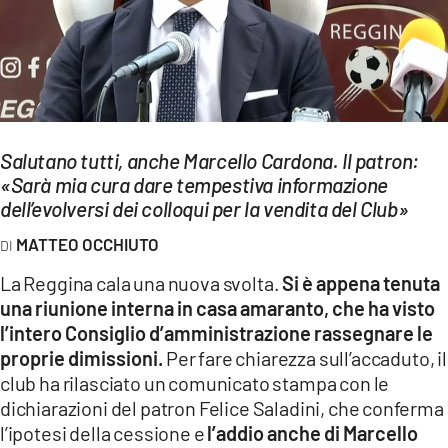
EVENTI
SPORT
Streaming
Salutano tutti, anche Marcello Cardona. Il patron:
LAC TV
«Sarà mia cura dare tempestiva informazione
LAC NETWORK
dell’evolversi dei colloqui per la vendita del Club»
MATTEO OCCHIUTO
LAC ONAIR
La Reggina cala una nuova svolta.
Si è appena tenuta
LaC
una riunione interna in casa amaranto, che ha visto
Network
l’intero Consiglio d’amministrazione rassegnare le
LACPLAY.IT
proprie dimissioni.
Per fare chiarezza sull’accaduto, il
club ha rilasciato un comunicato stampa con le
LACTV.IT
dichiarazioni del patron Felice Saladini, che conferma
l’ipotesi della cessione e
l’addio anche di Marcello
LACONAIR.IT