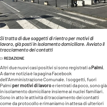
EVENTI
SPORT
Streaming
Si tratta di due soggetti di rientro per motivi di
LAC TV
lavoro, già posti in isolamento domiciliare. Avviato il
LAC NETWORK
tracciamento dei contatti
REDAZIONE
LAC ONAIR
Altri due nuovi casi positivi si sono registrati a
Palmi
.
LaC
A darne notizia è la pagina Facebook
Network
dell’Amministrazione Comunale. I soggetti, fuori
LACPLAY.IT
Palmi
per motivi di lavoro
e rientrati da poco, sono già
in isolamento domiciliare insieme ai nuclei familiari.
LACTV.IT
Sono in atto le attività di tracciamento dei contatti
come da protocollo e rimaniamo in attesa di ulteriori
LACONAIR.IT