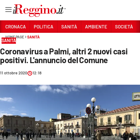
Vai
CRONACA
POLITICA
SANITÀ
AMBIENTE
SOCIETÀ
HOME PAGE
SANITÀ
SANITÀ
Sezioni
Coronavirus a Palmi, altri 2 nuovi casi
CRONACA
positivi. L'annuncio del Comune
POLITICA
11 ottobre 2020
12:18
SANITÀ
AMBIENTE
SOCIETÀ
CULTURA
ECONOMIA E LAVORO