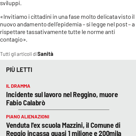
sviluppi.
LACITYMAG.IT
«Invitiamo i cittadini in una fase molto delicata visto il
nuovo andamento dell’epidemia – si legge nel post – a
ILREGGINO.IT
rispettare tassativamente tutte le norme anti
COSENZACHANNEL.IT
contagio».
ILVIBONESE.IT
Sanità
Tutti gli articoli di
CATANZAROCHANNEL.IT
PIÙ LETTI
LACAPITALENEWS.IT
IL DRAMMA
Incidente sul lavoro nel Reggino, muore
App
Fabio Calabrò
ANDROID
PIANO ALIENAZIONI
APPLE
Venduta l'ex scuola Mazzini, il Comune di
Reggio incassa quasi 1 milione e 200mila