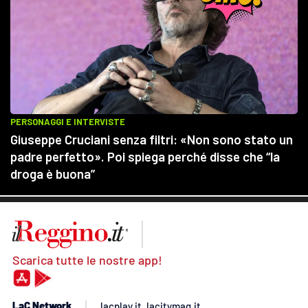
Scarica tutte le nostre app!
LaC Network
lacplay.it
lacitymag.it