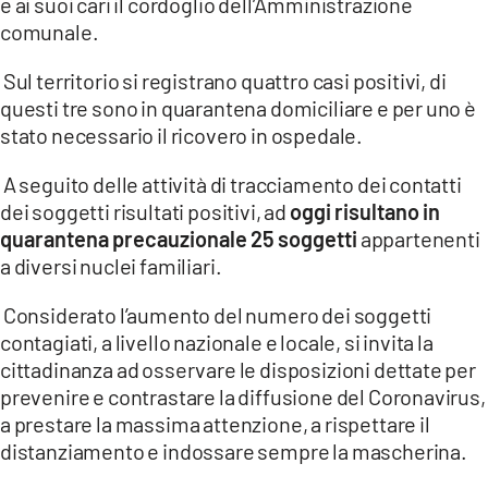
e ai suoi cari il cordoglio dell’Amministrazione
comunale.
LACITYMAG.IT
Sul territorio si registrano quattro casi positivi, di
ILREGGINO.IT
questi tre sono in quarantena domiciliare e per uno è
COSENZACHANNEL.IT
stato necessario il ricovero in ospedale.
ILVIBONESE.IT
A seguito delle attività di tracciamento dei contatti
dei soggetti risultati positivi, ad
oggi risultano in
CATANZAROCHANNEL.IT
quarantena precauzionale 25 soggetti
appartenenti
a diversi nuclei familiari.
LACAPITALENEWS.IT
Considerato l’aumento del numero dei soggetti
App
contagiati, a livello nazionale e locale, si invita la
cittadinanza ad osservare le disposizioni dettate per
ANDROID
prevenire e contrastare la diffusione del Coronavirus,
APPLE
a prestare la massima attenzione, a rispettare il
distanziamento e indossare sempre la mascherina.