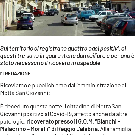
EVENTI
SPORT
Streaming
Sul territorio si registrano quattro casi positivi, di
LAC TV
questi tre sono in quarantena domiciliare e per uno è
LAC NETWORK
stato necessario il ricovero in ospedale
REDAZIONE
LAC ONAIR
Riceviamo e pubblichiamo dall’amministrazione di
LaC
Motta San Giovanni:
Network
È deceduto questa notte il cittadino di Motta San
LACPLAY.IT
Giovanni positivo al Covid-19, affetto anche da altre
LACTV.IT
patologie,
ricoverato presso il G.O.M. “Bianchi –
Melacrino – Morelli” di Reggio Calabria.
Alla famiglia
LACONAIR.IT