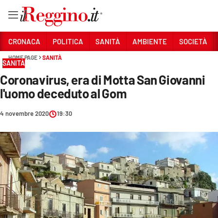
Vai
CRONACA
POLITICA
SANITÀ
AMBIENTE
SOCIETÀ
HOME PAGE
SANITÀ
SANITÀ
Sezioni
Coronavirus, era di Motta San Giovanni
CRONACA
l'uomo deceduto al Gom
POLITICA
4 novembre 2020
19:30
SANITÀ
AMBIENTE
SOCIETÀ
CULTURA
ECONOMIA E LAVORO