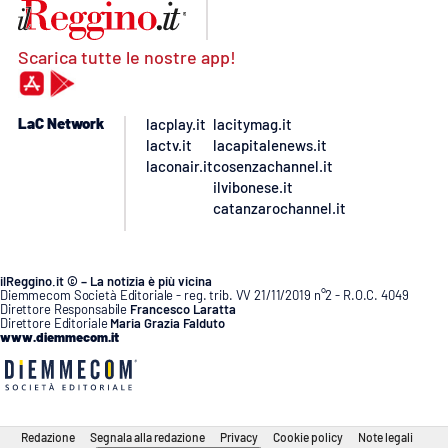
Scarica tutte le nostre app!
LaC Network
lacplay.it
lacitymag.it
lactv.it
lacapitalenews.it
laconair.it
cosenzachannel.it
ilvibonese.it
catanzarochannel.it
ilReggino.it © – La notizia è più vicina
Diemmecom Società Editoriale - reg. trib. VV 21/11/2019 n°2 - R.O.C. 4049
Direttore Responsabile
Francesco Laratta
Direttore Editoriale
Maria Grazia Falduto
www.diemmecom.it
Redazione
Segnala alla redazione
Privacy
Cookie policy
Note legali