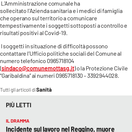
L’Amministrazione comunale ha
sollecitato l’Azienda sanitaria e i medici di famiglia
che operano sul territorio a comunicare
tempestivamente i soggetti sottoposti a controllo e
risultati positivi al Covid-19.
I soggetti in situazione di difficoltà possono
contattare l’Ufficio politiche sociali del Comune al
numero telefonico 0965718104
(
sindaco@comunemottasg.it
) o la Protezione Civile
“Garibaldina” ai numeri 0965718130 – 3392944028.
Sanità
Tutti gli articoli di
PIÙ LETTI
IL DRAMMA
Incidente sul lavoro nel Reggino, muore