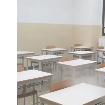
Eventi
Sport
Streaming
LaC TV
Lac Network
LaC OnAir
LaC
Network
lacplay.it
lactv.it