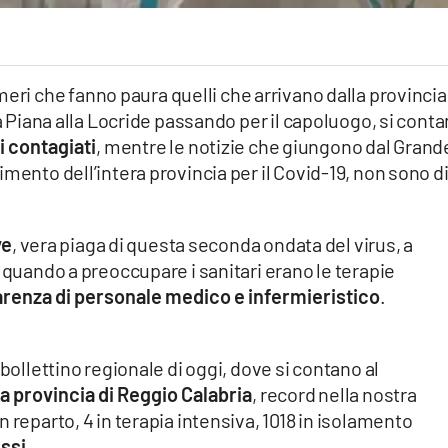
ri che fanno paura quelli che arrivano dalla provincia
la Piana alla Locride passando per il capoluogo, si cont
i contagiati
, mentre le notizie che giungono dal Grand
mento dell’intera provincia per il Covid-19, non sono d
ve
, vera piaga di questa seconda ondata del virus, a
 quando a preoccupare i sanitari erano le terapie
arenza di personale medico e infermieristico
.
 bollettino regionale di oggi, dove si contano al
ella provincia di Reggio Calabria
, record nella nostra
 reparto, 4 in terapia intensiva, 1018 in isolamento
ssi.