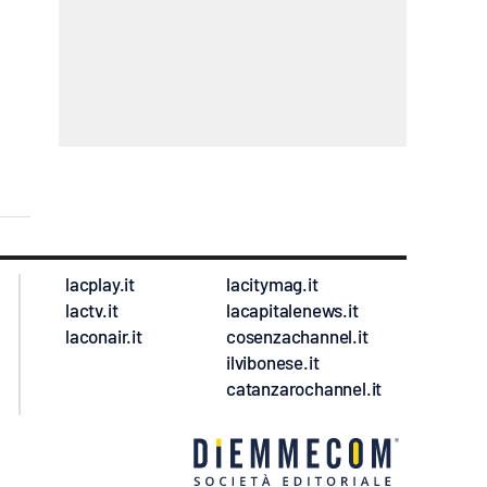
lacplay.it
lacitymag.it
lactv.it
lacapitalenews.it
laconair.it
cosenzachannel.it
ilvibonese.it
catanzarochannel.it