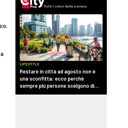
cco.
 a