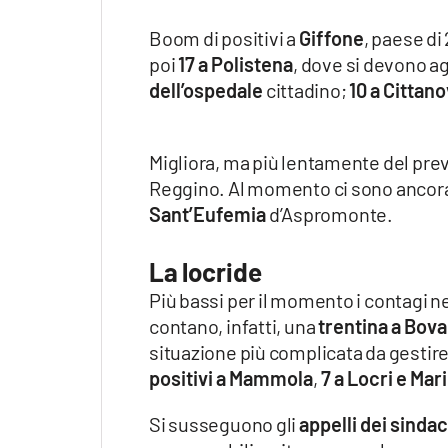
Boom di positivi a
Giffone
, paese di
poi
17 a Polistena
, dove si devono a
dell’ospedale
cittadino;
10 a Cittano
Migliora, ma più lentamente del prev
Reggino. Al momento ci sono ancor
Sant’Eufemia
d’Aspromonte.
La locride
Più bassi per il momento i contagi ne
contano, infatti, una
trentina a Bova
situazione più complicata da gestire 
positivi a Mammola
,
7 a Locri e Mari
Si susseguono gli
appelli dei sindaci