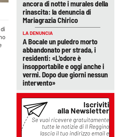
ancora di notte i murales della
rinascita: la denuncia di
Mariagrazia Chirico
 di
LA DENUNCIA
ano
A Bocale un puledro morto
e
abbandonato per strada, i
i
residenti: «L'odore è
insopportabile e oggi anche i
vermi. Dopo due giorni nessun
intervento»
Iscriviti
alla Newsletter
Se vuoi ricevere gratuitamente
tutte le notizie di
Il Reggino
lascia il tuo indirizzo email e