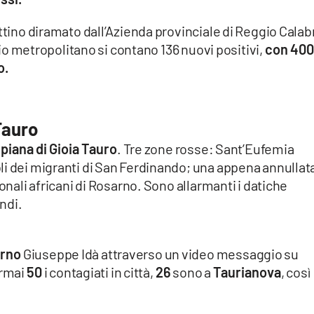
ttino diramato dall’Azienda provinciale di Reggio Calab
orio metropolitano si contano 136 nuovi positivi,
con 400
o.
Tauro
piana di Gioia Tauro
. Tre zone rosse: Sant’Eufemia
i dei migranti di San Ferdinando; una appena annullata
ionali africani di Rosarno. Sono allarmanti i datiche
andi.
rno
Giuseppe Idà attraverso un video messaggio su
ormai
50
i contagiati in città,
26
sono a
Taurianova
, così