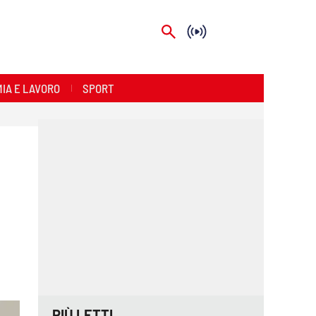
IA E LAVORO
SPORT
PIÙ LETTI