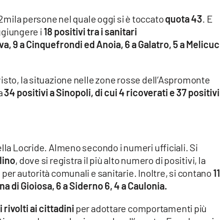
 2mila persone nel quale oggi si è toccato
quota 43
. E
ggiungere i
18 positivi tra i sanitari
va, 9 a Cinquefrondi ed Anoia, 6 a Galatro, 5 a Melicu
isto, la situazione nelle zone rosse dell’Aspromonte
a
34 positivi a Sinopoli, di cui 4 ricoverati e 37 positivi
lla Locride. Almeno secondo i numeri ufficiali. Si
lino
, dove si registra il più alto numero di positivi, la
per autorità comunali e sanitarie. Inoltre, si contano
11
na di Gioiosa, 6 a Siderno 6, 4 a Caulonia.
 rivolti ai cittadini
per adottare comportamenti più