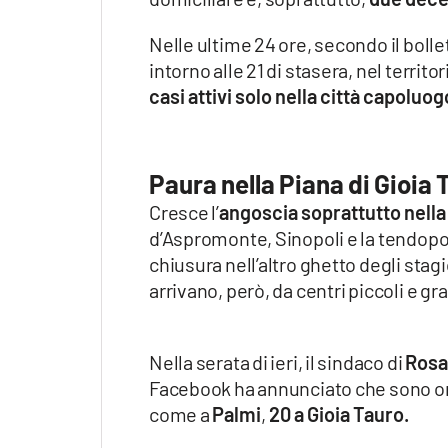
Apple
Nelle ultime 24 ore, secondo il bolle
intorno alle 21 di stasera, nel territ
casi attivi solo nella città capoluog
Vai
Paura nella Piana di Gioia 
Cresce l’
angoscia soprattutto nella 
d’Aspromonte, Sinopoli e la tendopol
chiusura nell’altro ghetto degli stag
arrivano, però, da centri piccoli e gr
Nella serata di ieri, il sindaco di
Rosa
Facebook ha annunciato che sono 
come a
Palmi
,
20 a Gioia Tauro.