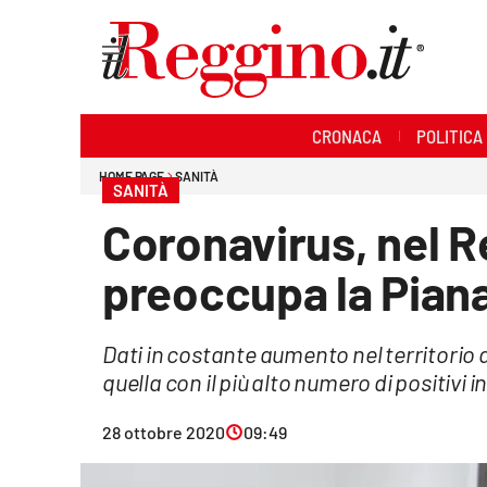
Sezioni
CRONACA
POLITICA
Cronaca
HOME PAGE
SANITÀ
SANITÀ
Politica
Coronavirus, nel R
Sanità
preoccupa la Piana
Ambiente
Dati in costante aumento nel territorio 
Società
quella con il più alto numero di positivi in 
Cultura
28 ottobre 2020
09:49
Economia e lavoro