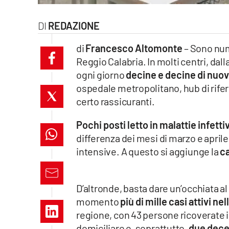
laconair.it
REDAZIONE
lacitymag.it
di
Francesco Altomonte
– Sono nume
Reggio Calabria. In molti centri, dal
ilreggino.it
ogni giorno
decine e decine di nuov
cosenzachannel.it
ospedale metropolitano, hub di riferi
certo rassicuranti.
ilvibonese.it
Pochi posti letto in malattie infetti
catanzarochannel.it
differenza dei mesi di marzo e aprile
intensive. A questo si aggiunge la
c
lacapitalenews.it
D’altronde, basta dare un’occhiata al
App
momento
più di mille casi attivi n
Android
regione, con 43 persone ricoverate in
domiciliare e, soprattutto,
due dece