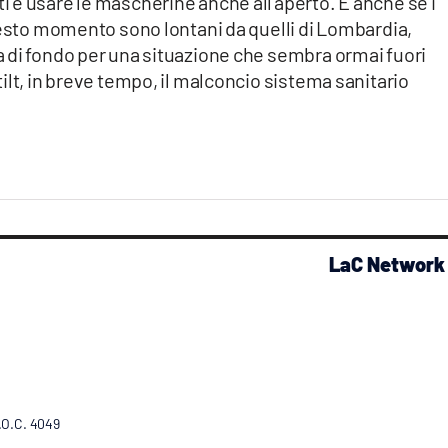
 e usare le mascherine anche all’aperto. E anche se i
uesto momento sono lontani da quelli di Lombardia,
 di fondo per una situazione che sembra ormai fuori
ilt, in breve tempo, il malconcio sistema sanitario
LaC Network
R.O.C. 4049