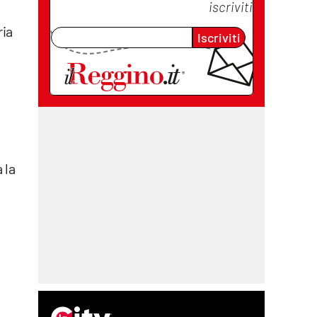
iscriviti
ria
Iscriviti
 la