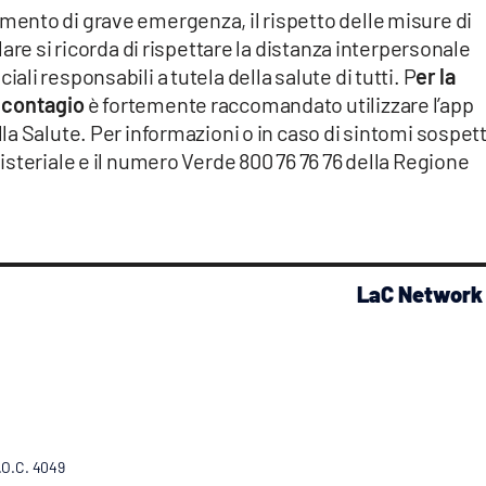
nto di grave emergenza, il rispetto delle misure di
are si ricorda di rispettare la distanza interpersonale
i responsabili a tutela della salute di tutti. P
er la
 contagio
è fortemente raccomandato utilizzare l’app
a Salute. Per informazioni o in caso di sintomi sospett
steriale e il numero Verde 800 76 76 76 della Regione
LaC Network
R.O.C. 4049