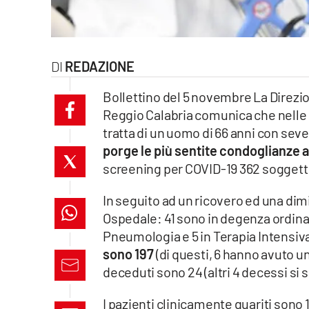
laconair.it
lacitymag.it
REDAZIONE
ilreggino.it
Bollettino del 5 novembre La Direzio
Reggio Calabria comunica che nelle u
cosenzachannel.it
tratta di un uomo di 66 anni con sev
porge le più sentite condoglianze ai
ilvibonese.it
screening per COVID-19 362 soggetti, d
catanzarochannel.it
In seguito ad un ricovero ed una dimis
Ospedale: 41 sono in degenza ordinaria
lacapitalenews.it
Pneumologia e 5 in Terapia Intensiva 
sono 197
(di questi, 6 hanno avuto un
App
deceduti sono 24 (altri 4 decessi si s
Android
I pazienti clinicamente guariti sono