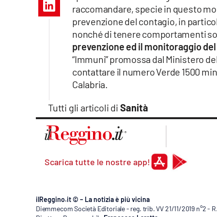
Apple
raccomandare, specie in questo mome
prevenzione del contagio, in particol
nonché di tenere comportamenti social
prevenzione ed il monitoraggio del
Vai
“Immuni” promossa dal Ministero dell
contattare il numero Verde 1500 mini
Calabria.
Tutti gli articoli di
Sanità
Scarica tutte le nostre app!
ilReggino.it © – La notizia è più vicina
Diemmecom Società Editoriale - reg. trib. VV 21/11/2019 n°2 - 