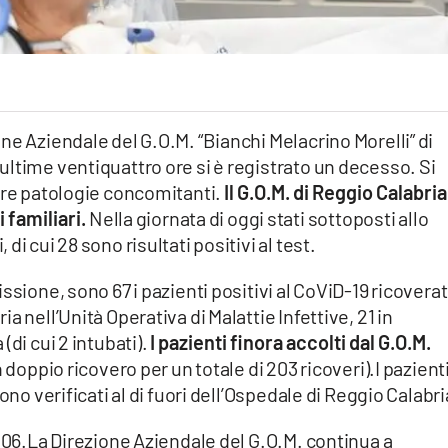
ne Aziendale del G.O.M. “Bianchi Melacrino Morelli” di
ltime ventiquattro ore si è registrato un decesso. Si
ere patologie concomitanti.
Il G.O.M. di Reggio Calabria
 familiari.
Nella giornata di oggi stati sottoposti allo
i cui 28 sono risultati positivi al test.
sione, sono 67 i pazienti positivi al CoViD-19 ricoverati
 nell’Unità Operativa di Malattie Infettive, 21 in
(di cui 2 intubati).
I pazienti finora accolti dal G.O.M.
 doppio ricovero per un totale di 203 ricoveri).I pazient
ono verificati al di fuori dell’Ospedale di Reggio Calabri
 106.La Direzione Aziendale del G.O.M. continua a