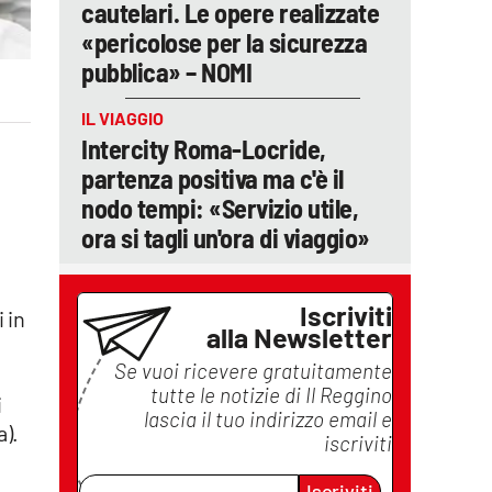
cautelari. Le opere realizzate
«pericolose per la sicurezza
pubblica» – NOMI
IL VIAGGIO
Intercity Roma-Locride,
partenza positiva ma c'è il
nodo tempi: «Servizio utile,
ora si tagli un'ora di viaggio»
Iscriviti
 in
alla Newsletter
Se vuoi ricevere gratuitamente
tutte le notizie di
Il Reggino
i
lascia il tuo indirizzo email e
a).
iscriviti
Iscriviti