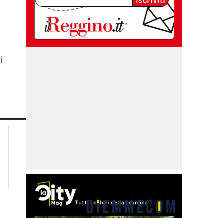
i
lacplay.it
lacitymag.it
lactv.it
lacapitalenews.it
laconair.it
cosenzachannel.it
ilvibonese.it
catanzarochannel.it