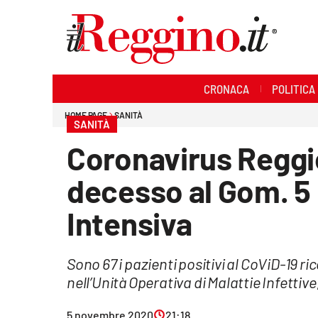
Sezioni
CRONACA
POLITICA
Cronaca
HOME PAGE
SANITÀ
SANITÀ
Politica
Coronavirus Reggi
Sanità
decesso al Gom. 5 
Ambiente
Intensiva
Società
Sono 67 i pazienti positivi al CoViD-19 r
Cultura
nell’Unità Operativa di Malattie Infettiv
Economia e lavoro
5 novembre 2020
21:18