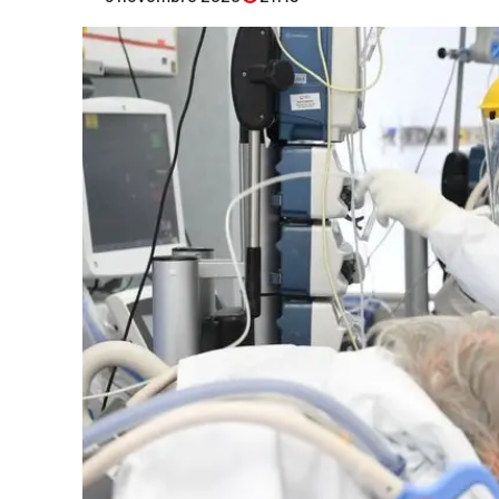
Eventi
Sport
Streaming
LaC TV
Lac Network
LaC OnAir
LaC
Network
lacplay.it
lactv.it