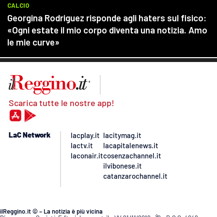
Scarica tutte le nostre app!
LaC Network
lacplay.it
lacitymag.it
lactv.it
lacapitalenews.it
laconair.it
cosenzachannel.it
ilvibonese.it
catanzarochannel.it
ilReggino.it © – La notizia è più vicina