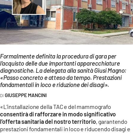
EVENTI
SPORT
Streaming
LAC TV
Formalmente definita la procedura di gara per
LAC NETWORK
l’acquisto delle due importanti apparecchiature
diagnostiche. La delegata alla sanità Giusi Magno:
LAC ONAIR
«Passo concreto e atteso da tempo. Prestazioni
fondamentali in loco e riduzione dei disagi».
LaC
GIUSEPPE MANCINI
Network
LACPLAY.IT
«L’installazione della TAC e del mammografo
consentirà di rafforzare in modo significativo
LACTV.IT
l’offerta sanitaria del nostro territorio
, garantendo
prestazioni fondamentali in loco e riducendo disagi e
LACONAIR.IT