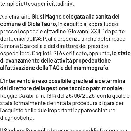
tempi di attesa per i cittadini».
LACITYMAG.IT
A dichiararlo
Giusi Magno delegata alla sanità del
ILREGGINO.IT
comune di Gioia Tauro
, in seguito al sopralluogo
presso l’ospedale cittadino “Giovanni XXIII “ da parte
COSENZACHANNEL.IT
dei tecnici dell’ASP, alla presenza anche del sindaco
Simona Scarcella e del direttore del presidio
ILVIBONESE.IT
ospedaliero, Caglioti. Si è verificato, appunto,
lo stato
di avanzamento delle attività propedeutiche
CATANZAROCHANNEL.IT
all’attivazione della TAC e del mammografo
.
LACAPITALENEWS.IT
L’intervento è reso possibile grazie alla determina
del direttore della gestione tecnico patrimoniale
–
App
Reggio Calabria, n. 1814 del 25/06/2025, con la quale è
ANDROID
stata formalmente definita la procedura di gara per
l’acquisto delle due importanti apparecchiature
APPLE
diagnostiche.
Il Sindaco Scarcella ha espresso soddisfazione per