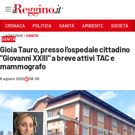
Vai
CRONACA
POLITICA
SANITÀ
AMBIENTE
SOCIETÀ
HOME PAGE
SANITÀ
SANITÀ
Sezioni
Gioia Tauro, presso l’ospedale cittadino
CRONACA
"Giovanni XXIII" a breve attivi TAC e
POLITICA
mammografo
SANITÀ
8 agosto 2025
08:00
AMBIENTE
SOCIETÀ
CULTURA
ECONOMIA E LAVORO