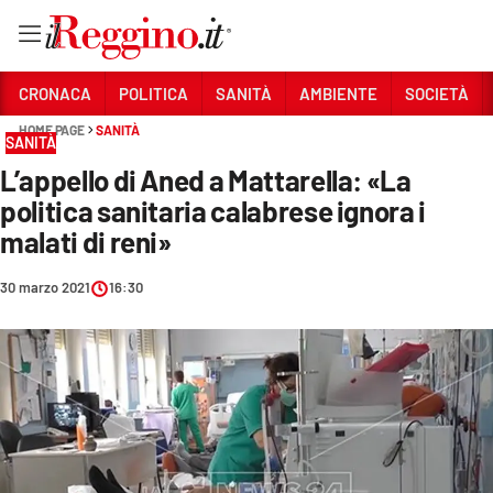
Vai
CRONACA
POLITICA
SANITÀ
AMBIENTE
SOCIETÀ
HOME PAGE
SANITÀ
SANITÀ
Sezioni
L’appello di Aned a Mattarella: «La
CRONACA
politica sanitaria calabrese ignora i
POLITICA
malati di reni»
SANITÀ
30 marzo 2021
16:30
AMBIENTE
SOCIETÀ
CULTURA
ECONOMIA E LAVORO