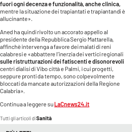
fuori ogni decenza e funzionalità, anche clinica,
LACITYMAG.IT
mentre la situazione dei trapiantati e trapiantandi è
allucinante».
ILREGGINO.IT
Aned ha quindi rivolto un accorato appello al
COSENZACHANNEL.IT
presidente della Repubblica Sergio Mattarella,
affinchè intervenga a favore dei malati di reni
ILVIBONESE.IT
calabresi e «abbattere l’inerzia dei vertici regionali
sulle ristrutturazioni dei fatiscenti e disonorevoli
CATANZAROCHANNEL.IT
centri dialisi di Vibo città e Palmi, i cui progetti,
LACAPITALENEWS.IT
seppure pronti da tempo, sono colpevolmente
bloccati da mancate autorizzazioni della Regione
Calabria».
App
ANDROID
Continua a leggere su
LaCnews24.it
APPLE
Sanità
Tutti gli articoli di