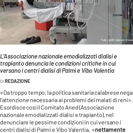
EVENTI
SPORT
Streaming
LAC TV
L'Associazione nazionale emodializzati dialisi e
LAC NETWORK
trapianto denuncia le condizioni critiche in cui
versano i centri dialisi di Palmi e Vibo Valentia
LAC ONAIR
REDAZIONE
LaC
«Da troppo tempo, la politica sanitaria calabrese nega
Network
l’attenzione necessaria ai problemi dei malati di reni».
LACPLAY.IT
Esordisce così il Comitato Aned (Associazione
nazionale emodializzati dialisi e trapianto), nel
LACTV.IT
denunciare le pessime condizioni in cui versano i
centri dialisi di Palmi e Vibo Valentia, «
nettamente
LACONAIR.IT