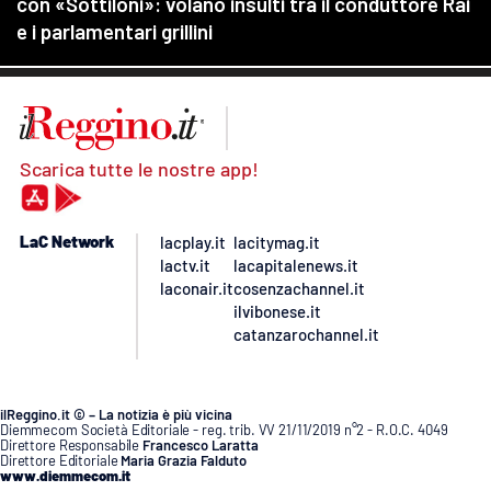
Scarica tutte le nostre app!
LaC Network
lacplay.it
lacitymag.it
lactv.it
lacapitalenews.it
laconair.it
cosenzachannel.it
ilvibonese.it
catanzarochannel.it
ilReggino.it © – La notizia è più vicina
Diemmecom Società Editoriale - reg. trib. VV 21/11/2019 n°2 - R.O.C. 4049
Direttore Responsabile
Francesco Laratta
Direttore Editoriale
Maria Grazia Falduto
www.diemmecom.it