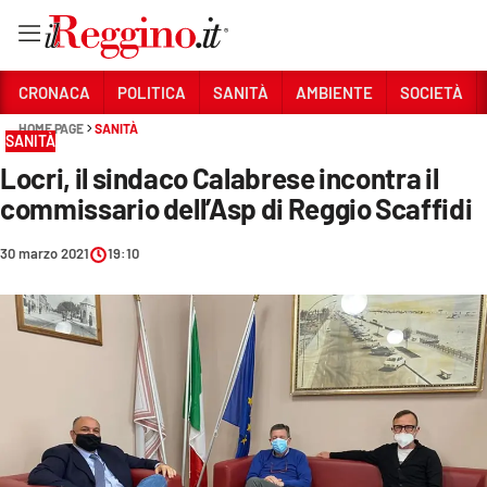
Vai
CRONACA
POLITICA
SANITÀ
AMBIENTE
SOCIETÀ
HOME PAGE
SANITÀ
SANITÀ
Sezioni
Locri, il sindaco Calabrese incontra il
CRONACA
commissario dell’Asp di Reggio Scaffidi
POLITICA
30 marzo 2021
19:10
SANITÀ
AMBIENTE
SOCIETÀ
CULTURA
ECONOMIA E LAVORO