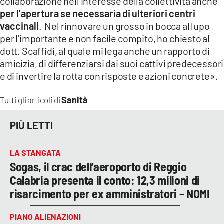
collaborazione nell’interesse della collettività anche
per l’apertura se necessaria di ulteriori centri
vaccinali
. Nel rinnovare un grosso in bocca al lupo
per l’importante e non facile compito, ho chiesto al
dott. Scaffidi, al quale mi lega anche un rapporto di
amicizia, di differenziarsi dai suoi cattivi predecessori
e di invertire la rotta con risposte e azioni concrete».
Sanità
Tutti gli articoli di
PIÙ LETTI
LA STANGATA
Sogas, il crac dell’aeroporto di Reggio
Calabria presenta il conto: 12,3 milioni di
risarcimento per ex amministratori – NOMI
PIANO ALIENAZIONI