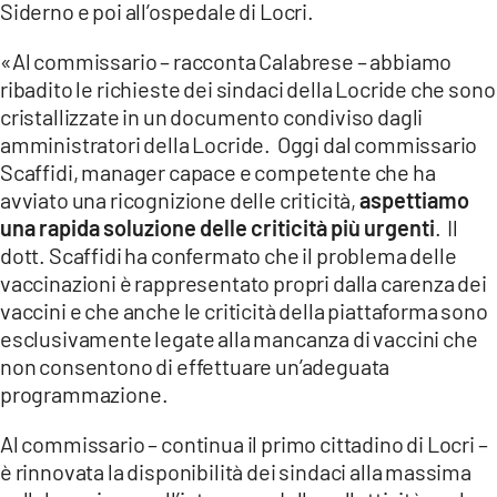
Siderno e poi all’ospedale di Locri.
LACITYMAG.IT
«Al commissario – racconta Calabrese – abbiamo
ribadito le richieste dei sindaci della Locride che sono
ILREGGINO.IT
cristallizzate in un documento condiviso dagli
COSENZACHANNEL.IT
amministratori della Locride. Oggi dal commissario
Scaffidi, manager capace e competente che ha
ILVIBONESE.IT
avviato una ricognizione delle criticità,
aspettiamo
una rapida soluzione delle criticità più urgenti
. Il
CATANZAROCHANNEL.IT
dott. Scaffidi ha confermato che il problema delle
LACAPITALENEWS.IT
vaccinazioni è rappresentato propri dalla carenza dei
vaccini e che anche le criticità della piattaforma sono
esclusivamente legate alla mancanza di vaccini che
App
non consentono di effettuare un’adeguata
ANDROID
programmazione.
APPLE
Al commissario – continua il primo cittadino di Locri –
è rinnovata la disponibilità dei sindaci alla massima