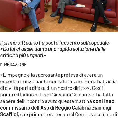
EVENTI
SPORT
Streaming
Il primo cittadino ha posto l’accento sull’ospedale.
LAC TV
«Da lui ci aspettiamo una rapida soluzione delle
LAC NETWORK
criticità più urgenti»
REDAZIONE
LAC ONAIR
«L’impegno e la sacrosanta pretesa di avere un
LaC
ospedale funzionante non si fermano. È una battaglia
Network
di civiltà per la difesa di un nostro diritto». Così il
LACPLAY.IT
primo cittadino di Locri Giovanni Calabrese, ha fatto
sapere dell’incontro avuto questa mattina
con il neo
LACTV.IT
commissario dell’Asp di Reggio Calabria Gianluigi
Scaffidi
, che prima si era recato al Centro vaccinale di
LACONAIR.IT