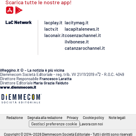
Scarica tutte le nostre app!
LaC Network
lacplay.it
lacitymag.it
lactv.it
lacapitalenews.it
laconair.it
cosenzachannel.it
ilvibonese.it
catanzarochannel.it
ilReggino.it © – La notizia è più vicina
Diemmecom Società Editoriale - reg. trib. VV 21/11/2019 n°2 - R.O.C. 4049
Direttore Responsabile
Francesco Laratta
Direttore Editoriale
Maria Grazia Falduto
www.diemmecom.it
Redazione
Segnala alla redazione
Privacy
Cookie policy
Note legali
Gestisci preferenze cookie
Lavora con noi
Copyright © 2014-2026 Diemmecom Società Editoriale - Tutti i diritti sono riservati