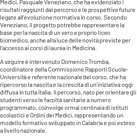
Medici, Pasquale Veneziano, che ha evidenziato i
risultati raggiunti dal percorso e le prospettive future
LACITYMAG.IT
legate all’evoluzione normativa in corso. Secondo
ILREGGINO.IT
Veneziano, il progetto potrebbe rappresentare la
base per la nascita di un vero e proprio liceo
COSENZACHANNEL.IT
biomedico, anche alla luce delle novità previste per
l’accesso ai corsi di laurea in Medicina.
ILVIBONESE.IT
A seguire è intervenuto Domenico Tromba,
CATANZAROCHANNEL.IT
coordinatore della Commissione Rapporti Scuola-
Università e referente nazionale del corso, che ha
LACAPITALENEWS.IT
ripercorso la nascita e la crescita di un’iniziativa oggi
diffusa in tutta Italia. Il percorso, nato per orientare gli
App
studenti verso le facoltà sanitarie a numero
ANDROID
programmato, coinvolge ormai centinaia di istituti
scolastici e Ordini dei Medici, rappresentando un
APPLE
modello formativo sviluppato in Calabria e poi esteso
a livello nazionale.