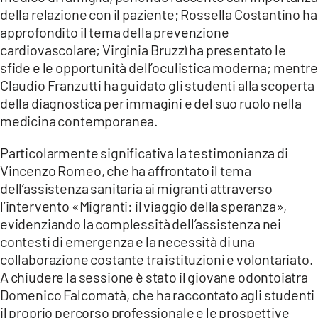
della relazione con il paziente; Rossella Costantino ha
approfondito il tema della prevenzione
cardiovascolare; Virginia Bruzzì ha presentato le
sfide e le opportunità dell’oculistica moderna; mentre
Claudio Franzutti ha guidato gli studenti alla scoperta
della diagnostica per immagini e del suo ruolo nella
medicina contemporanea.
Particolarmente significativa la testimonianza di
Vincenzo Romeo, che ha affrontato il tema
dell’assistenza sanitaria ai migranti attraverso
l’intervento «Migranti: il viaggio della speranza»,
evidenziando la complessità dell’assistenza nei
contesti di emergenza e la necessità di una
collaborazione costante tra istituzioni e volontariato.
A chiudere la sessione è stato il giovane odontoiatra
Domenico Falcomatà, che ha raccontato agli studenti
il proprio percorso professionale e le prospettive