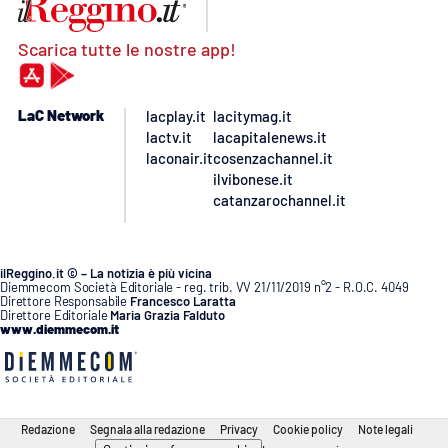
Scarica tutte le nostre app!
LaC Network
lacplay.it
lacitymag.it
lactv.it
lacapitalenews.it
laconair.it
cosenzachannel.it
ilvibonese.it
catanzarochannel.it
ilReggino.it © – La notizia è più vicina
Diemmecom Società Editoriale - reg. trib. VV 21/11/2019 n°2 - R.O.C. 4049
Direttore Responsabile
Francesco Laratta
Direttore Editoriale
Maria Grazia Falduto
www.diemmecom.it
Redazione
Segnala alla redazione
Privacy
Cookie policy
Note legali