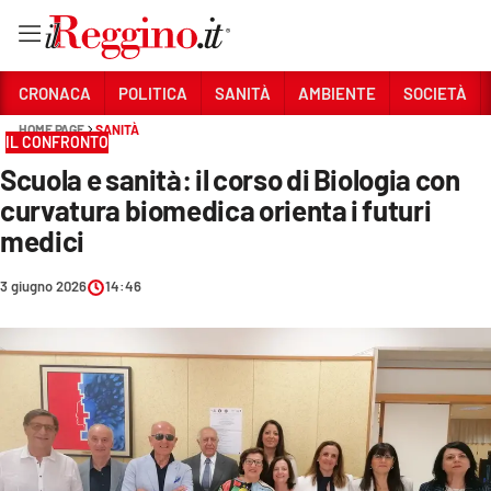
Vai
CRONACA
POLITICA
SANITÀ
AMBIENTE
SOCIETÀ
HOME PAGE
SANITÀ
IL CONFRONTO
Sezioni
Scuola e sanità: il corso di Biologia con
CRONACA
curvatura biomedica orienta i futuri
POLITICA
medici
SANITÀ
3 giugno 2026
14:46
AMBIENTE
SOCIETÀ
CULTURA
ECONOMIA E LAVORO