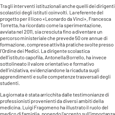
Tra gli interventi istituzionali anche quelli dei dirigenti
scolastici degli istituti coinvolti. La referente del
progetto per il liceo «Leonardo da Vinci», Francesca
Torretta, ha ricordato come la sperimentazione,
avviata nel 2011, sia cresciuta fino a diventare un
percorso ministeriale che prevede 50 ore annue di
formazione, comprese attività pratiche svolte presso
l’Ordine dei Medici. La dirigente scolastica
dell’istituto capofila, Antonella Borrello, ha invece
sottolineato il valore orientativo e formativo
dell’iniziativa, evidenziandone la ricaduta sugli
apprendimenti e sulle competenze trasversali degli
studenti.
La giornata è stata arricchita dalle testimonianze di
professionisti provenienti da diversi ambiti della
medicina. Luigi Fragomeno ha illustrato il ruolo del
medico di famiglia, ponendo l’accento sull’importanza