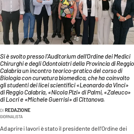
EVENTI
SPORT
Streaming
LAC TV
Si è svolto presso l’Auditorium dell’Ordine dei Medici
LAC NETWORK
Chirurghi e degli Odontoiatri della Provincia di Reggi
Calabria un incontro teorico-pratico del corso di
LAC ONAIR
Biologia con curvatura biomedica, che ha coinvolto
gli studenti dei licei scientifici «Leonardo da Vinci»
LaC
di Reggio Calabria, «Nicola Pizi» di Palmi, «Zaleuco»
Network
di Locri e «Michele Guerrisi» di Cittanova.
LACPLAY.IT
REDAZIONE
GIORNALISTA
LACTV.IT
Ad aprire i lavori è stato il presidente dell’Ordine dei
LACONAIR.IT