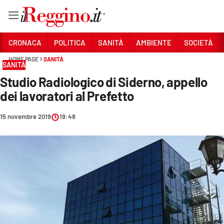
Vai
CRONACA
POLITICA
SANITÀ
AMBIENTE
SOCIETÀ
HOME PAGE
SANITÀ
SANITÀ
Sezioni
Studio Radiologico di Siderno, appello
CRONACA
dei lavoratori al Prefetto
POLITICA
15 novembre 2019
19:48
SANITÀ
AMBIENTE
SOCIETÀ
CULTURA
ECONOMIA E LAVORO