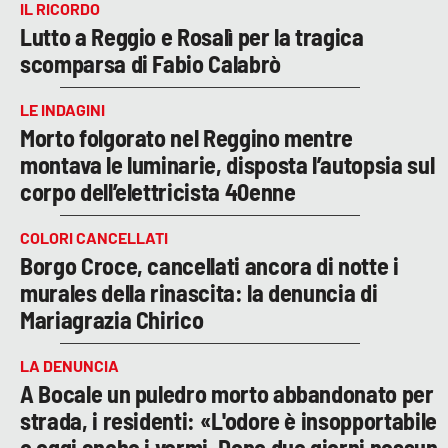
IL RICORDO
Lutto a Reggio e Rosalì per la tragica
scomparsa di Fabio Calabrò
LE INDAGINI
Morto folgorato nel Reggino mentre
montava le luminarie, disposta l’autopsia sul
corpo dell’elettricista 40enne
COLORI CANCELLATI
Borgo Croce, cancellati ancora di notte i
murales della rinascita: la denuncia di
Mariagrazia Chirico
LA DENUNCIA
A Bocale un puledro morto abbandonato per
strada, i residenti: «L'odore è insopportabile
e oggi anche i vermi. Dopo due giorni nessun