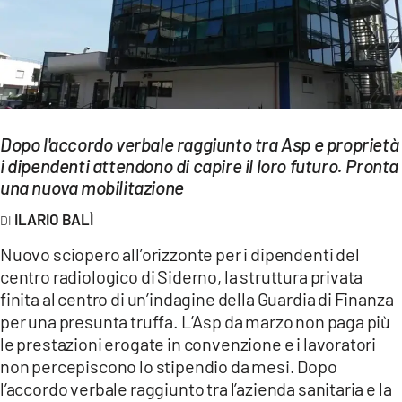
EVENTI
SPORT
Streaming
Dopo l'accordo verbale raggiunto tra Asp e proprietà
LAC TV
i dipendenti attendono di capire il loro futuro. Pronta
LAC NETWORK
una nuova mobilitazione
ILARIO BALÌ
LAC ONAIR
Nuovo sciopero all’orizzonte per i dipendenti del
LaC
centro radiologico di Siderno, la struttura privata
Network
finita al centro di un’indagine della Guardia di Finanza
LACPLAY.IT
per una presunta truffa. L’Asp da marzo non paga più
le prestazioni erogate in convenzione e i lavoratori
LACTV.IT
non percepiscono lo stipendio da mesi. Dopo
l’accordo verbale raggiunto tra l’azienda sanitaria e la
LACONAIR.IT