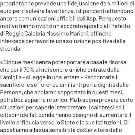
proprietà che prevede una fidejussione da 4 milioni di
euro per risolvere la vertenza, i dipendenti attendono
LACITYMAG.IT
ancora comunicazioni ufficiali dall’Asp. Per questo
ILREGGINO.IT
motivo hanno rivolto un accorato appello al Prefetto
di Reggio Calabria Massimo Mariani, affinchè
COSENZACHANNEL.IT
interceda per favorire una soluzione positiva della
vicenda.
ILVIBONESE.IT
«Cinque mesi senza poter portare a casa le risorse
CATANZAROCHANNEL.IT
che per il 70% di noi sono le uniche entrate della
LACAPITALENEWS.IT
Famiglia – si legge in una lettera – Raccontarle i
sacrifici e le sofferenze umilianti per la dignità delle
Persone, che abbiamo sopportato in questi mesi,
App
potrebbe apparire retorico. Ma bisogna provare certe
ANDROID
situazioni per saperle interpretare. I calabresi ed i
cittadini della Locride hanno bisogno di aumentare il
APPLE
livello di fiducia verso lo Stato e le sue Istituzioni. Ci
appelliamo alla sua sensibilità disServitore dello