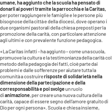
umane, ha aggiunto che la scuola ha pensato di
donarli ai poveri tramite la parrocchia e la Caritas,
per poter raggiungere le famiglie e le persone più
bisognose della città e della diocesi, dove operano i
due organismi pastorali della chiesa preposti per la
promozione della carità, con particolare attenzione
agli ultimi e con prevalente funzione pedagogica.
«La Caritas infatti – ha aggiunto – come una scuola,
promuove la cultura e la testimonianza della carità col
metodo della pedagogia dei fatti, cioè parte dai
problemi e dalle sofferenze per aiutare tutta la
comunità a costruire
risposte di solidarietà nella
dimensione della partecipazione e della
corresponsabilità e poi svolge
un ruolo
di
animazione
, per creare una nuova cultura della
carità, capace di essere segno dell’amore gratuito di
Dio per ogni persona». Scuola e chiesa insieme,