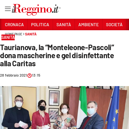
Vai
CRONACA
POLITICA
SANITÀ
AMBIENTE
SOCIETÀ
HOME PAGE
SANITÀ
SANITÀ
Sezioni
Taurianova, la “Monteleone-Pascoli”
CRONACA
dona mascherine e gel disinfettante
POLITICA
alla Caritas
SANITÀ
28 febbraio 2021
13:15
AMBIENTE
SOCIETÀ
CULTURA
ECONOMIA E LAVORO