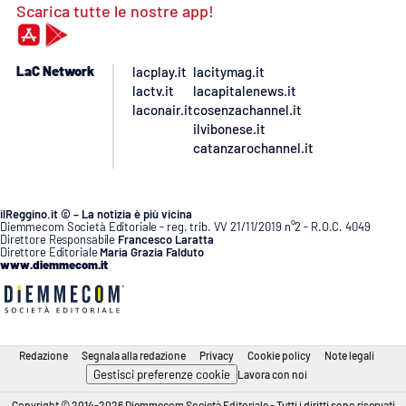
Scarica tutte le nostre app!
LaC Network
lacplay.it
lacitymag.it
lactv.it
lacapitalenews.it
laconair.it
cosenzachannel.it
ilvibonese.it
catanzarochannel.it
ilReggino.it © – La notizia è più vicina
Diemmecom Società Editoriale - reg. trib. VV 21/11/2019 n°2 - R.O.C. 4049
Direttore Responsabile
Francesco Laratta
Direttore Editoriale
Maria Grazia Falduto
www.diemmecom.it
Redazione
Segnala alla redazione
Privacy
Cookie policy
Note legali
Gestisci preferenze cookie
Lavora con noi
Copyright © 2014-2026 Diemmecom Società Editoriale - Tutti i diritti sono riservati