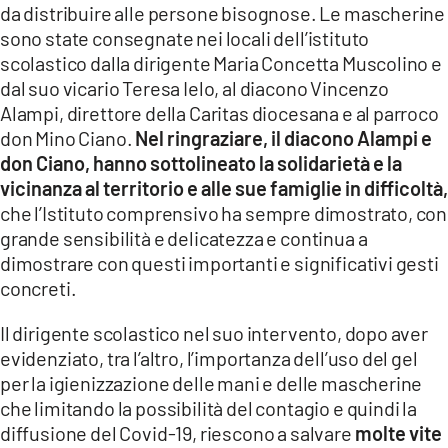
da distribuire alle persone bisognose. Le mascherine
LACITYMAG.IT
sono state consegnate nei locali dell’istituto
scolastico dalla dirigente Maria Concetta Muscolino e
ILREGGINO.IT
dal suo vicario Teresa Ielo, al diacono Vincenzo
Alampi, direttore della Caritas diocesana e al parroco
COSENZACHANNEL.IT
don Mino Ciano.
Nel ringraziare, il diacono Alampi e
don Ciano, hanno sottolineato la solidarietà e la
ILVIBONESE.IT
vicinanza al territorio e alle sue famiglie in difficoltà,
CATANZAROCHANNEL.IT
che l’Istituto comprensivo ha sempre dimostrato, con
grande sensibilità e delicatezza e continua a
LACAPITALENEWS.IT
dimostrare con questi importanti e significativi gesti
concreti.
App
Il dirigente scolastico nel suo intervento, dopo aver
ANDROID
evidenziato, tra l’altro, l’importanza dell’uso del gel
per la igienizzazione delle mani e delle mascherine
APPLE
che limitando la possibilità del contagio e quindi la
diffusione del Covid-19, riescono a salvare
molte vite