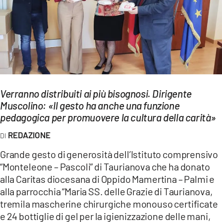
EVENTI
SPORT
Streaming
LAC TV
Verranno distribuiti ai più bisognosi. Dirigente
LAC NETWORK
Muscolino: «Il gesto ha anche una funzione
pedagogica per promuovere la cultura della carità»
LAC ONAIR
REDAZIONE
LaC
Grande gesto di generosità dell’Istituto comprensivo
Network
“Monteleone – Pascoli” di Taurianova che ha donato
LACPLAY.IT
alla Caritas diocesana di Oppido Mamertina – Palmi e
alla parrocchia “Maria SS. delle Grazie di Taurianova,
LACTV.IT
tremila mascherine chirurgiche monouso certificate
e 24 bottiglie di gel per la igienizzazione delle mani,
LACONAIR.IT