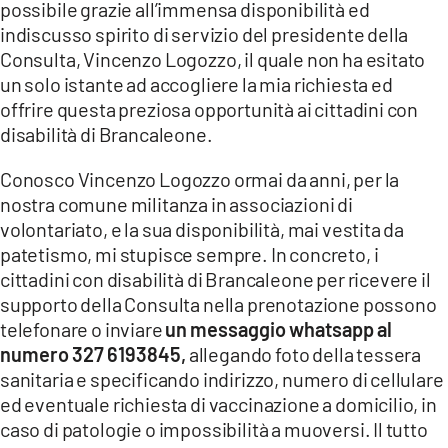
possibile grazie all’immensa disponibilità ed
indiscusso spirito di servizio del presidente della
Consulta, Vincenzo Logozzo, il quale non ha esitato
un solo istante ad accogliere la mia richiesta ed
offrire questa preziosa opportunità ai cittadini con
disabilità di Brancaleone.
Conosco Vincenzo Logozzo ormai da anni, per la
nostra comune militanza in associazioni di
volontariato, e la sua disponibilità, mai vestita da
patetismo, mi stupisce sempre. In concreto, i
cittadini con disabilità di Brancaleone per ricevere il
supporto della Consulta nella prenotazione possono
telefonare o inviare
un messaggio whatsapp al
numero 327 6193845,
allegando foto della tessera
sanitaria e specificando indirizzo, numero di cellulare
ed eventuale richiesta di vaccinazione a domicilio, in
caso di patologie o impossibilità a muoversi. Il tutto