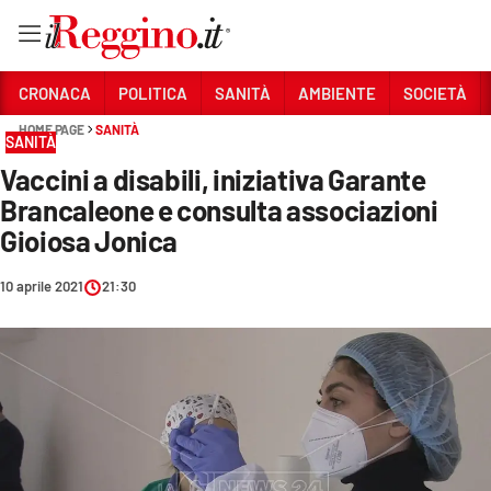
Vai
CRONACA
POLITICA
SANITÀ
AMBIENTE
SOCIETÀ
HOME PAGE
SANITÀ
SANITÀ
Sezioni
Vaccini a disabili, iniziativa Garante
CRONACA
Brancaleone e consulta associazioni
POLITICA
Gioiosa Jonica
SANITÀ
10 aprile 2021
21:30
AMBIENTE
SOCIETÀ
CULTURA
ECONOMIA E LAVORO