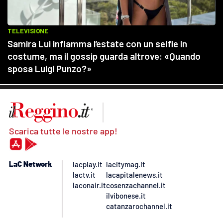
Scarica tutte le nostre app!
LaC Network
lacplay.it
lacitymag.it
lactv.it
lacapitalenews.it
laconair.it
cosenzachannel.it
ilvibonese.it
catanzarochannel.it