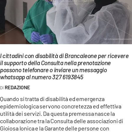
EVENTI
SPORT
Streaming
LAC TV
I cittadini con disabilità di Brancaleone per ricevere
LAC NETWORK
il supporto della Consulta nella prenotazione
possono telefonare o inviare un messaggio
LAC ONAIR
whatsapp al numero 327 6193845
REDAZIONE
LaC
Network
Quando si tratta di disabilità ed emergenza
LACPLAY.IT
epidemiologica servono concretezza ed effettiva
utilità dei servizi. Da questa premessa nasce la
LACTV.IT
collaborazione tra la Consulta delle associazioni di
Gioiosa Ionica e la Garante delle persone con
LACONAIR.IT