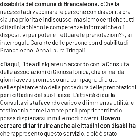
disabilità del comune di Brancaleone.
«Che la
necessità di vaccinare le persone con disabilità ora
LACITYMAG.IT
sia una priorità è indiscusso, ma siamo certi che tutti i
ILREGGINO.IT
cittadini abbiano le competenze informatiche o i
dispositivi per poter effettuare le prenotazioni?», si
COSENZACHANNEL.IT
interroga la Garante delle persone con disabilità di
Brancaleone, Anna Laura Tringali.
ILVIBONESE.IT
«Da qui, l’idea di siglare un accordo con la Consulta
CATANZAROCHANNEL.IT
delle associazioni di Gioiosa Ionica, che ormai da
LACAPITALENEWS.IT
giorni aveva promosso una campagna di aiuto
nell’espletamento della procedura delle prenotazioni
per i cittadini del suo Paese. L’attività di cui la
App
Consulta si sta facendo carico è di immensa utilità, e
ANDROID
testimonia come l’amore per il proprio territorio
possa dispiegarsi in mille modi diversi.
Dovevo
APPLE
cercare di far fruire anche ai cittadini con disabilità
che rappresento questo servizio, e ciò è stato