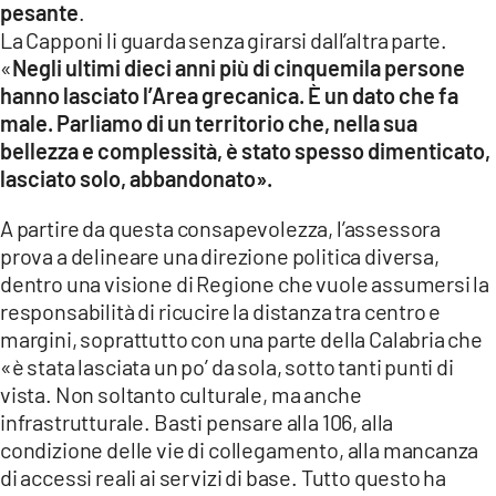
pesante
.
La Capponi li guarda senza girarsi dall’altra parte.
«
Negli ultimi dieci anni più di cinquemila persone
hanno lasciato l’Area grecanica. È un dato che fa
male. Parliamo di un territorio che, nella sua
bellezza e complessità, è stato spesso dimenticato,
lasciato solo, abbandonato».
A partire da questa consapevolezza, l’assessora
prova a delineare una direzione politica diversa,
dentro una visione di Regione che vuole assumersi la
responsabilità di ricucire la distanza tra centro e
margini, soprattutto con una parte della Calabria che
«è stata lasciata un po’ da sola, sotto tanti punti di
vista. Non soltanto culturale, ma anche
infrastrutturale. Basti pensare alla 106, alla
condizione delle vie di collegamento, alla mancanza
di accessi reali ai servizi di base. Tutto questo ha