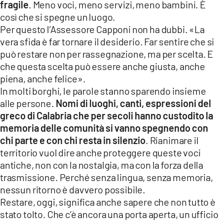
fragile
. Meno voci, meno servizi, meno bambini. È
così che si spegne un luogo.
Per questo l’Assessore Capponi non ha dubbi. «La
vera sfida è far tornare il desiderio. Far sentire che si
può restare non per rassegnazione, ma per scelta. E
che questa scelta può essere anche giusta, anche
piena, anche felice».
In molti borghi, le parole stanno sparendo insieme
alle persone.
Nomi di luoghi, canti, espressioni del
greco di Calabria che per secoli hanno custodito la
memoria delle comunità si vanno spegnendo con
chi parte e con chi resta in silenzio
. Rianimare il
territorio vuol dire anche proteggere queste voci
antiche, non con la nostalgia, ma con la forza della
trasmissione. Perché senza lingua, senza memoria,
nessun ritorno è davvero possibile.
Restare, oggi, significa anche sapere che non tutto è
stato tolto. Che c’è ancora una porta aperta, un ufficio