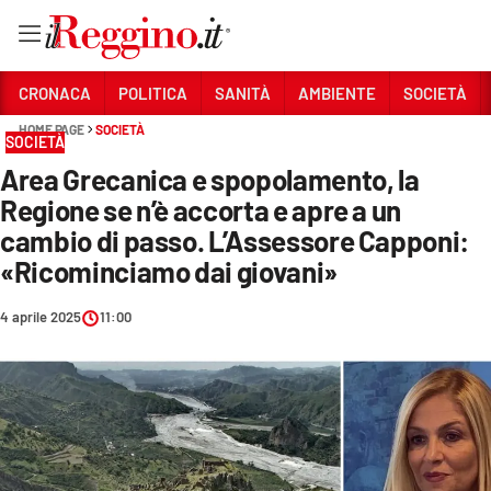
Vai
CRONACA
POLITICA
SANITÀ
AMBIENTE
SOCIETÀ
HOME PAGE
SOCIETÀ
SOCIETÀ
Sezioni
Area Grecanica e spopolamento, la
CRONACA
Regione se n’è accorta e apre a un
POLITICA
cambio di passo. L’Assessore Capponi:
«Ricominciamo dai giovani»
SANITÀ
4 aprile 2025
11:00
AMBIENTE
SOCIETÀ
CULTURA
ECONOMIA E LAVORO