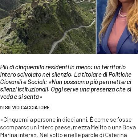
EVENTI
SPORT
Streaming
LAC TV
LAC NETWORK
Più di cinquemila residenti in meno: un territorio
intero scivolato nel silenzio. La titolare di Politiche
LAC ONAIR
Giovanili e Sociali: «Non possiamo più permetterci
silenzi istituzionali. Oggi serve una presenza che si
LaC
veda e si senta»
Network
SILVIO CACCIATORE
LACPLAY.IT
«Cinquemila persone in dieci anni. È come se fosse
LACTV.IT
scomparso un intero paese, mezza Melito o una Bova
Marina intera». Nel volto e nelle parole di Caterina
LACONAIR.IT