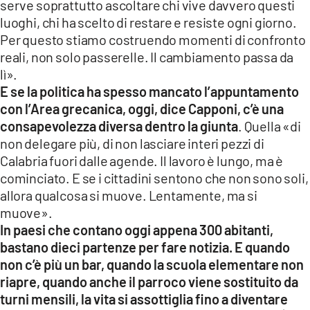
serve soprattutto ascoltare chi vive davvero questi
luoghi, chi ha scelto di restare e resiste ogni giorno.
Per questo stiamo costruendo momenti di confronto
reali, non solo passerelle. Il cambiamento passa da
lì».
E se la politica ha spesso mancato l’appuntamento
con l’Area grecanica, oggi, dice Capponi, c’è una
consapevolezza diversa dentro la giunta
. Quella «di
non delegare più, di non lasciare interi pezzi di
Calabria fuori dalle agende. Il lavoro è lungo, ma è
cominciato. E se i cittadini sentono che non sono soli,
allora qualcosa si muove. Lentamente, ma si
muove».
In paesi che contano oggi appena 300 abitanti,
bastano dieci partenze per fare notizia. E quando
non c’è più un bar, quando la scuola elementare non
riapre, quando anche il parroco viene sostituito da
turni mensili, la vita si assottiglia fino a diventare