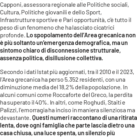
Capponi, assessora regionale alle Politiche sociali,
LACITYMAG.IT
Cultura, Politiche giovanili e dello Sport,
Infrastrutture sportive e Pari opportunità, c’è tutto il
ILREGGINO.IT
peso di un fenomeno che ha lasciato cicatrici
profonde.
Lo spopolamento dell’Area grecanica non
COSENZACHANNEL.IT
è più soltanto un’emergenza demografica, ma un
sintomo chiaro di disconnessione strutturale,
ILVIBONESE.IT
assenza politica, disillusione collettiva.
CATANZAROCHANNEL.IT
Secondo i dati Istat più aggiornati, tra il 2010 e il 2023,
LACAPITALENEWS.IT
l’Area grecanica ha perso 5.352 residenti, con una
diminuzione media del 18,2% della popolazione. In
alcuni comuni come Roccaforte del Greco, la perdita
App
ha superato il 40%. In altri, come Roghudi, Staiti e
ANDROID
Palizzi, l’emorragia ha inciso in maniera silenziosa ma
devastante.
Questi numeri raccontano di una ritirata
APPLE
lenta, dove ogni famiglia che parte lascia dietro una
casa chiusa, una luce spenta, un silenzio più