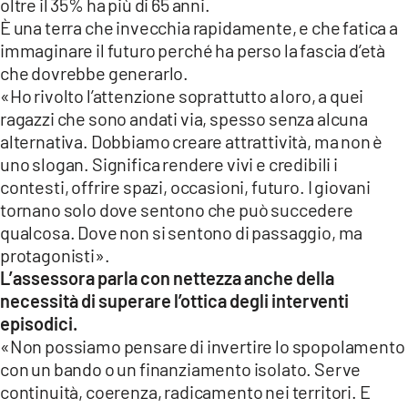
oltre il 35% ha più di 65 anni.
È una terra che invecchia rapidamente, e che fatica a
immaginare il futuro perché ha perso la fascia d’età
che dovrebbe generarlo.
«Ho rivolto l’attenzione soprattutto a loro, a quei
ragazzi che sono andati via, spesso senza alcuna
alternativa. Dobbiamo creare attrattività, ma non è
uno slogan. Significa rendere vivi e credibili i
contesti, offrire spazi, occasioni, futuro. I giovani
tornano solo dove sentono che può succedere
qualcosa. Dove non si sentono di passaggio, ma
protagonisti».
L’assessora parla con nettezza anche della
necessità di superare l’ottica degli interventi
episodici.
«Non possiamo pensare di invertire lo spopolamento
con un bando o un finanziamento isolato. Serve
continuità, coerenza, radicamento nei territori. E