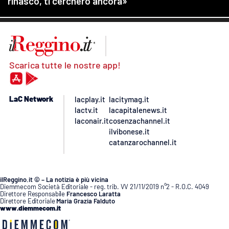
Scarica tutte le nostre app!
LaC Network
lacplay.it
lacitymag.it
lactv.it
lacapitalenews.it
laconair.it
cosenzachannel.it
ilvibonese.it
catanzarochannel.it
ilReggino.it © – La notizia è più vicina
Diemmecom Società Editoriale - reg. trib. VV 21/11/2019 n°2 - R.O.C. 4049
Direttore Responsabile
Francesco Laratta
Direttore Editoriale
Maria Grazia Falduto
www.diemmecom.it