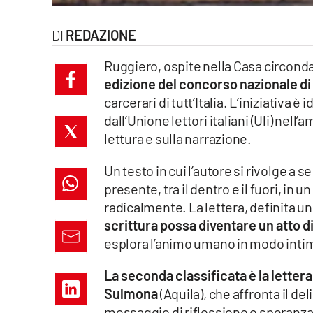
laconair.it
REDAZIONE
lacitymag.it
Ruggiero, ospite nella Casa circondari
edizione del concorso nazionale di 
ilreggino.it
carcerari di tutt’Italia. L’iniziativ
cosenzachannel.it
dall’Unione lettori italiani (Uli) nell
lettura e sulla narrazione.
ilvibonese.it
Un testo in cui l’autore si rivolge a s
catanzarochannel.it
presente, tra il dentro e il fuori, in
radicalmente. La lettera, definita un
lacapitalenews.it
scrittura possa diventare un atto di
esplora l’animo umano in modo intim
App
La seconda classificata è la letter
Android
Sulmona
(Aquila), che affronta il de
messaggio di riflessione e speranza.