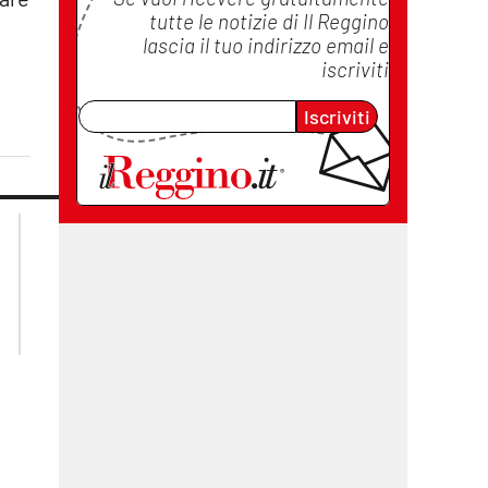
tutte le notizie di
Il Reggino
lascia il tuo indirizzo email e
iscriviti
Iscriviti
lacplay.it
lacitymag.it
lactv.it
lacapitalenews.it
laconair.it
cosenzachannel.it
ilvibonese.it
catanzarochannel.it