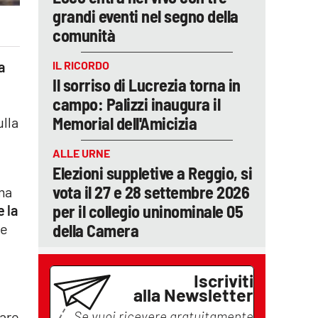
grandi eventi nel segno della
comunità
IL RICORDO
a
Il sorriso di Lucrezia torna in
campo: Palizzi inaugura il
Memorial dell'Amicizia
ulla
ALLE URNE
Elezioni suppletive a Reggio, si
vota il 27 e 28 settembre 2026
rma
per il collegio uninominale 05
 la
della Camera
he
Iscriviti
alla Newsletter
Se vuoi ricevere gratuitamente
dare