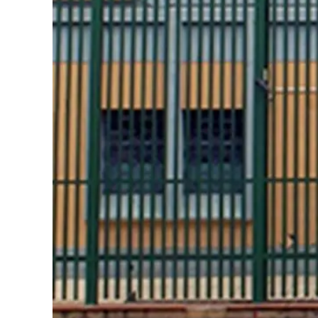
Eventi
Sport
Streaming
LaC TV
Lac Network
LaC OnAir
LaC
Network
lacplay.it
lactv.it