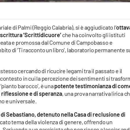
ale di Palmi (Reggio Calabria), si è aggiudicato l’
ottav
scrittura ‘Scrittidicuore’
che ha coinvolto gli istituti
a è ideata e promossa dal Comune di Campobasso e
’ambito di ‘Ti racconto un libro’, laboratorio permanente s
e stesso cercando di ricucire legami tra il passato e il
 un contesto in cui la percezione dei sentimenti si trasfo
 ‘pianto barocco’, è una
potente testimonianza di come
 riflessione e di speranza
, una prova narrativa lirica c
o e universale.
a di Sebastiano, detenuto nella Casa di reclusione di
licato tema della violenza di genere, offrendo un
 Scrivendo a un narcisista che non riesce a lasciar an