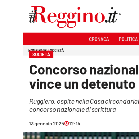
Sezioni
CRONACA
POLITICA
Cronaca
HOME PAGE
SOCIETÀ
SOCIETÀ
Politica
Concorso nazionale
Sanità
vince un detenuto 
Ambiente
Ruggiero, ospite nella Casa circondariale
Società
concorso nazionale di scrittura
Cultura
13 gennaio 2025
12:14
Economia e lavoro