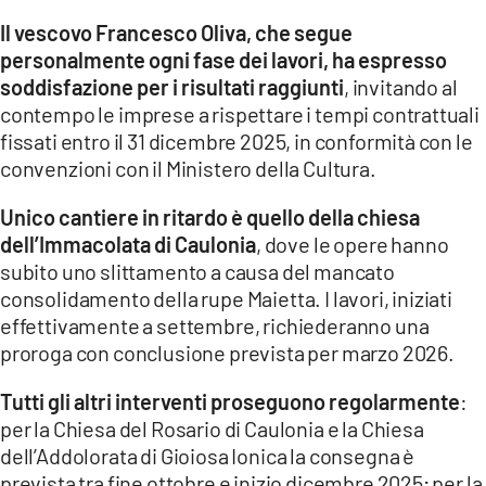
Il vescovo Francesco Oliva, che segue
LACITYMAG.IT
personalmente ogni fase dei lavori, ha espresso
soddisfazione per i risultati raggiunti
, invitando al
ILREGGINO.IT
contempo le imprese a rispettare i tempi contrattuali
COSENZACHANNEL.IT
fissati entro il 31 dicembre 2025, in conformità con le
convenzioni con il Ministero della Cultura.
ILVIBONESE.IT
Unico cantiere in ritardo è quello della chiesa
CATANZAROCHANNEL.IT
dell’Immacolata di Caulonia
, dove le opere hanno
subito uno slittamento a causa del mancato
LACAPITALENEWS.IT
consolidamento della rupe Maietta. I lavori, iniziati
effettivamente a settembre, richiederanno una
App
proroga con conclusione prevista per marzo 2026.
ANDROID
Tutti gli altri interventi proseguono regolarmente
:
APPLE
per la Chiesa del Rosario di Caulonia e la Chiesa
dell’Addolorata di Gioiosa Ionica la consegna è
prevista tra fine ottobre e inizio dicembre 2025; per la