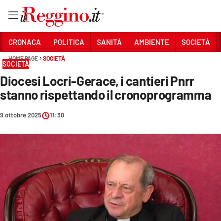
Vai
CRONACA
POLITICA
SANITÀ
AMBIENTE
SOCIETÀ
HOME PAGE
SOCIETÀ
SOCIETÀ
Sezioni
Diocesi Locri-Gerace, i cantieri Pnrr
CRONACA
stanno rispettando il cronoprogramma
POLITICA
9 ottobre 2025
11:30
SANITÀ
AMBIENTE
SOCIETÀ
CULTURA
ECONOMIA E LAVORO