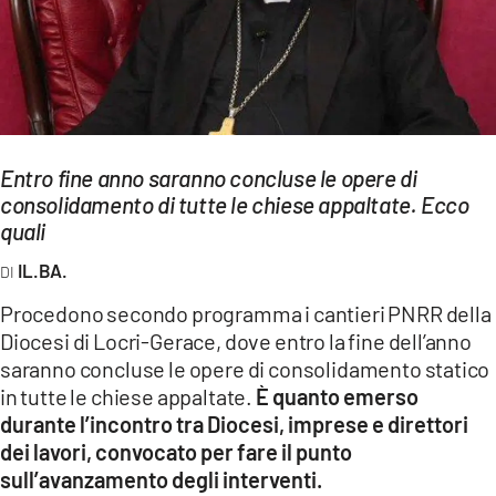
EVENTI
SPORT
Streaming
Entro fine anno saranno concluse le opere di
LAC TV
consolidamento di tutte le chiese appaltate. Ecco
LAC NETWORK
quali
IL.BA.
LAC ONAIR
Procedono secondo programma i cantieri PNRR della
LaC
Diocesi di Locri-Gerace, dove entro la fine dell’anno
Network
saranno concluse le opere di consolidamento statico
LACPLAY.IT
in tutte le chiese appaltate.
È quanto emerso
durante l’incontro tra Diocesi, imprese e direttori
LACTV.IT
dei lavori, convocato per fare il punto
sull’avanzamento degli interventi.
LACONAIR.IT