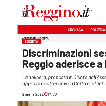
Sezioni
CRONACA
POLITICA
Cronaca
HOME PAGE
SOCIETÀ
SOCIETÀ
Politica
Discriminazioni se
Sanità
Reggio aderisce a
Ambiente
La delibera, proposta in Giunta dall'Ass
Società
approva e sottoscrive la Carta d'Intenti
Cultura
2 aprile 2022
17:00
Economia e lavoro