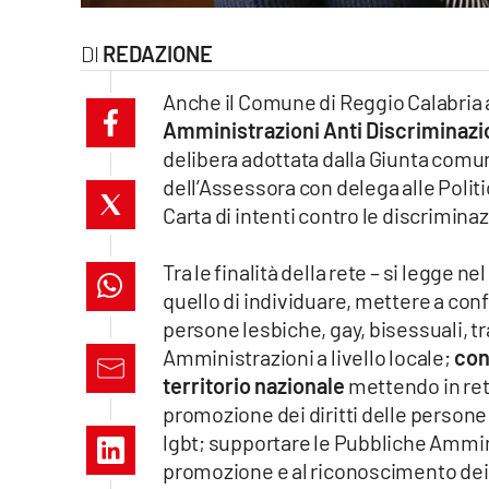
laconair.it
REDAZIONE
lacitymag.it
Anche il Comune di Reggio Calabria 
Amministrazioni Anti Discriminazi
ilreggino.it
delibera adottata dalla Giunta comun
dell’Assessora con delega alle Polit
cosenzachannel.it
Carta di intenti contro le discriminaz
ilvibonese.it
Tra le finalità della rete – si legge 
catanzarochannel.it
quello di individuare, mettere a conf
persone lesbiche, gay, bisessuali, t
lacapitalenews.it
Amministrazioni a livello locale;
cont
territorio nazionale
mettendo in ret
App
promozione dei diritti delle persone
lgbt; supportare le Pubbliche Amminis
Android
promozione e al riconoscimento dei d