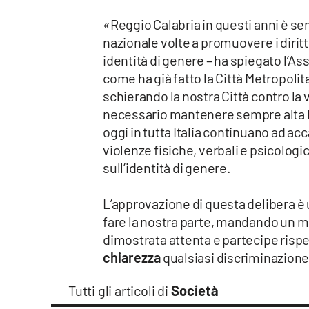
Apple
«Reggio Calabria in questi anni è sem
nazionale volte a promuovere i dirit
identità di genere – ha spiegato l’As
come ha già fatto la Città Metropolit
Vai
schierando la nostra Città contro la 
necessario mantenere sempre alta l
oggi in tutta Italia continuano ad ac
violenze fisiche, verbali e psicologi
sull’identità di genere.
L’approvazione di questa delibera è
fare la nostra parte, mandando un m
dimostrata attenta e partecipe rispe
chiarezza
qualsiasi discriminazione 
Tutti gli articoli di
Società