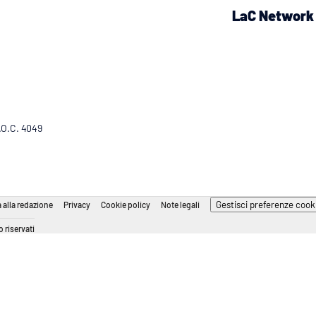
LaC Network
R.O.C. 4049
Gestisci preferenze cook
 alla redazione
Privacy
Cookie policy
Note legali
 riservati