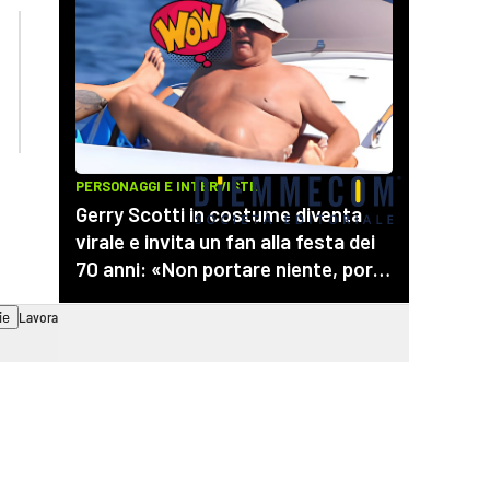
lacplay.it
lacitymag.it
lactv.it
lacapitalenews.it
laconair.it
cosenzachannel.it
ilvibonese.it
catanzarochannel.it
ie
Lavora con noi