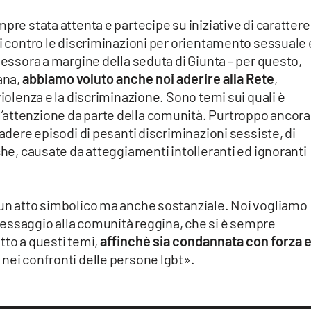
pre stata attenta e partecipe su iniziative di carattere
ti contro le discriminazioni per orientamento sessuale 
sessora a margine della seduta di Giunta – per questo,
ana,
abbiamo voluto anche noi aderire alla Rete
,
violenza e la discriminazione. Sono temi sui quali è
’attenzione da parte della comunità. Purtroppo ancora
cadere episodi di pesanti discriminazioni sessiste, di
che, causate da atteggiamenti intolleranti ed ignoranti
 un atto simbolico ma anche sostanziale. Noi vogliamo
essaggio alla comunità reggina, che si è sempre
tto a questi temi,
affinchè sia condannata con forza 
nei confronti delle persone lgbt».