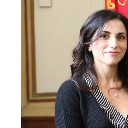
Eventi
Sport
Streaming
LaC TV
Lac Network
LaC OnAir
LaC
Network
lacplay.it
lactv.it