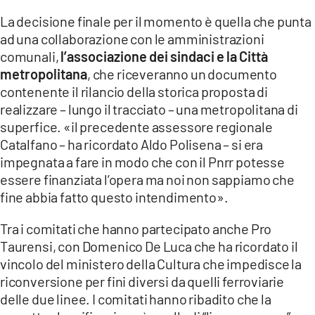
La decisione finale per il momento è quella che punta
LACITYMAG.IT
ad una collaborazione con le amministrazioni
comunali,
l’associazione dei sindaci e la Città
ILREGGINO.IT
metropolitana
, che riceveranno un documento
COSENZACHANNEL.IT
contenente il rilancio della storica proposta di
realizzare – lungo il tracciato – una metropolitana di
ILVIBONESE.IT
superfice. «il precedente assessore regionale
Catalfano – ha ricordato Aldo Polisena – si era
CATANZAROCHANNEL.IT
impegnata a fare in modo che con il Pnrr potesse
LACAPITALENEWS.IT
essere finanziata l’opera ma noi non sappiamo che
fine abbia fatto questo intendimento».
App
Tra i comitati che hanno partecipato anche Pro
ANDROID
Taurensi, con Domenico De Luca che ha ricordato il
vincolo del ministero della Cultura che impedisce la
APPLE
riconversione per fini diversi da quelli ferroviarie
delle due linee. I comitati hanno ribadito che la