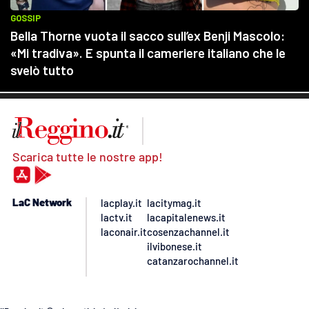
Scarica tutte le nostre app!
LaC Network
lacplay.it
lacitymag.it
lactv.it
lacapitalenews.it
laconair.it
cosenzachannel.it
ilvibonese.it
catanzarochannel.it