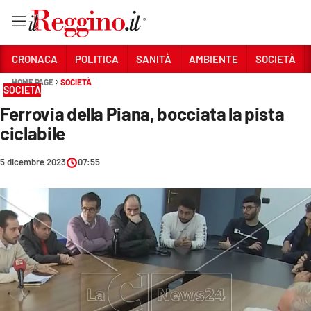
Vai
CRONACA
POLITICA
SANITÀ
AMBIENTE
SOCIETÀ
HOME PAGE
SOCIETÀ
SOCIETÀ
Sezioni
Ferrovia della Piana, bocciata la pista
CRONACA
ciclabile
POLITICA
5 dicembre 2023
07:55
SANITÀ
AMBIENTE
SOCIETÀ
CULTURA
ECONOMIA E LAVORO