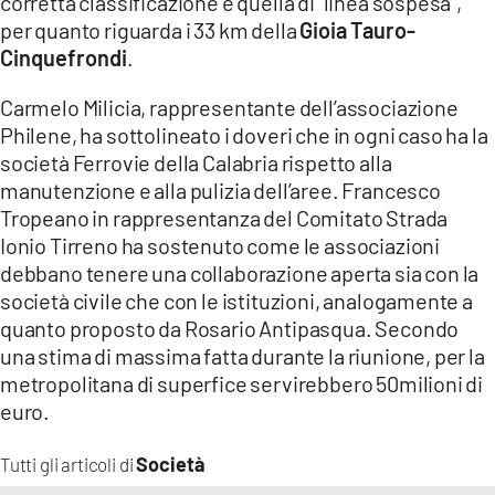
corretta classificazione è quella di “linea sospesa”,
per quanto riguarda i 33 km della
Gioia Tauro-
Cinquefrondi
.
Carmelo Milicia, rappresentante dell’associazione
Philene, ha sottolineato i doveri che in ogni caso ha la
società Ferrovie della Calabria rispetto alla
manutenzione e alla pulizia dell’aree. Francesco
Tropeano in rappresentanza del Comitato Strada
Ionio Tirreno ha sostenuto come le associazioni
debbano tenere una collaborazione aperta sia con la
società civile che con le istituzioni, analogamente a
quanto proposto da Rosario Antipasqua. Secondo
una stima di massima fatta durante la riunione, per la
metropolitana di superfice servirebbero 50milioni di
euro.
Società
Tutti gli articoli di