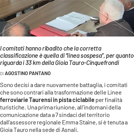
EVENTI
SPORT
Streaming
I comitati hanno ribadito che la corretta
LAC TV
classificazione è quella di “linea sospesa”, per quanto
LAC NETWORK
riguarda i 33 km della Gioia Tauro-Cinquefrondi
AGOSTINO PANTANO
LAC ONAIR
Sono decisi a dare nuovamente battaglia, i comitati
LaC
che sono contrari alla trasformazione delle Linee
Network
ferroviarie Taurensi in pista ciclabile
per finalità
LACPLAY.IT
turistiche. Una prima riunione, all’indomani della
comunicazione data a 7 sindaci del territorio
LACTV.IT
dall’assessore regionale Emma Staine, si è tenuta a
Gioia Tauro nella sede di Asnali.
LACONAIR.IT