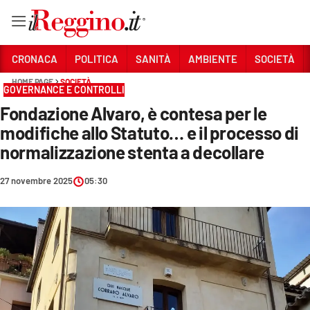
Vai
CRONACA
POLITICA
SANITÀ
AMBIENTE
SOCIETÀ
HOME PAGE
SOCIETÀ
GOVERNANCE E CONTROLLI
Sezioni
Fondazione Alvaro, è contesa per le
CRONACA
modifiche allo Statuto… e il processo di
POLITICA
normalizzazione stenta a decollare
SANITÀ
27 novembre 2025
05:30
AMBIENTE
SOCIETÀ
CULTURA
ECONOMIA E LAVORO