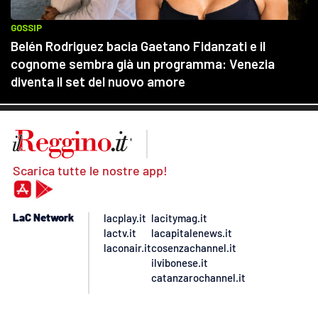
Scarica tutte le nostre app!
LaC Network
lacplay.it
lacitymag.it
lactv.it
lacapitalenews.it
laconair.it
cosenzachannel.it
ilvibonese.it
catanzarochannel.it