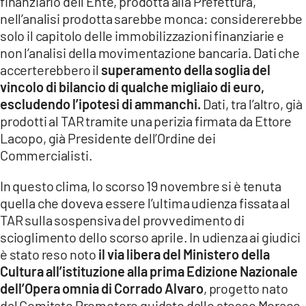
finanziario dell’Ente, prodotta alla Prefettura,
nell’analisi prodotta sarebbe monca: considererebbe
solo il capitolo delle immobilizzazioni finanziarie e
non l’analisi della movimentazione bancaria. Dati che
accerterebbero il
superamento della soglia del
vincolo di bilancio di qualche migliaio di euro,
escludendo l’ipotesi di ammanchi.
Dati, tra l’altro, già
prodotti al TAR tramite una perizia firmata da Ettore
Lacopo, già Presidente dell’Ordine dei
Commercialisti.
In questo clima, lo scorso 19 novembre si è tenuta
quella che doveva essere l’ultima udienza fissata al
TAR sulla sospensiva del provvedimento di
scioglimento dello scorso aprile. In udienza ai giudici
è stato reso noto
il via libera del Ministero della
Cultura all’istituzione alla prima Edizione Nazionale
dell’Opera omnia di Corrado Alvaro
, progetto nato
dal Comitato Promotore guidato dallo stesso Morace