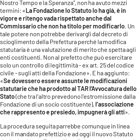
Nostro Tempo e la Speranza”, non ha avuto mezzi
termini: «
La Fondazione lo Statuto lo ha già, è in
vigore e ritengo vada rispettato anche dal
Commissario che non ha titolo per modificarlo
. Un
tale potere non potrebbe derivargli dal decreto di
scioglimento della Prefettura perché la modifica
statutaria è una valutazione di merito che spetta agli
enti costituenti. Non al prefetto che può esercitare
solo un controllo di legittimità - ex art. 25 del codice
civile - sugli atti della Fondazione». E ha aggiunto:
«
Se dovessero essere assunte le modificazioni
statutarie che ha prodotto al TAR l'Avvocatura dello
Stato
(che tra l'altro prevedono l'estromissione dalla
Fondazione di un socio costituente),
l’associazione
che rappresento e presiedo, impugnerà gli atti
».
La procedura seguita parrebbe comunque in linea
con il mandato prefettizio e ad oggi il nuovo Statuto