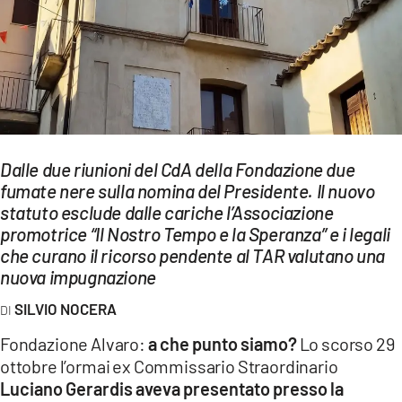
EVENTI
SPORT
Streaming
LAC TV
Dalle due riunioni del CdA della Fondazione due
LAC NETWORK
fumate nere sulla nomina del Presidente. Il nuovo
statuto esclude dalle cariche l’Associazione
LAC ONAIR
promotrice “Il Nostro Tempo e la Speranza” e i legali
che curano il ricorso pendente al TAR valutano una
LaC
nuova impugnazione
Network
SILVIO NOCERA
LACPLAY.IT
Fondazione Alvaro:
a che punto siamo?
Lo scorso 29
LACTV.IT
ottobre l’ormai ex Commissario Straordinario
Luciano Gerardis aveva presentato presso la
LACONAIR.IT