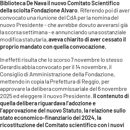
Biblioteca De Nava il nuovo Comitato Scientifico
della sciolta Fondazione Alvaro
. Riferendo poi di aver
LACITYMAG.IT
convocato una riunione del CdA per la nomina del
ILREGGINO.IT
nuovo Presidente - che avrebbe dovuto avverarsi già
la scorsa settimana - e annunciando una sostanziale
COSENZACHANNEL.IT
modifica statutaria,
aveva chiarito di aver cessato il
proprio mandato con quella convocazione.
ILVIBONESE.IT
In effetti risulta che lo scorso 7 novembre lo stesso
CATANZAROCHANNEL.IT
Gerardis abbia convocato per il 14 novembre, il
LACAPITALENEWS.IT
Consiglio di Amministrazione della Fondazione,
mettendo in copia la Prefettura di Reggio, per
approvare la delibera commissariale del 6 novembre
App
2025 ed eleggere il nuovo Presidente.
Il contenuto di
ANDROID
quella delibera riguardava l’adozione e
l’approvazione del nuovo Statuto, la relazione sullo
APPLE
stato economico-finanziario del 2024, la
ricostituzione del Comitato scientifico con i nuovi