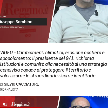
EVENTI
SPORT
Streaming
LAC TV
LAC NETWORK
VIDEO – Cambiamenti climatici, erosione costiera e
spopolamento: il presidente del GAL richiama
LAC ONAIR
istituzioni e comunità alla necessità di una strategia
condivisa capace di proteggere il territorio e
LaC
valorizzarne le straordinarie risorse identitarie
Network
SILVIO CACCIATORE
LACPLAY.IT
GIORNALISTA
LACTV.IT
LACONAIR.IT