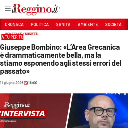
Vai
CRONACA
POLITICA
SANITÀ
AMBIENTE
SOCIETÀ
HOME PAGE
SOCIETÀ
A TU PER TU
Sezioni
Giuseppe Bombino: «L’Area Grecanica
CRONACA
è drammaticamente bella, ma la
POLITICA
stiamo esponendo agli stessi errori del
passato»
SANITÀ
11 giugno 2026
16:00
AMBIENTE
SOCIETÀ
CULTURA
ECONOMIA E LAVORO