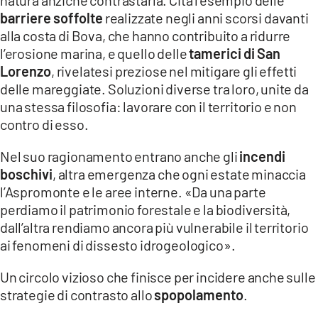
barriere soffolte
realizzate negli anni scorsi davanti
alla costa di Bova, che hanno contribuito a ridurre
l’erosione marina, e quello delle
tamerici di San
Lorenzo
, rivelatesi preziose nel mitigare gli effetti
delle mareggiate. Soluzioni diverse tra loro, unite da
una stessa filosofia: lavorare con il territorio e non
contro di esso.
Nel suo ragionamento entrano anche gli
incendi
boschivi
, altra emergenza che ogni estate minaccia
l’Aspromonte e le aree interne. «Da una parte
perdiamo il patrimonio forestale e la biodiversità,
dall’altra rendiamo ancora più vulnerabile il territorio
ai fenomeni di dissesto idrogeologico».
Un circolo vizioso che finisce per incidere anche sulle
strategie di contrasto allo
spopolamento
.