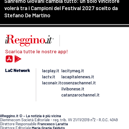
Scarica tutte le nostre app!
LaC Network
lacplay.it
lacitymag.it
lactv.it
lacapitalenews.it
laconair.it
cosenzachannel.it
ilvibonese.it
catanzarochannel.it
ilReggino.it © – La notizia è più vicina
Diemmecom Società Editoriale - reg. trib. VV 21/11/2019 n°2 - R.O.C. 4049
Direttore Responsabile
Francesco Laratta
Direttore Editoriale
Maria Grazia Falduto