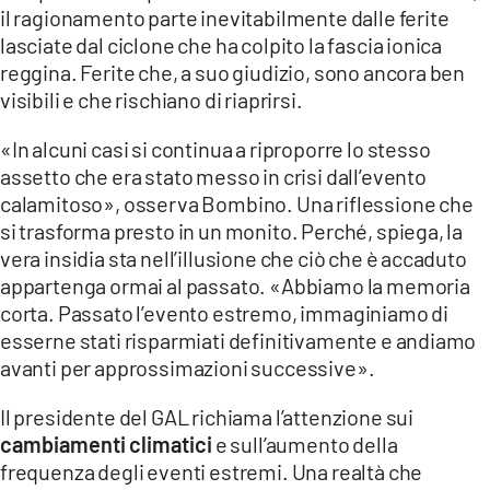
il ragionamento parte inevitabilmente dalle ferite
lasciate dal ciclone che ha colpito la fascia ionica
reggina. Ferite che, a suo giudizio, sono ancora ben
visibili e che rischiano di riaprirsi.
«In alcuni casi si continua a riproporre lo stesso
assetto che era stato messo in crisi dall’evento
calamitoso», osserva Bombino. Una riflessione che
si trasforma presto in un monito. Perché, spiega, la
vera insidia sta nell’illusione che ciò che è accaduto
appartenga ormai al passato. «Abbiamo la memoria
corta. Passato l’evento estremo, immaginiamo di
esserne stati risparmiati definitivamente e andiamo
avanti per approssimazioni successive».
Il presidente del GAL richiama l’attenzione sui
cambiamenti climatici
e sull’aumento della
frequenza degli eventi estremi. Una realtà che